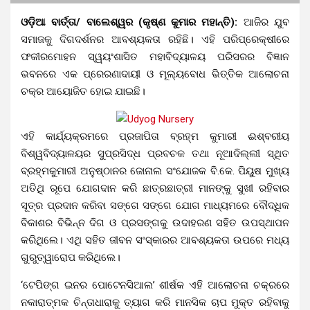
ଓଡ଼ିଆ ବାର୍ତ୍ତା/ ବାଲେଶ୍ୱର (କୃଷ୍ଣ କୁମାର ମହାନ୍ତି):
ଆଜିର ଯୁବ
ସମାଜକୁ ଦିଗଦର୍ଶନର ଆବଶ୍ୟକତା ରହିଛି। ଏହି ପରିପ୍ରେକ୍ଷୀରେ
ଫକୀରମୋହନ ସ୍ୱୟଂଶାସିତ ମହାବିଦ୍ୟାଳୟ ପରିସରର ବିଜ୍ଞାନ
ଭବନରେ ଏକ ପ୍ରେରଣାଦାୟୀ ଓ ମୂଲ୍ୟବୋଧ ଭିତ୍ତିକ ଆଲୋଚନା
ଚକ୍ର ଆୟୋଜିତ ହୋଇ ଯାଇଛି।
ଏହି କାର୍ଯ୍ୟକ୍ରମରେ ପ୍ରଜାପିତା ବ୍ରହ୍ମ କୁମାରୀ ଈଶ୍ବରୀୟ
ବିଶ୍ୱବିଦ୍ୟାଳୟର ସୁପ୍ରସିଦ୍ଧ ପ୍ରବଚକ ତଥା ନୂଆଦିଲ୍ଲୀ ସ୍ଥିତ
ବ୍ରହ୍ମକୁମାରୀ ଅନୁଷ୍ଠାନର ଜୋନାଲ ସଂଯୋଜକ ବି.କେ. ପିୟୁଷ ମୁଖ୍ୟ
ଅତିଥି ରୂପେ ଯୋଗଦାନ କରି ଛାତ୍ରଛାତ୍ରୀ ମାନଙ୍କୁ ସୁଖୀ ରହିବାର
ସୂତ୍ର ପ୍ରଦାନ କରିବା ସଙ୍ଗେ ସଙ୍ଗେ ଯୋଗ ମାଧ୍ୟମରେ ବୌଦ୍ଧିକ
ବିକାଶର ବିଭିନ୍ନ ଦିଗ ଓ ପ୍ରସଙ୍ଗକୁ ଉଦାହରଣ ସହିତ ଉପସ୍ଥାପନ
କରିଥିଲେ। ଏଥି ସହିତ ଜୀବନ ସଂସ୍କାରର ଆବଶ୍ୟକତା ଉପରେ ମଧ୍ୟ
ଗୁରୁତ୍ୱାରୋପ କରିଥିଲେ।
‘ଟେପିଙ୍ଗ ଇନର ପୋଟେନସିଆଲ’ ଶୀର୍ଷକ ଏହି ଆଲୋଚନା ଚକ୍ରରେ
ନକାରାତ୍ମକ ଚିନ୍ତାଧାରାକୁ ତ୍ୟାଗ କରି ମାନସିକ ଚାପ ମୁକ୍ତ ରହିବାକୁ