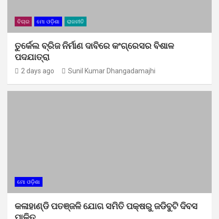
ବିଚାର
ମୋ ଓଡ଼ିଶା
ରାଜନୀତି
ତୁର୍କେଲ ବ୍ରିଜ ନିର୍ମାଣ ଦାବିରେ କଂଗ୍ରେସର ବିଶାଳ
ପଦଯାତ୍ରା
2 days ago
Sunil Kumar Dhangadamajhi
ମୋ ଓଡ଼ିଶା
କଳାହାଣ୍ଡି ପତଞ୍ଜଳି ଯୋଗ ସମିତି ପକ୍ଷରୁ ଜଡିବୁଟି ଦିବସ
ପାଳିତ