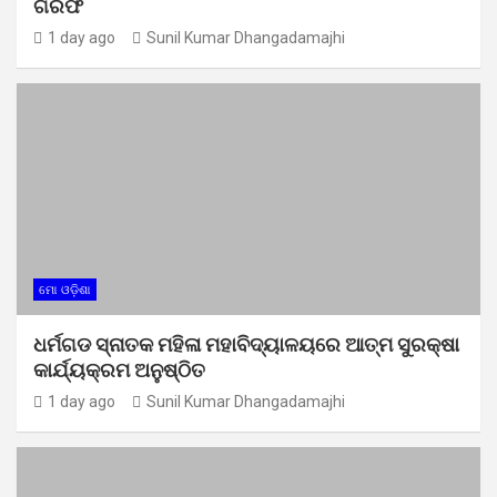
ଗିରଫ
1 day ago
Sunil Kumar Dhangadamajhi
ମୋ ଓଡ଼ିଶା
ଧର୍ମଗଡ ସ୍ନାତକ ମହିଳା ମହାବିଦ୍ୟାଳୟରେ ଆତ୍ମ ସୁରକ୍ଷା
କାର୍ଯ୍ୟକ୍ରମ ଅନୁଷ୍ଠିତ
1 day ago
Sunil Kumar Dhangadamajhi