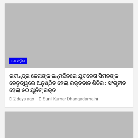
ମୋ ଓଡ଼ିଶା
ରବୀନ୍ଦ୍ର ଜେନାଙ୍କ ଜନ୍ମଦିନରେ ଯୁବନେତା ସିମନଙ୍କ
ନେତୃତ୍ୱରେ ଅନୁଷ୍ଠିତ ହେଲା ରକ୍ତଦାନ ଶିବିର : ସଂଗୃହୀତ
ହେଲା ୫୦ ୟୁନିଟ୍ ରକ୍ତ
2 days ago
Sunil Kumar Dhangadamajhi