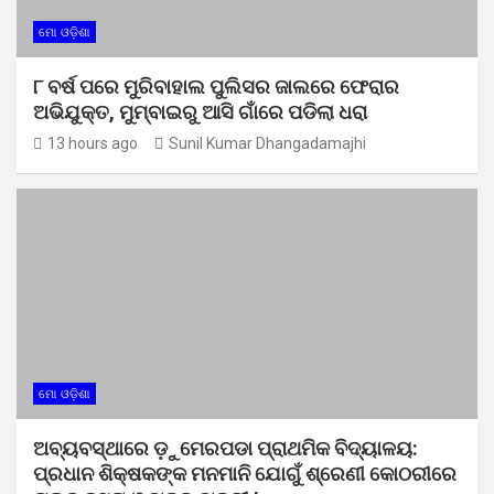
ମୋ ଓଡ଼ିଶା
୮ ବର୍ଷ ପରେ ମୁରିବାହାଲ ପୁଲିସର ଜାଲରେ ଫେରାର
ଅଭିଯୁକ୍ତ, ମୁମ୍ବାଇରୁ ଆସି ଗାଁରେ ପଡିଲା ଧରା
13 hours ago
Sunil Kumar Dhangadamajhi
ମୋ ଓଡ଼ିଶା
ଅବ୍ୟବସ୍ଥାରେ ଡ଼ୁମେରପଡା ପ୍ରାଥମିକ ବିଦ୍ୟାଳୟ:
ପ୍ରଧାନ ଶିକ୍ଷକଙ୍କ ମନମାନି ଯୋଗୁଁ ଶ୍ରେଣୀ କୋଠରୀରେ