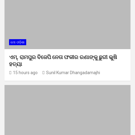
ମୋ ଓଡ଼ିଶା
ଏମ୍. ରାମପୁର ବିଜେପି ନେତା ଫକୀର ରଣାଙ୍କୁ ଛୁରୀ ଭୁଷି
ହତ୍ୟା
15 hours ago
Sunil Kumar Dhangadamajhi