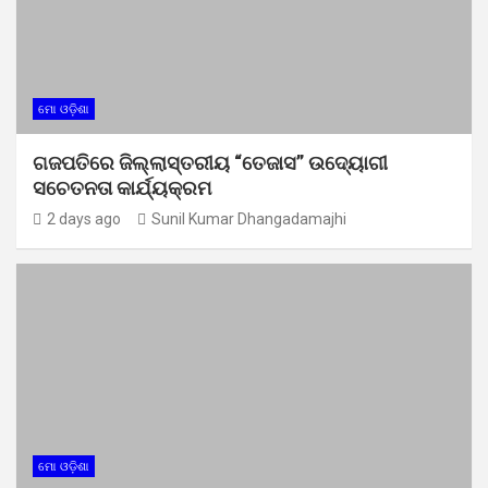
ମୋ ଓଡ଼ିଶା
ଗଜପତିରେ ଜିଲ୍ଲାସ୍ତରୀୟ “ତେଜାସ” ଉଦ୍ୟୋଗୀ
ସଚେତନତା କାର୍ଯ୍ୟକ୍ରମ
2 days ago
Sunil Kumar Dhangadamajhi
ମୋ ଓଡ଼ିଶା