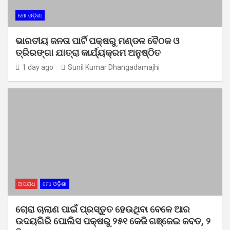
ମୋ ଓଡ଼ିଶା
ଭାରତୀୟ ଜନତା ପାର୍ଟି ପକ୍ଷରୁ ମଣ୍ଡଳ ବୈଠକ ଓ
ତ୍ରିରଙ୍ଗା ଯାତ୍ରା କାର୍ଯ୍ୟକ୍ରମ ଅନୁଷ୍ଠିତ
1 day ago
Sunil Kumar Dhangadamajhi
ଅପରାଧ
ମୋ ଓଡ଼ିଶା
ଚୋରା ଚାଲାଣ ପାଇଁ ପ୍ରସ୍ତୁତ ହେଉଥିବା ବେଳେ ଆର
ଉଦୟଗିରି ପୋଲିସ ପକ୍ଷରୁ ୨୫୧ କେଜି ଗଞ୍ଜେଇ ଜବତ, ୨