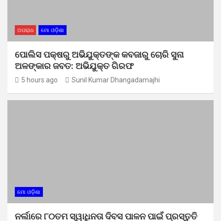
ଅପରାଧ
ମୋ ଓଡ଼ିଶା
ପୋଲିସ ପକ୍ଷରୁ ଅଭିଯୁକ୍ତଙ୍କ କବଜାରୁ ଚୋରି ସୁନା
ଅଳଙ୍କାର ଜବତ: ଅଭିଯୁକ୍ତ ଗିରଫ
5 hours ago
Sunil Kumar Dhangadamajhi
ମୋ ଓଡ଼ିଶା
ନର୍ଲାରେ ୮୦ତମ ସ୍ୱାଧିନତା ଦିବସ ପାଳନ ପାଇଁ ପ୍ରସ୍ତୁତି