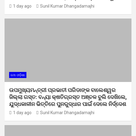
1 day ago
Sunil Kumar Dhangadamajhi
ମୋ ଓଡ଼ିଶା
ଉପମୁଖ୍ୟମନ୍ତ୍ରୀ ପ୍ରଭାତୀ ପରିଡାଙ୍କ ବାଲେଶ୍ୱର
ଜିଲ୍ଲା ଗସ୍ତ: ବନ୍ୟା କ୍ଷତିଗ୍ରସ୍ତ ଅଞ୍ଚଳ ବୁଲି ଦେଖିଲେ,
ଯୁଦ୍ଧକାଳୀନ ଭିତ୍ତିରେ ପୁନରୁଦ୍ଧାର ପାଇଁ ଦେଲେ ନିର୍ଦ୍ଦେଶ
1 day ago
Sunil Kumar Dhangadamajhi