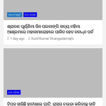
କଳା-ସଂସ୍କୃତି
ମୋ ଓଡ଼ିଶା
ଶ୍ରାବଣ ପୂର୍ଣ୍ଣିମା ଦିନ ପରବାଙ୍ଗି ସତ୍ୟ ମହିମା
ଆଶ୍ରମରେ ମହାସମାରୋହରେ ପାଳିତ ହେବ ନବାନ୍ନ ପର୍ବ
1 day ago
Sunil Kumar Dhangadamajhi
ମୋ ଓଡ଼ିଶା
ବିପଦ ସାଜିଛି ହାତୀଶାଲ ଘାଟି, ରାସ୍ତା ଚଉଡ଼ା କରିବାକୁ ଦାବି