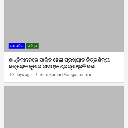
ମୋ ଓଡ଼ିଶା
ସାହିତ୍ୟ
ଶାନ୍ତିକାନନରେ ପାଳିତ ହେଲା ପ୍ରଖ୍ୟାତ ଚିତ୍ରଶିଳ୍ପୀ
କଲ୍ଲୋଳ କୁମାର ଦାସଙ୍କ ଶ୍ରଦ୍ଧାଞ୍ଜଳି ସଭା
3 days ago
Sunil Kumar Dhangadamajhi