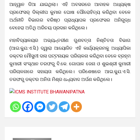
ଆହ୍ୱାନ ଦିଆ ଯାଇଥିଲା। ଏହି ଅବସରରେ ଆବାହକ ଅଧ୍ୟକ୍ଷ
ପ୍ରଫେସର୍ ଦିଲ୍ଲୀପ କୁମାର ଘୋଷ ପୌରୋହିତ୍ୟ କରିଥିବା ବେଳେ
ଅର୍ଥନୀତି ବିଭାଗର ବରିଷ୍ଠ ପ୍ରାଧ୍ୟାପକ ପ୍ରଫେସର ଅନିରୁଦ୍ଧ
ବେହେରା ଅତିଥି ଅରିଚୟ ପ୍ରଦାନ କରିଥିଲେ।
ମହାବିଦ୍ୟାଳୟର ଅଭ୍ୟନ୍ତରୀଣ ଗୁଣବତ୍ତା ନିଶ୍ଚିତତା ବିଭାଗ
(ଆଇ.କ୍ଯୁ.ଏ.ସି.) ଦ୍ୱାରା ଆୟୋଜିତ ଏହି କାର୍ଯ୍ୟକ୍ରମକୁ ଅଧ୍ୟାପିକା
ଡକ୍ଟର ମୌସୁମୀ ଦାସ ପଟ୍ଟନାୟକ ପରିଚାଳନା କରିଥିବା ବେଳେ ବ୍ରହ୍ମ
କୁମାରୀ ସଂସ୍ଥାନ ତରଫରୁ ବି.କେ. ଗୋପାଳ ଜେନା ଓ ଶୁଭଶ୍ରୀ କୁମାରୀ
ପରିଚାଳନାରେ ସହାୟତା କରିଥିଲେ। ପରିଶେଷରେ ଆଇ.କ୍ଯୁ.ଏ.ସି.
ତରଫରୁ ଡକ୍ଟର ଅନିତା ମିଶ୍ର ଧନ୍ୟବାଦ ଅର୍ପଣ କରିଥିଲେ।