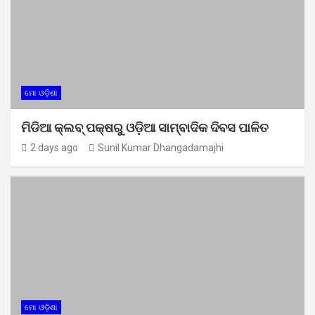
ମୋ ଓଡ଼ିଶା
ମିଡିଆ କ୍ଲବ୍ ପକ୍ଷରୁ ଓଡ଼ିଆ ସାମ୍ବାଦିକ ଦିବସ ପାଳିତ
2 days ago
Sunil Kumar Dhangadamajhi
ମୋ ଓଡ଼ିଶା