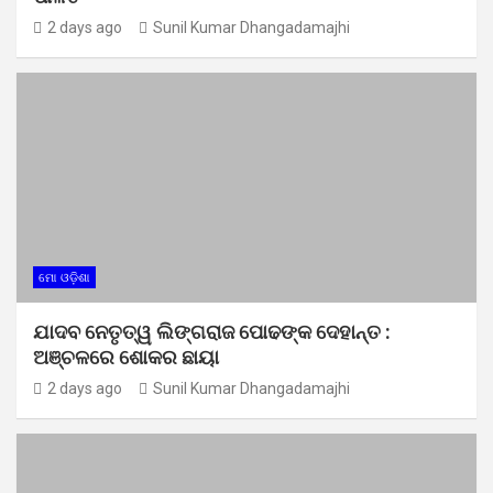
2 days ago
Sunil Kumar Dhangadamajhi
ମୋ ଓଡ଼ିଶା
ଯାଦବ ନେତୃତ୍ୱ ଲିଙ୍ଗରାଜ ପୋଢଙ୍କ ଦେହାନ୍ତ :
ଅଞ୍ଚଳରେ ଶୋକର ଛାୟା
2 days ago
Sunil Kumar Dhangadamajhi