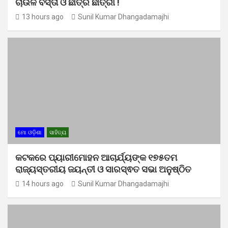
ଚାଉଳ ବସ୍ତା ଓ ଛାତ୍ର ଛାତ୍ରୀ !
13 hours ago
Sunil Kumar Dhangadamajhi
ମୋ ଓଡ଼ିଶା
ସାହିତ୍ୟ
କଟକରେ ପ୍ୟାରୀମୋହନ ଆଚାର୍ଯ୍ୟଙ୍କ ୧୭୫ତମ
ରାଜ୍ୟସ୍ତରୀୟ ଜୟନ୍ତୀ ଓ ସାରସ୍ଵତ ସଭା ଅନୁଷ୍ଠିତ
14 hours ago
Sunil Kumar Dhangadamajhi