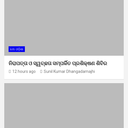
ମୋ ଓଡ଼ିଶା
ନିରାପତ୍ତା ଓ ସ୍ୱଚ୍ଛତା ସମ୍ପର୍କିତ ପ୍ରଶିକ୍ଷଣ ଶିବିର
12 hours ago
Sunil Kumar Dhangadamajhi