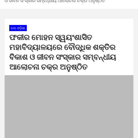
ଓ ଜୀବନ ସଂସ୍କାର ସମ୍ବନ୍ଧୀୟ ଆଲୋଚନା ଚକ୍ର ଅନୁଷ୍ଠିତ
ମୋ ଓଡ଼ିଶା
ଫକୀର ମୋହନ ସ୍ୱୟଂଶାସିତ
ମହାବିଦ୍ୟାଳୟରେ ବୌଦ୍ଧିକ ଶକ୍ତିର
ବିକାଶ ଓ ଜୀବନ ସଂସ୍କାର ସମ୍ବନ୍ଧୀୟ
ଆଲୋଚନା ଚକ୍ର ଅନୁଷ୍ଠିତ