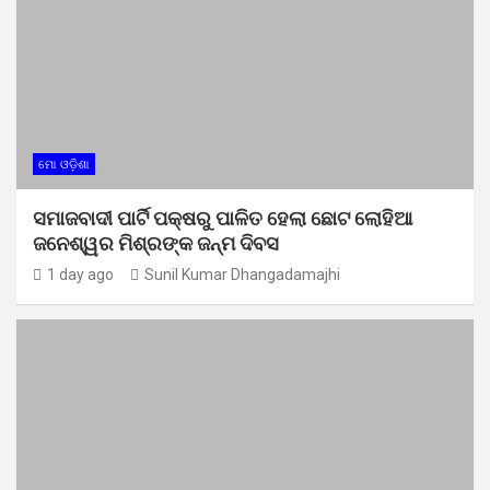
ମୋ ଓଡ଼ିଶା
ସମାଜବାଦୀ ପାର୍ଟି ପକ୍ଷରୁ ପାଳିତ ହେଲା ଛୋଟ ଲୋହିଆ
ଜନେଶ୍ୱର ମିଶ୍ରଙ୍କ ଜନ୍ମ ଦିବସ
1 day ago
Sunil Kumar Dhangadamajhi