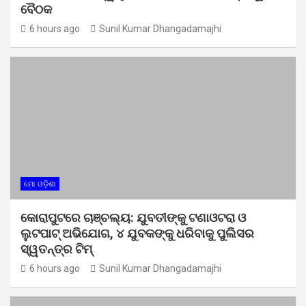
ବୈଠକ
6 hours ago
Sunil Kumar Dhangadamajhi
ମୋ ଓଡ଼ିଶା
କୋରାପୁଟରେ ଚାଞ୍ଚଲ୍ୟ: ଯୁବତୀଙ୍କୁ ଟଣାଓଟରା ଓ
ଲୁଟପାଟ୍ ଅଭିଯୋଗ, ୪ ଯୁବକଙ୍କୁ ଧରିବାକୁ ପୁଲିସର
ସ୍ୱତନ୍ତ୍ର ଟିମ୍
6 hours ago
Sunil Kumar Dhangadamajhi