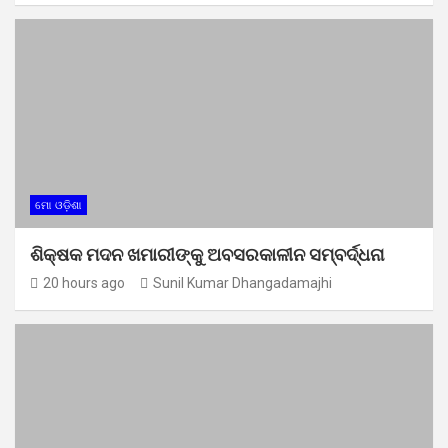
ମୋ ଓଡ଼ିଶା
ଶିକ୍ଷକ ମଦନ ଖମାରୀଙ୍କୁ ଅବସରକାଳୀନ ସମ୍ବର୍ଦ୍ଧନା
20 hours ago
Sunil Kumar Dhangadamajhi