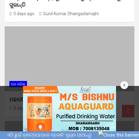
ସୁକାନ୍ତି
3 days ago
Sunil Kumar Dhangadamajhi
x
ମୋ ଓଡ଼ିଶା
ମହାବୀର ସେନା ପକ୍ଷରୁ ବୃକ୍ଷ ବଣ୍ଟନ
3 days ago
Sunil Kumar Dhangadamajhi
ଏଠି ଛୁଇଁ ହ୍ଵାଟ୍ସଆପରେ ବ୍ରେକିଂ ନ୍ୟୁଜ ପାଆନ୍ତୁ