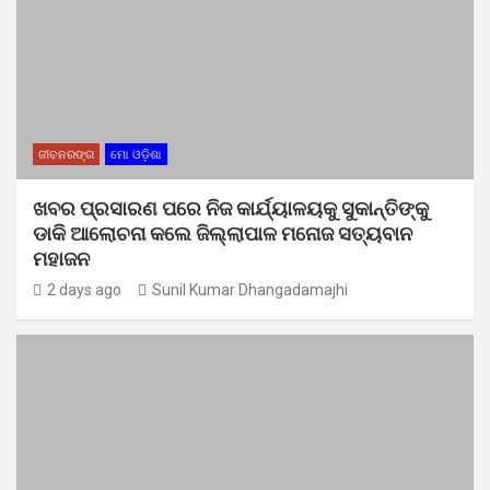
ଜୀବନରଙ୍ଗ
ମୋ ଓଡ଼ିଶା
ଖବର ପ୍ରସାରଣ ପରେ ନିଜ କାର୍ଯ୍ୟାଳୟକୁ ସୁକାନ୍ତିଙ୍କୁ
ଡାକି ଆଲୋଚନା କଲେ ଜିଲ୍ଲାପାଳ ମନୋଜ ସତ୍ୟବାନ
ମହାଜନ
2 days ago
Sunil Kumar Dhangadamajhi