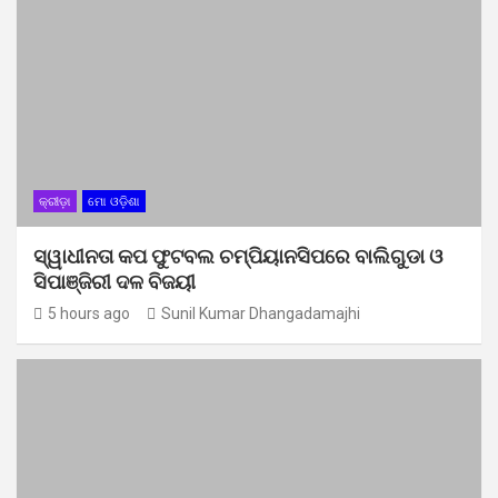
କ୍ରୀଡ଼ା
ମୋ ଓଡ଼ିଶା
ସ୍ୱାଧୀନତା କପ ଫୁଟବଲ ଚମ୍ପିୟାନସିପରେ ବାଲିଗୁଡା ଓ
ସିପାଞ୍ଜିରୀ ଦଳ ବିଜୟୀ
5 hours ago
Sunil Kumar Dhangadamajhi