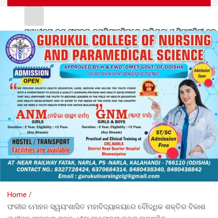
ସ୍ୱାଧୀନତା କପ ଫୁଟବଲ ଚମ୍ପିୟାନସିପରେ ବାଲିଗୁଡା ଓ ସିପାଞ୍ଜିରୀ ଦଳ
ବିଜୟୀ
ପୋଲିସ ପକ୍ଷରୁ ଅଭିଯୁକ୍ତଙ୍କ କବଜାରୁ ଚୋରି ସୁନା ଅଳଙ୍କାର ଜବତ:
ଅଭିଯୁକ୍ତ ଗିରଫ
ନର୍ଲାରେ ୮୦ତମ ସ୍ୱାଧିନତା ଦିବସ ପାଳନ ପାଇଁ ପ୍ରସ୍ତୁତି ବୈଠକ
କୋରାପୁଟରେ ଚାଞ୍ଚଲ୍ୟ: ଯୁବତୀଙ୍କୁ ଟଣାଓଟରା ଓ ଲୁଟପାଟ୍ ଅଭିଯୋଗ,
ନିରାପତ୍ତା ଓ ସ୍ୱଚ୍ଛତା ସମ୍ପର୍କିତ ପ୍ରଶିକ୍ଷଣ ଶିବିର
୪ ଯୁବକଙ୍କୁ ଧରିବାକୁ ପୁଲିସର ସ୍ୱତନ୍ତ୍ର ଟିମ୍
Home
ଫକୀର ମୋହନ ସ୍ୱୟଂଶାସିତ ମହାବିଦ୍ୟାଳୟରେ ବୌଦ୍ଧିକ ଶକ୍ତିର ବିକାଶ