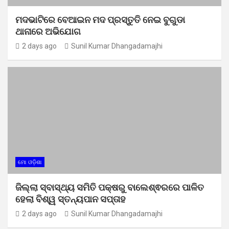
ମଦଭାଟିରେ ବେଆଇନ ମଦ ପ୍ରସ୍ତୁତି ନେଇ ବୁଗୁଡା
ଥାନାରେ ଅଭିଯୋଗ
2 days ago
Sunil Kumar Dhangadamajhi
ମୋ ଓଡ଼ିଶା
ଜିଲ୍ଲା ସ୍ବାସ୍ଥ୍ୟ ସମିତି ପକ୍ଷରୁ ବାଲେଶ୍ଵରରେ ପାଳିତ
ହେଲା ବିଶ୍ୱ ସ୍ତନ୍ୟପାନ ସପ୍ତାହ
2 days ago
Sunil Kumar Dhangadamajhi