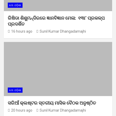
ମୋ ଓଡ଼ିଶା
ରିଷିଡା ଶିଶୁମନ୍ଦିରରେ ଜ୍ଞାନବିଜ୍ଞାନ ମେଳା: ୧୩୮ ପ୍ରକଳ୍ପ
ପ୍ରଦର୍ଶିତ
16 hours ago
Sunil Kumar Dhangadamajhi
ମୋ ଓଡ଼ିଶା
ସରିଆଁ କ୍ଲଷ୍ଟର ସ୍ତରୀୟ ମାସିକ ବୈଠକ ଅନୁଷ୍ଠିତ
20 hours ago
Sunil Kumar Dhangadamajhi