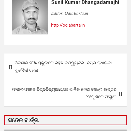
Sunil Kumar Dhangadamajhi
𝐸𝑑𝑖𝑡𝑜𝑟, 𝑂𝑑𝑖𝑎𝐵𝑎𝑟𝑡𝑎.𝑖𝑛
http://odiabarta.in
Post
ଓଡ଼ିଶାର ୨୮% ସ୍କୁଲରେ ରହିଛି କମ୍ପ୍ୟୁଟର -ବସ୍ତା ବିଧାୟିକା
navigation
ସୁବାସିନୀ ଜେନା
ଫକୀରମୋହନ ବିଶ୍ବବିଦ୍ୟାଳୟରେ ପାଳିତ ହେଲା ବସନ୍ତ ଉତ୍ସବ
‘ଫଗୁଣରେ ଫଗୁଣ’
ସତେଜ ବାର୍ତ୍ତା