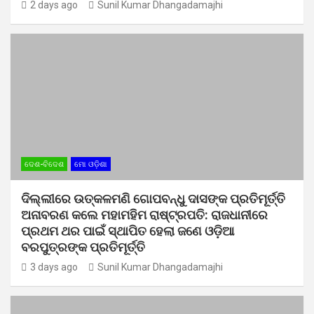
2 days ago
Sunil Kumar Dhangadamajhi
ଦେଶ-ବିଦେଶ
ମୋ ଓଡ଼ିଶା
ଦିଲ୍ଲୀରେ ଉତ୍କଳମଣି ଗୋପବନ୍ଧୁ ଦାସଙ୍କ ପ୍ରତିମୂର୍ତ୍ତି
ଅନାବରଣ କଲେ ମହାମହିମ ରାଷ୍ଟ୍ରପତି: ରାଜଧାନୀରେ
ପ୍ରଥମ ଥର ପାଇଁ ସ୍ଥାପିତ ହେଲା ଜଣେ ଓଡ଼ିଆ
ବରପୁତ୍ରଙ୍କ ପ୍ରତିମୂର୍ତ୍ତି
3 days ago
Sunil Kumar Dhangadamajhi