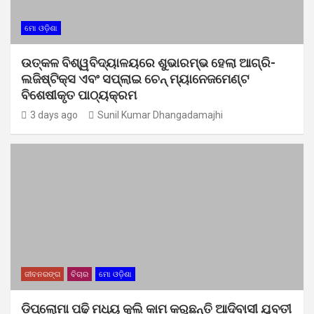
ମୋ ଓଡ଼ିଶା
ଉତ୍କଳ ବିଶ୍ୱବିଦ୍ୟାଳୟରେ ଶୁଭାରମ୍ଭ ହେଲା ଆଗ୍ରି-
ଲଜିଷ୍ଟିକ୍ସ ଏବଂ ସପ୍ଲାଇ ଚେନ୍ ମ୍ୟାନେଜମେଣ୍ଟ
ବିଶେଷୀକୃତ ପାଠ୍ୟକ୍ରମ
3 days ago
Sunil Kumar Dhangadamajhi
ଜୀବନରଙ୍ଗ
ବିଚାର
ମୋ ଓଡ଼ିଶା
ଡିପ୍ଲୋମା ପଢ଼ି ମଧ୍ୟ କୁଲି କାମ କରୁଛନ୍ତି ଆଦିବାସୀ ଯୁବତୀ