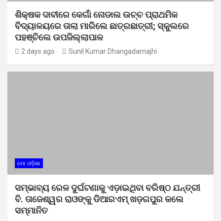
ଶିକ୍ଷକ ଦାବୀରେ କେଗାଁ ନୋଡାଲ ଉଚ୍ଚ ପ୍ରାଥମିକ
ବିଦ୍ୟାଳୟରେ ତାଲା ମାରିଲେ ଛାତ୍ରଛାତ୍ରୀ; ସ୍କୁଲରେ
ପହଞ୍ଚିଲେ ଉପଜିଲ୍ଲାପାଳ
2 days ago
Sunil Kumar Dhangadamajhi
ମୋ ଓଡ଼ିଶା
ସମ୍ଭାବ୍ୟ ରେଳ ଦୁର୍ଘଟଣାକୁ ଏଡ଼ାଇଥିବା ବରିଷ୍ଠ ଯନ୍ତ୍ରୀ
ବି. ତାଜେଶ୍ୱର ରାଓଙ୍କୁ ଡିଆରଏମ୍ ଖଡ଼ଗପୁର କଲେ
ସମ୍ମାନିତ