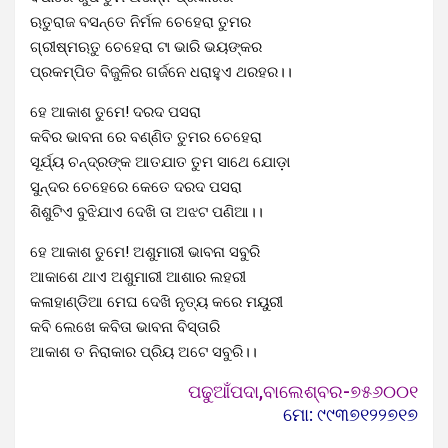
ଋତୁରାଜ ବସନ୍ତେ ନିର୍ମଳ ଚେହେରା ତୁମର
ଗ୍ରୀଷ୍ମଋତୁ ଚେହେରା ଟା ଭାରି ଭୟଙ୍କର
ପ୍ରକମ୍ପିତ ବିଜୁଳିର ଗର୍ଜନେ ଧରାହୁଏ ଥରହର।।
ହେ ଆକାଶ ତୁମେ! ଦରଦ ପସରା
କବିର ଭାବନା ରେ ବଣ୍ଣିତ ତୁମର ଚେହେରା
ସୂର୍ଯ୍ୟ ଚନ୍ଦ୍ରଙ୍କ ଆତଯାତ ତୁମ ସାଥେ ଯୋଡ଼ା
ସୁନ୍ଦର ଚେହେରେ କେତେ ଦରଦ ପସରା
ଶିଶୁଟିଏ ବୁଝିଯାଏ ଦେଖି ତା ଅଝଟ ପଣିଆ।।
ହେ ଆକାଶ ତୁମେ! ଅଶୁମାରୀ ଭାବନା ସବୁରି
ଆକାଶେ ଥାଏ ଅଶୁମାରୀ ଆଶାର ଲହରୀ
କଳାହାଣ୍ଡିଆ ମେଘ ଦେଖି ନୃତ୍ୟ କରେ ମୟୁରୀ
କବି ଲେଖେ କବିତା ଭାବନା ବିସ୍ତାରି
ଆକାଶ ତ ନିରାକାର ପ୍ରିୟ ଅଟେ ସବୁରି।।
ପଢୁଆଁପଦା,ବାଲେଶ୍ବର-୭୫୬୦୦୧
ମୋ: ୯୯୩୭୧୨୨୭୧୭