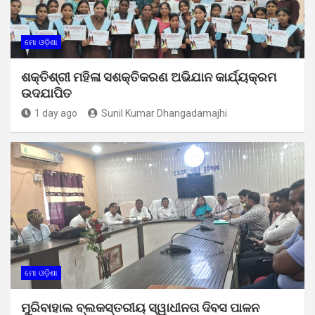
ମୋ ଓଡ଼ିଶା
ଶକ୍ତିଶ୍ରୀ ମହିଳା ସଶକ୍ତିକରଣ ଅଭିଯାନ କାର୍ଯ୍ୟକ୍ରମ
ଉଦଯାପିତ
1 day ago
Sunil Kumar Dhangadamajhi
ମୋ ଓଡ଼ିଶା
ମୁରିବାହାଲ ବ୍ଲକସ୍ତରୀୟ ସ୍ୱାଧୀନତା ଦିବସ ପାଳନ