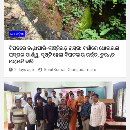
ମୋ ଓଡ଼ିଶା
ବିପଦରେ ବନ୍ଧପାରି-ଲାଞ୍ଜିଗଡ଼ ରାସ୍ତା: ବର୍ଷାରେ ଧୋଇଗଲା
ରାସ୍ତାର ପାର୍ଶ୍ୱ, ସୃଷ୍ଟି ହେଲା ବିରାଟକାୟ ଗର୍ତ୍ତ, ତୁରନ୍ତ
ମରାମତି ଦାବି
2 days ago
Sunil Kumar Dhangadamajhi