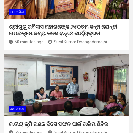
ମୋ ଓଡ଼ିଶା
ଶ୍ରୀଗୁରୁ ରବିଦାସ ମହାରାଜଙ୍କ ୬୫୦ତମ ଜନ୍ମ ଜୟନ୍ତୀ
ଉପଲକ୍ଷେ ଭବ୍ୟ କଳସ ବନ୍ଧନ କାର୍ଯ୍ୟକ୍ରମ
50 minutes ago
Sunil Kumar Dhangadamajhi
ମୋ ଓଡ଼ିଶା
ଜାତୀୟ କୃମି ନାଶକ ଦିବସ ସଫଳ ପାଇଁ ତାଲିମ ଶିବିର
55 minutes ago
Sunil Kumar Dhangadamajhi