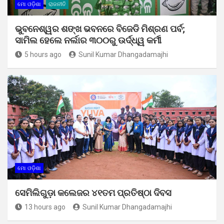
ମୋ ଓଡ଼ିଶା
ରାଜନୀତି
ଭୁବନେଶ୍ୱର ଶଙ୍ଖ ଭବନରେ ବିଜେଡି ମିଶ୍ରଣ ପର୍ବ;
ସାମିଲ ହେଲେ ନର୍ଲାର ୩୦୦ରୁ ଉର୍ଦ୍ଧ୍ୱ କର୍ମୀ
5 hours ago
Sunil Kumar Dhangadamajhi
ମୋ ଓଡ଼ିଶା
ସେମିଲିଗୁଡ଼ା କଲେଜର ୪୧ତମ ପ୍ରତିଷ୍ଠା ଦିବସ
13 hours ago
Sunil Kumar Dhangadamajhi