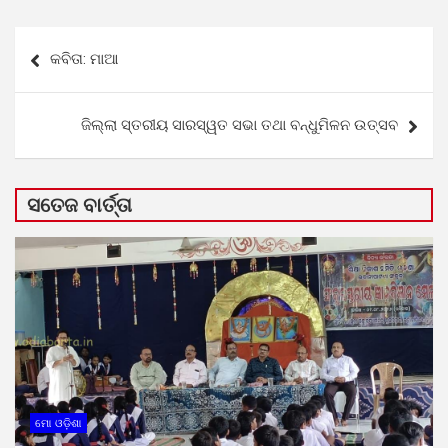
Post
କବିତା: ମାଆ
navigation
ଜିଲ୍ଲା ସ୍ତରୀୟ ସାରସ୍ୱତ ସଭା ତଥା ବନ୍ଧୁମିଳନ ଉତ୍ସବ
ସତେଜ ବାର୍ତ୍ତା
ମୋ ଓଡ଼ିଶା