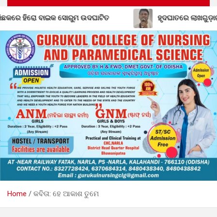
ତ
ହୃଦଘାତରେ ଲାଖଗୁଡ଼ାର ସନ୍ତୋଷ ଭୋଇଙ୍କ ମୃତ୍ୟୁ: ଅଞ୍ଚଳ
Home
କବିତା: ହେ ଆକାଶ ତୁମେ