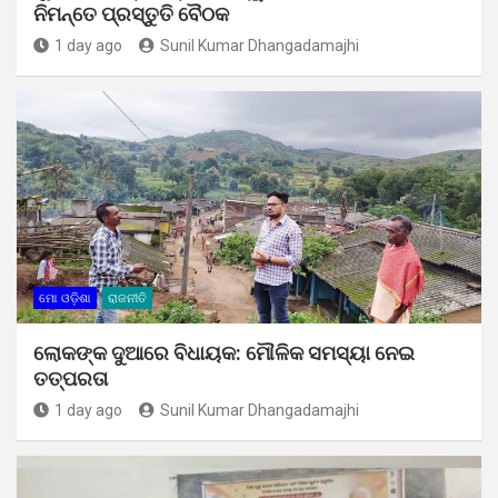
ନିମନ୍ତେ ପ୍ରସ୍ତୁତି ବୈଠକ
1 day ago
Sunil Kumar Dhangadamajhi
ମୋ ଓଡ଼ିଶା
ରାଜନୀତି
ଲୋକଙ୍କ ଦୁଆରେ ବିଧାୟକ: ମୌଳିକ ସମସ୍ୟା ନେଇ
ତତ୍ପରତା
1 day ago
Sunil Kumar Dhangadamajhi