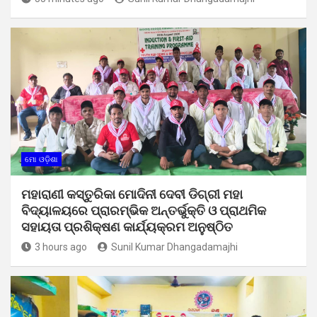
ମୋ ଓଡ଼ିଶା
ମହାରାଣୀ କସ୍ତୁରିକା ମୋଦିନୀ ଦେବୀ ଡିଗ୍ରୀ ମହା
ବିଦ୍ୟାଳୟରେ ପ୍ରାରମ୍ଭିକ ଅନ୍ତର୍ଭୁକ୍ତି ଓ ପ୍ରାଥମିକ
ସହାୟତା ପ୍ରଶିକ୍ଷଣ କାର୍ଯ୍ୟକ୍ରମ ଅନୁଷ୍ଠିତ
3 hours ago
Sunil Kumar Dhangadamajhi