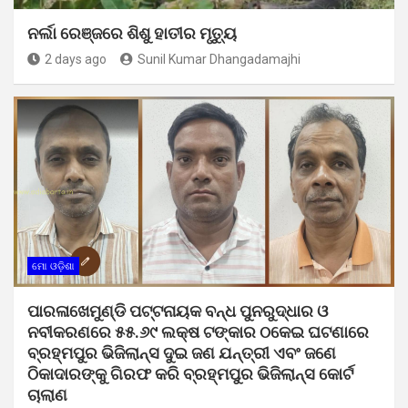
ନର୍ଲା ରେଞ୍ଜରେ ଶିଶୁ ହାତୀର ମୃତ୍ୟୁ
2 days ago
Sunil Kumar Dhangadamajhi
ମୋ ଓଡ଼ିଶା
ପାରଳାଖେମୁଣ୍ଡି ପଟ୍ଟନାୟକ ବନ୍ଧ ପୁନରୁଦ୍ଧାର ଓ
ନବୀକରଣରେ ୫୫.୬୯ ଲକ୍ଷ ଟଙ୍କାର ଠକେଇ ଘଟଣାରେ
ବ୍ରହ୍ମପୁର ଭିଜିଲାନ୍ସ ଦୁଇ ଜଣ ଯନ୍ତ୍ରୀ ଏବଂ ଜଣେ
ଠିକାଦାରଙ୍କୁ ଗିରଫ କରି ବ୍ରହ୍ମପୁର ଭିଜିଲାନ୍ସ କୋର୍ଟ
ଚାଲାଣ