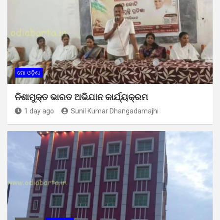
ମୋ ଓଡ଼ିଶା
ନିଶାମୁକ୍ତ ଭାରତ ଅଭିଯାନ କାର୍ଯ୍ୟକ୍ରମ
1 day ago
Sunil Kumar Dhangadamajhi