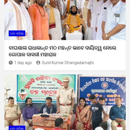
ମୋ ଓଡ଼ିଶା
ବାଘଶାଳା ରାଧାକାନ୍ତ ମଠ ମହନ୍ତ ଭାବେ ଦାୟିତ୍ୱ ନେଲେ
ଗୋପାଳ ଦାସଜୀ ମହାରାଜ
1 day ago
Sunil Kumar Dhangadamajhi
ମୋ ଓଡ଼ିଶା