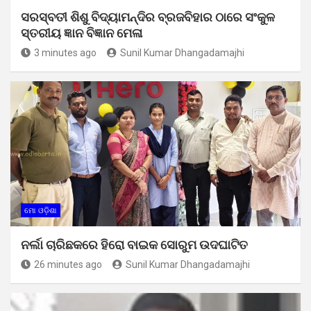
ସରସ୍ବତୀ ଶିଶୁ ବିଦ୍ୟାମନ୍ଦିର ବ୍ରଜବିହାର ଠାରେ ସଂକୁଳ
ସ୍ତରୀୟ ଜ୍ଞାନ ବିଜ୍ଞାନ ମେଳା
3 minutes ago
Sunil Kumar Dhangadamajhi
ମୋ ଓଡ଼ିଶା
ନର୍ଲା ଚାରିଛକରେ ହିରୋ ବାଇକ ସୋରୁମ ଉଦଘାଟିତ
26 minutes ago
Sunil Kumar Dhangadamajhi