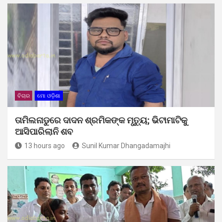
ବିଚାର
ମୋ ଓଡ଼ିଶା
ତାମିଲନାଡୁରେ ଦାଦନ ଶ୍ରମିକଙ୍କ ମୃତ୍ୟୁ; ଭିଟାମାଟିକୁ
ଆସିପାରିଲାନି ଶବ
13 hours ago
Sunil Kumar Dhangadamajhi