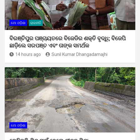
ମୋ ଓଡ଼ିଶା
ରାଜନୀତି
ବିରଞ୍ଚିପୁର ପଞ୍ଚାୟତରେ ବିଜେଡିର ଶକ୍ତି ବୃଦ୍ଧି; ବିଜେପି
ଛାଡ଼ିଲେ ସରପଞ୍ଚ ଏବଂ ତାଙ୍କ ସମର୍ଥକ
14 hours ago
Sunil Kumar Dhangadamajhi
ମୋ ଓଡ଼ିଶା