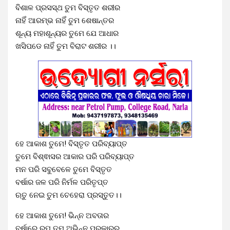
ବିଶାଳ ପ୍ରସସ୍ଥ ତୁମ ବିସ୍ତୃତ ଶରୀର
ନାହିଁ ଆରମ୍ଭ ନାହିଁ ତୁମ ଶେଷାନ୍ତର
ଶୂନ୍ୟ ମହାଶୂନ୍ୟର ତୁମେ ଯେ ଆଧାର
ଖସିପଡେ ନାହିଁ ତୁମ ବିରାଟ ଶରୀର ।।
ହେ ଆକାଶ ତୁମେ! ବିସ୍ତୃତ ପରିବ୍ୟାପ୍ତ
ତୁମେ ବିଶ୍ଵାସର ଆକାର ପରି ପରିବ୍ୟାପ୍ତ
ମନ ପରି ସବୁବେଳେ ତୁମେ ବିସ୍ତୃତ
ବର୍ଷାର ଜଳ ପରି ନିର୍ମଳ ପରିତୃପ୍ତ
ଋତୁ ନେଇ ତୁମ ଚେହେରା ପ୍ରସ୍ତୁତ।।
ହେ ଆକାଶ ତୁମେ! ଭିନ୍ନ ଅବତାର
ବର୍ଷାରେ ରୁପ ତୁମ ଅଭିନ୍ନ ପ୍ରକାରର