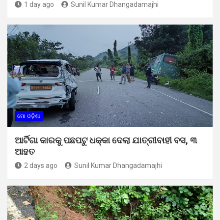
1 day ago
Sunil Kumar Dhangadamajhi
ମୋ ଓଡ଼ିଶା
ଆର୍ଟିଗା କାରକୁ ପଛପଟୁ ଧକ୍କା ଦେଲା ଯାତ୍ରୀବାହୀ ବସ, ୩
ଆହତ
2 days ago
Sunil Kumar Dhangadamajhi