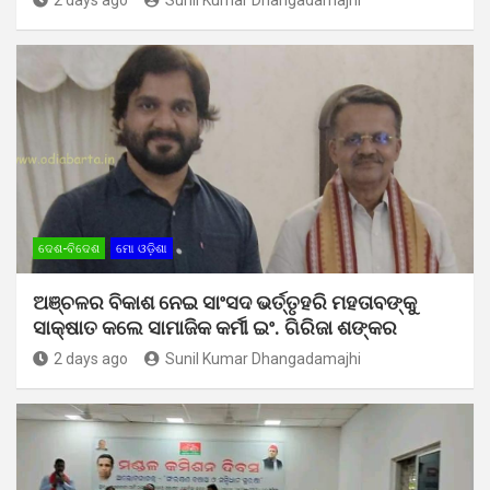
ଦେଶ-ବିଦେଶ
ମୋ ଓଡ଼ିଶା
ଅଞ୍ଚଳର ବିକାଶ ନେଇ ସାଂସଦ ଭର୍ତ୍ତୃହରି ମହତାବଙ୍କୁ
ସାକ୍ଷାତ କଲେ ସାମାଜିକ କର୍ମୀ ଇଂ. ଗିରିଜା ଶଙ୍କର
2 days ago
Sunil Kumar Dhangadamajhi