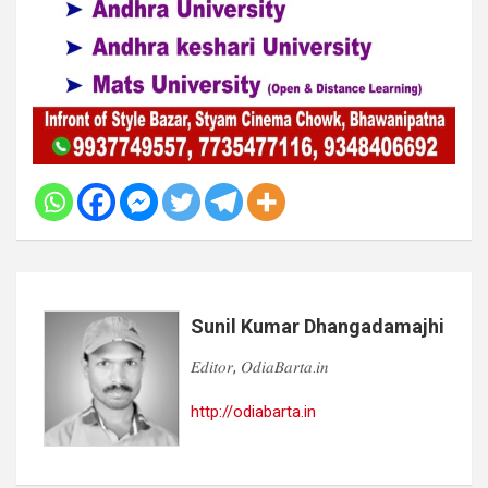
Sunil Kumar Dhangadamajhi
𝐸𝑑𝑖𝑡𝑜𝑟, 𝑂𝑑𝑖𝑎𝐵𝑎𝑟𝑡𝑎.𝑖𝑛
http://odiabarta.in