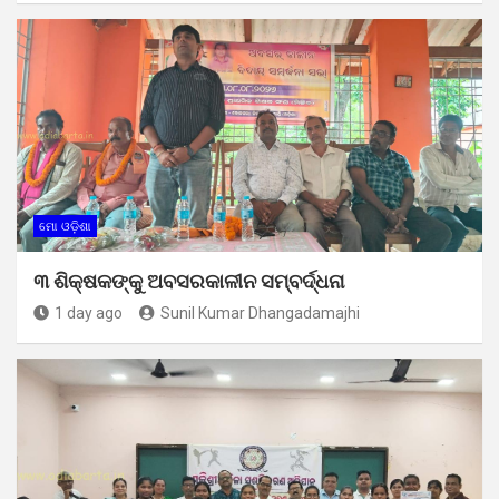
ମୋ ଓଡ଼ିଶା
୩ ଶିକ୍ଷକଙ୍କୁ ଅବସରକାଳୀନ ସମ୍ବର୍ଦ୍ଧନା
1 day ago
Sunil Kumar Dhangadamajhi