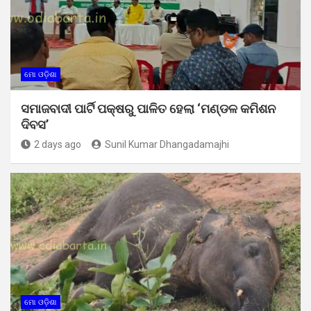
ମୋ ଓଡ଼ିଶା
ସମାଜବାଦୀ ପାର୍ଟି ପକ୍ଷରୁ ପାଳିତ ହେଲା ‘ମଣ୍ଡଳ କମିଶନ
ଦିବସ’
2 days ago
Sunil Kumar Dhangadamajhi
ମୋ ଓଡ଼ିଶା