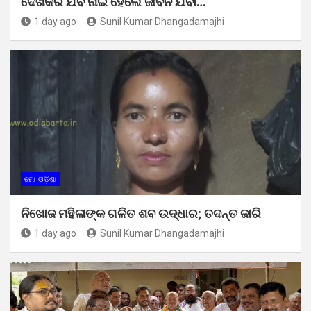
ଦେଖିକରି ଯିବ ନାଇଁ ହେଲେ ଜୀବନ ଯିବା…
1 day ago
Sunil Kumar Dhangadamajhi
ମୋ ଓଡ଼ିଶା
ନିଖୋଜ ମହିଳାଙ୍କ ଗଳିତ ଶବ ଉଦ୍ଧାର; ତଦନ୍ତ ଜାରି
1 day ago
Sunil Kumar Dhangadamajhi