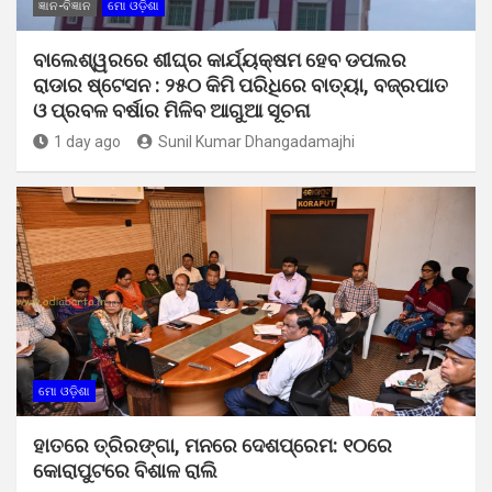
ଜ୍ଞାନ-ବିଜ୍ଞାନ
ମୋ ଓଡ଼ିଶା
ବାଲେଶ୍ୱରରେ ଶୀଘ୍ର କାର୍ଯ୍ୟକ୍ଷମ ହେବ ଡପଲର
ରାଡାର ଷ୍ଟେସନ : ୨୫୦ କିମି ପରିଧିରେ ବାତ୍ୟା, ବଜ୍ରପାତ
ଓ ପ୍ରବଳ ବର୍ଷାର ମିଳିବ ଆଗୁଆ ସୂଚନା
1 day ago
Sunil Kumar Dhangadamajhi
ମୋ ଓଡ଼ିଶା
ହାତରେ ତ୍ରିରଙ୍ଗା, ମନରେ ଦେଶପ୍ରେମ: ୧୦ରେ
କୋରାପୁଟରେ ବିଶାଳ ରାଲି