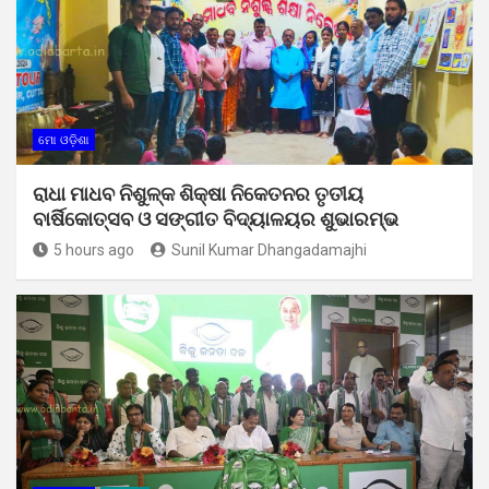
ମୋ ଓଡ଼ିଶା
ରାଧା ମାଧବ ନିଶୁଳ୍କ ଶିକ୍ଷା ନିକେତନର ତୃତୀୟ
ବାର୍ଷିକୋତ୍ସବ ଓ ସଙ୍ଗୀତ ବିଦ୍ୟାଳୟର ଶୁଭାରମ୍ଭ
5 hours ago
Sunil Kumar Dhangadamajhi