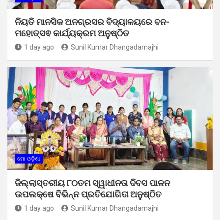
ନିୟତି ମାନସିକ ଅନଗ୍ରସର ବିଦ୍ୟାଳୟରେ ବନ-
ମହୋତ୍ସଵ କାର୍ଯ୍ୟକ୍ରମ ଅନୁଷ୍ଠିତ
1 day ago
Sunil Kumar Dhangadamajhi
ମୋ ଓଡ଼ିଶା
ଜିଲ୍ଲାସ୍ତରୀୟ ୮୦ତମ ସ୍ୱାଧୀନତା ଦିବସ ପାଳନ
ଉପଲକ୍ଷେ ବିଭିନ୍ନ ପ୍ରତିଯୋଗିତା ଅନୁଷ୍ଠିତ
1 day ago
Sunil Kumar Dhangadamajhi