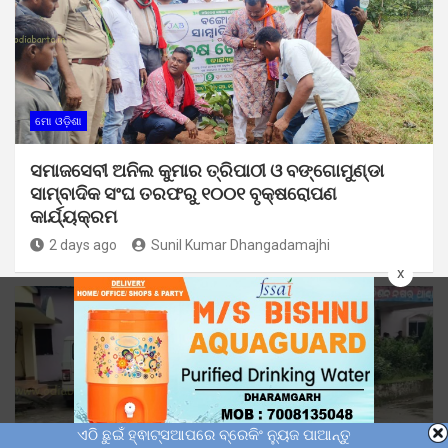
ମୋ ଓଡ଼ିଶା
ସମାଜସେବୀ ଅନିଲ କୁମାର ତ୍ରିପାଠୀ ଓ ବଙ୍ଗୋମୁଣ୍ଡା
ସାମ୍ବାଦିକ ସଂଘ ତରଫରୁ ୧୦୦୧ ବୃକ୍ଷରୋପଣ
କାର୍ଯ୍ୟକ୍ରମ
2 days ago
Sunil Kumar Dhangadamajhi
x
ଏଠି ଛୁଇଁ ହ୍ଵାଟ୍ସଆପରେ ବ୍ରେକିଂ ନ୍ୟୁଜ ପାଆନ୍ତୁ