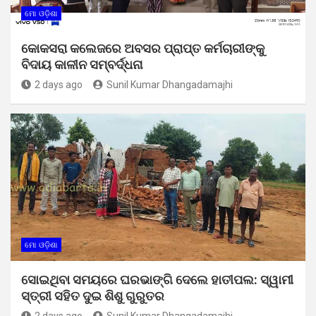
ମୋ ଓଡ଼ିଶା
କୋକସରା କଲେଜରେ ଅବସର ପ୍ରାପ୍ତ କର୍ମଚାରୀଙ୍କୁ
ବିଦାୟ କାଳୀନ ସମ୍ବର୍ଦ୍ଧନା
2 days ago
Sunil Kumar Dhangadamajhi
ମୋ ଓଡ଼ିଶା
ସୋଇଥିବା ସମୟରେ ଘରଭାଙ୍ଗି ଦେଲେ ହାତୀପଲ: ସ୍ୱାମୀ
ସ୍ତ୍ରୀ ସହିତ ଦୁଇ ଶିଶୁ ଗୁରୁତର
2 days ago
Sunil Kumar Dhangadamajhi