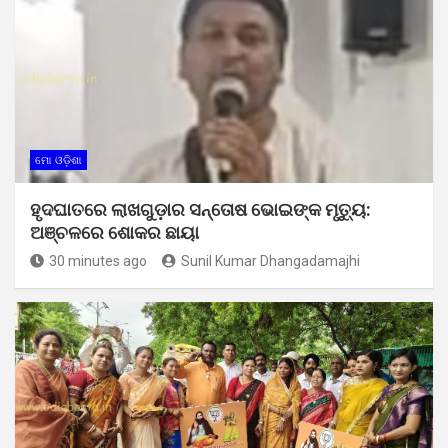
ମୋ ଓଡ଼ିଶା
ହୃଦଘାତରେ ଲାଖଗୁଡ଼ାର ସନ୍ତୋଷ ଭୋଇଙ୍କ ମୃତ୍ୟୁ:
ଅଞ୍ଚଳରେ ଶୋକର ଛାୟା
30 minutes ago
Sunil Kumar Dhangadamajhi