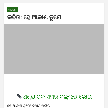
ସାହିତ୍ୟ
କବିତା: ହେ ଆକାଶ ତୁମେ
ଅଧ୍ୟାପକ ସମର ବଲ୍ଲଭ ଭୋଇ
ହେ ଆକାଶ ତୁମେ! ବିଶାଳ ଶରୀର