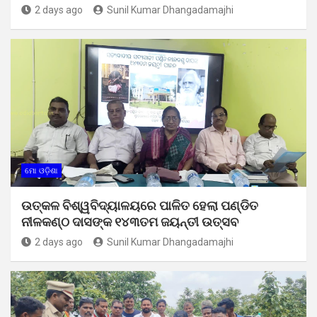
2 days ago
Sunil Kumar Dhangadamajhi
ମୋ ଓଡ଼ିଶା
ଉତ୍କଳ ବିଶ୍ୱବିଦ୍ୟାଳୟରେ ପାଳିତ ହେଲା ପଣ୍ଡିତ
ନୀଳକଣ୍ଠ ଦାସଙ୍କ ୧୪୩ତମ ଜୟନ୍ତୀ ଉତ୍ସବ
2 days ago
Sunil Kumar Dhangadamajhi