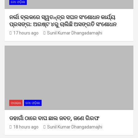
ମୋ ଓଡ଼ିଶା
ନର୍ଲା ବ୍ଲକରେ ସ୍ୱତନ୍ତ୍ର ସଘନ ସଂଶୋଧନ କାର୍ଯ୍ୟ
ପ୍ରସଙ୍ଗ: ଅଗଷ୍ଟ ୪ରୁ ଚାଲିଛି ଅସଙ୍ଗତି ସଂଶୋଧନ
17 hours ago
Sunil Kumar Dhangadamajhi
ଅପରାଧ
ମୋ ଓଡ଼ିଶା
ଡହାଗାଁ ଠାରେ ବାଘ ଛାଲ ଜବତ, ଜଣେ ଗିରଫ
18 hours ago
Sunil Kumar Dhangadamajhi