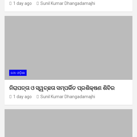
1 day ago
Sunil Kumar Dhangadamajhi
ମୋ ଓଡ଼ିଶା
ନିରାପତ୍ତା ଓ ସ୍ୱଚ୍ଛତା ସମ୍ପର୍କିତ ପ୍ରଶିକ୍ଷଣ ଶିବିର
1 day ago
Sunil Kumar Dhangadamajhi