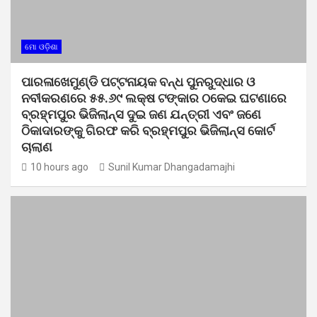
ମୋ ଓଡ଼ିଶା
ପାରଳାଖେମୁଣ୍ଡି ପଟ୍ଟନାୟକ ବନ୍ଧ ପୁନରୁଦ୍ଧାର ଓ
ନବୀକରଣରେ ୫୫.୬୯ ଲକ୍ଷ ଟଙ୍କାର ଠକେଇ ଘଟଣାରେ
ବ୍ରହ୍ମପୁର ଭିଜିଲାନ୍ସ ଦୁଇ ଜଣ ଯନ୍ତ୍ରୀ ଏବଂ ଜଣେ
ଠିକାଦାରଙ୍କୁ ଗିରଫ କରି ବ୍ରହ୍ମପୁର ଭିଜିଲାନ୍ସ କୋର୍ଟ
ଚାଲାଣ
10 hours ago
Sunil Kumar Dhangadamajhi