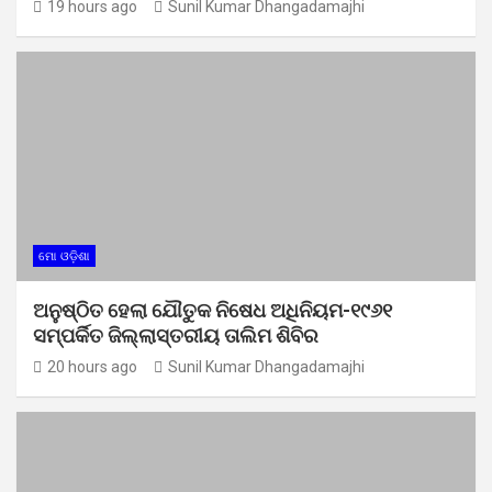
19 hours ago
Sunil Kumar Dhangadamajhi
ମୋ ଓଡ଼ିଶା
ଅନୁଷ୍ଠିତ ହେଲା ଯୌତୁକ ନିଷେଧ ଅଧିନିୟମ-୧୯୬୧
ସମ୍ପର୍କିତ ଜିଲ୍ଲାସ୍ତରୀୟ ତାଲିମ ଶିବିର
20 hours ago
Sunil Kumar Dhangadamajhi