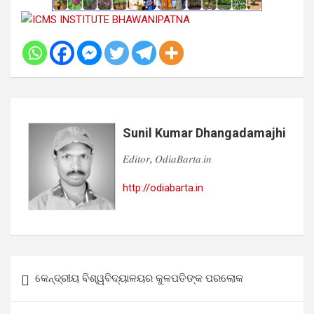
Sunil Kumar Dhangadamajhi
𝐸𝑑𝑖𝑡𝑜𝑟, 𝑂𝑑𝑖𝑎𝐵𝑎𝑟𝑡𝑎.𝑖𝑛
http://odiabarta.in
Post
କେନ୍ଦ୍ରୀୟ ବିଶ୍ୱବିଦ୍ୟାଳୟର କୁଳପତିଙ୍କ ପରଲୋକ
navigation