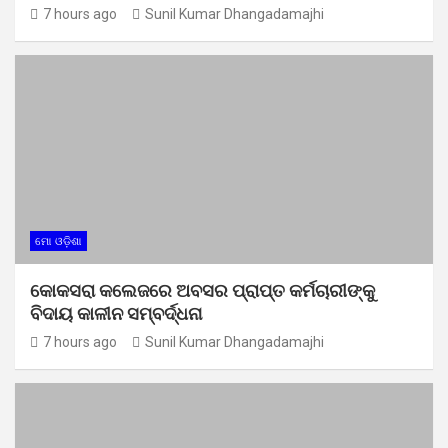
7 hours ago
Sunil Kumar Dhangadamajhi
ମୋ ଓଡ଼ିଶା
କୋକସରା କଲେଜରେ ଅବସର ପ୍ରାପ୍ତ କର୍ମଚାରୀଙ୍କୁ
ବିଦାୟ କାଳୀନ ସମ୍ବର୍ଦ୍ଧନା
7 hours ago
Sunil Kumar Dhangadamajhi