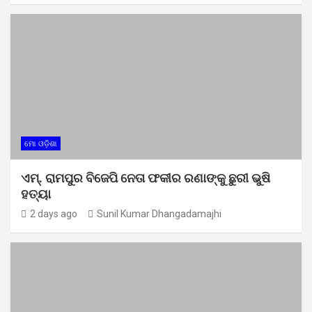
ମୋ ଓଡ଼ିଶା
ଏମ୍. ରାମପୁର ବିଜେପି ନେତା ଫକୀର ରଣାଙ୍କୁ ଛୁରୀ ଭୁଷି
ହତ୍ୟା
2 days ago
Sunil Kumar Dhangadamajhi