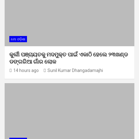
ମୋ ଓଡ଼ିଶା
କୁର୍ଲୀ ପଞ୍ଚାୟତକୁ ମଦମୁକ୍ତ ପାଇଁ ଏକାଠି ହେଲେ ୨୩ଖଣ୍ଡ
ଡଙ୍ଗରିଆ ଗାଁର ଲୋକ
14 hours ago
Sunil Kumar Dhangadamajhi