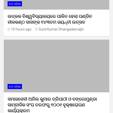
ମୋ ଓଡ଼ିଶା
ଉତ୍କଳ ବିଶ୍ୱବିଦ୍ୟାଳୟରେ ପାଳିତ ହେଲା ପଣ୍ଡିତ
ନୀଳକଣ୍ଠ ଦାସଙ୍କ ୧୪୩ତମ ଜୟନ୍ତୀ ଉତ୍ସବ
10 hours ago
Sunil Kumar Dhangadamajhi
ମୋ ଓଡ଼ିଶା
ସମାଜସେବୀ ଅନିଲ କୁମାର ତ୍ରିପାଠୀ ଓ ବଙ୍ଗୋମୁଣ୍ଡା
ସାମ୍ବାଦିକ ସଂଘ ତରଫରୁ ୧୦୦୧ ବୃକ୍ଷରୋପଣ
କାର୍ଯ୍ୟକ୍ରମ