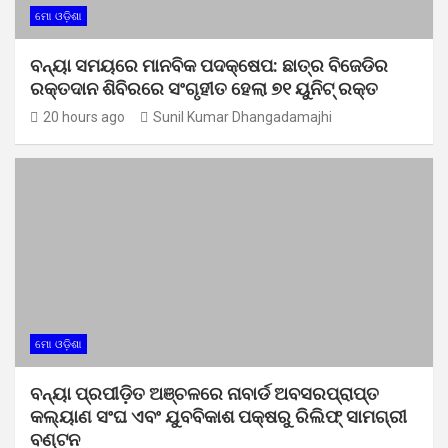
ମୋ ଓଡ଼ିଶା
ବନ୍ୟା ସମୟରେ ମାନବିକ ପଦକ୍ଷେପ: ଛାତ୍ର ବିଜେଡିର
ରକ୍ତଦାନ ଶିବିରରେ ସଂଗୃହୀତ ହେଲା ୭୧ ୟୁନିଟ୍ ରକ୍ତ
20 hours ago
Sunil Kumar Dhangadamajhi
ମୋ ଓଡ଼ିଶା
ବନ୍ୟା ପ୍ରପୀଡ଼ିତ ଅଞ୍ଚଳରେ ନାବାର୍ଡ ଅବସରପ୍ରାପ୍ତ
କଲ୍ୟାଣ ସଂଘ ଏବଂ ଯୁବବିକାଶ ପକ୍ଷରୁ ରିଲିଫ୍ ସାମଗ୍ରୀ
ବଣ୍ଟନ