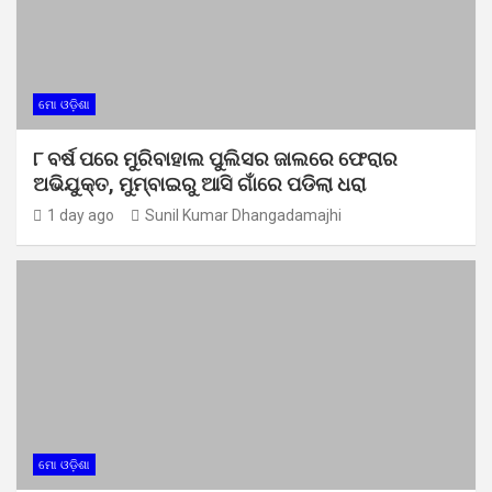
ମୋ ଓଡ଼ିଶା
୮ ବର୍ଷ ପରେ ମୁରିବାହାଲ ପୁଲିସର ଜାଲରେ ଫେରାର
ଅଭିଯୁକ୍ତ, ମୁମ୍ବାଇରୁ ଆସି ଗାଁରେ ପଡିଲା ଧରା
1 day ago
Sunil Kumar Dhangadamajhi
ମୋ ଓଡ଼ିଶା