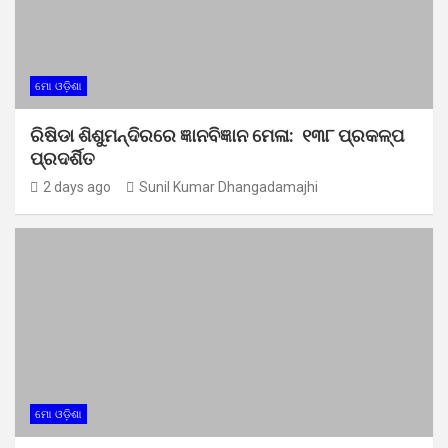
ମୋ ଓଡ଼ିଶା
ରିଷିଡା ଶିଶୁମନ୍ଦିରରେ ଜ୍ଞାନବିଜ୍ଞାନ ମେଳା: ୧୩୮ ପ୍ରକଳ୍ପ
ପ୍ରଦର୍ଶିତ
2 days ago
Sunil Kumar Dhangadamajhi
ମୋ ଓଡ଼ିଶା