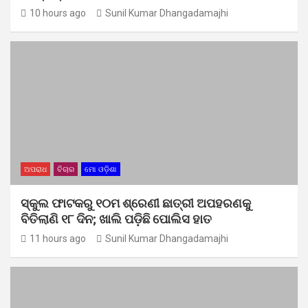
10 hours ago
Sunil Kumar Dhangadamajhi
ଅପରାଧ
ବିଚାର
ମୋ ଓଡ଼ିଶା
ସ୍କୁଲ ଫାଟକରୁ ୧୦ମ ଶ୍ରେଣୀ ଛାତ୍ରୀ ଅପହରଣକୁ
ବିତିଲାଣି ୧୮ ଦିନ; ଖାଲି ପଡ଼ିଛି ପୋଲିସ ହାତ
11 hours ago
Sunil Kumar Dhangadamajhi