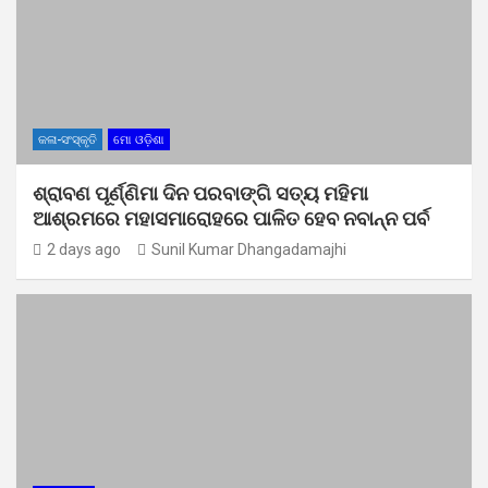
କଳା-ସଂସ୍କୃତି
ମୋ ଓଡ଼ିଶା
ଶ୍ରାବଣ ପୂର୍ଣ୍ଣିମା ଦିନ ପରବାଙ୍ଗି ସତ୍ୟ ମହିମା
ଆଶ୍ରମରେ ମହାସମାରୋହରେ ପାଳିତ ହେବ ନବାନ୍ନ ପର୍ବ
2 days ago
Sunil Kumar Dhangadamajhi