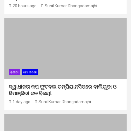
20 hours ago
Sunil Kumar Dhangadamajhi
କ୍ରୀଡ଼ା
ମୋ ଓଡ଼ିଶା
ସ୍ୱାଧୀନତା କପ ଫୁଟବଲ ଚମ୍ପିୟାନସିପରେ ବାଲିଗୁଡା ଓ
ସିପାଞ୍ଜିରୀ ଦଳ ବିଜୟୀ
1 day ago
Sunil Kumar Dhangadamajhi