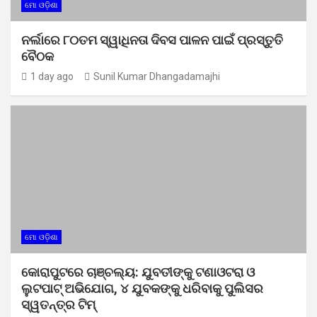
ମୋ ଓଡ଼ିଶା
ନର୍ଲାରେ ୮୦ତମ ସ୍ୱାଧିନତା ଦିବସ ପାଳନ ପାଇଁ ପ୍ରସ୍ତୁତି
ବୈଠକ
1 day ago
Sunil Kumar Dhangadamajhi
ମୋ ଓଡ଼ିଶା
କୋରାପୁଟରେ ଚାଞ୍ଚଲ୍ୟ: ଯୁବତୀଙ୍କୁ ଟଣାଓଟରା ଓ
ଲୁଟପାଟ୍ ଅଭିଯୋଗ, ୪ ଯୁବକଙ୍କୁ ଧରିବାକୁ ପୁଲିସର
ସ୍ୱତନ୍ତ୍ର ଟିମ୍