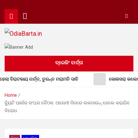
Skip
to
content
OdiaBarta.in
24x7News&Views
ବ୍ରେକିଂ ବାର୍ତ୍ତା
 ଗର୍ତ୍ତ, ତୁରନ୍ତ ମରାମତି ଦାବି
କୋକସରା କଲେଜରେ ଅବସର ପ୍ରାପ୍
Home
ବ୍ୟିୁଟି ପାର୍ଲର ସଂଘର ବୈଠକ: ଆଗାମୀ ଦିନରେ ଲକଡାଉନ୍ ହେଲେ କରାଯିବ
ବିରୋଧ