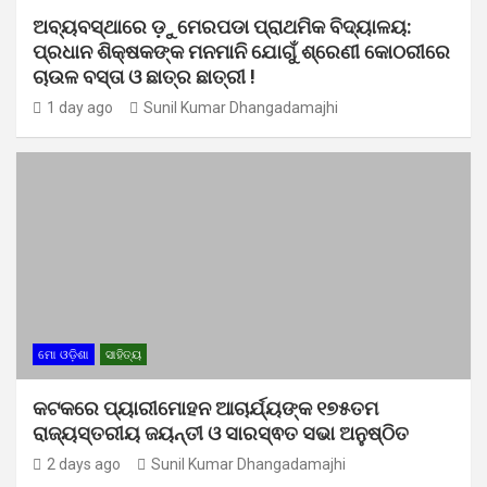
ଅବ୍ୟବସ୍ଥାରେ ଡ଼ୁମେରପଡା ପ୍ରାଥମିକ ବିଦ୍ୟାଳୟ:
ପ୍ରଧାନ ଶିକ୍ଷକଙ୍କ ମନମାନି ଯୋଗୁଁ ଶ୍ରେଣୀ କୋଠରୀରେ
ଚାଉଳ ବସ୍ତା ଓ ଛାତ୍ର ଛାତ୍ରୀ !
1 day ago
Sunil Kumar Dhangadamajhi
ମୋ ଓଡ଼ିଶା
ସାହିତ୍ୟ
କଟକରେ ପ୍ୟାରୀମୋହନ ଆଚାର୍ଯ୍ୟଙ୍କ ୧୭୫ତମ
ରାଜ୍ୟସ୍ତରୀୟ ଜୟନ୍ତୀ ଓ ସାରସ୍ଵତ ସଭା ଅନୁଷ୍ଠିତ
2 days ago
Sunil Kumar Dhangadamajhi