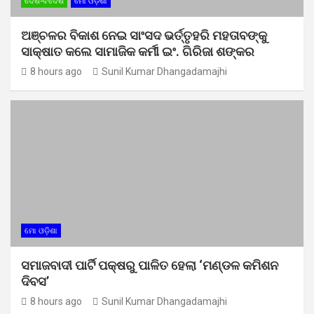
ଦେଶ-ବିଦେଶ
ମୋ ଓଡ଼ିଶା
ଅଞ୍ଚଳର ବିକାଶ ନେଇ ସାଂସଦ ଭର୍ତ୍ତୃହରି ମହତାବଙ୍କୁ
ସାକ୍ଷାତ କଲେ ସାମାଜିକ କର୍ମୀ ଇଂ. ଗିରିଜା ଶଙ୍କର
8 hours ago
Sunil Kumar Dhangadamajhi
ମୋ ଓଡ଼ିଶା
ସମାଜବାଦୀ ପାର୍ଟି ପକ୍ଷରୁ ପାଳିତ ହେଲା ‘ମଣ୍ଡଳ କମିଶନ
ଦିବସ’
8 hours ago
Sunil Kumar Dhangadamajhi