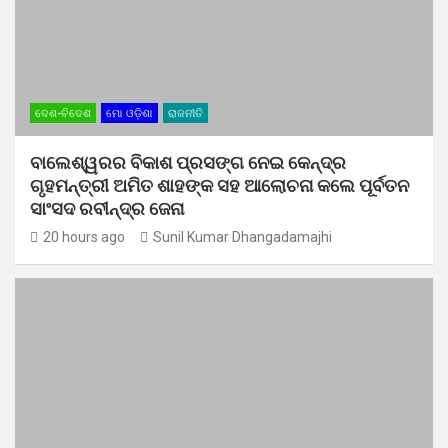
ଦେଶ-ବିଦେଶ
ମୋ ଓଡ଼ିଶା
ରାଜନୀତି
ବାଲେଶ୍ୱରର ବିକାଶ ପ୍ରସଙ୍ଗ ନେଇ କେନ୍ଦ୍ର
ଗୃହମନ୍ତ୍ରୀ ଅମିତ ଶାହଙ୍କ ସହ ଆଲୋଚନା କଲେ ପୂର୍ବତନ
ସାଂସଦ ରବୀନ୍ଦ୍ର ଜେନା
20 hours ago
Sunil Kumar Dhangadamajhi