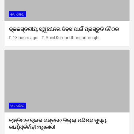
ମୋ ଓଡ଼ିଶା
ବ୍ଳକସ୍ତରୀୟ ସ୍ୱାଧୀନତା ଦିବସ ପାଇଁ ପ୍ରସ୍ତୁତି ବୈଠକ
18 hours ago
Sunil Kumar Dhangadamajhi
ମୋ ଓଡ଼ିଶା
ଲାଞ୍ଜିଗଡ଼ ବ୍ଲକ ଗସ୍ତରେ ଜିଲ୍ଲା ପରିଷଦ ମୁଖ୍ୟ
କାର୍ଯ୍ୟନିର୍ବାହୀ ଅଧିକାରୀ