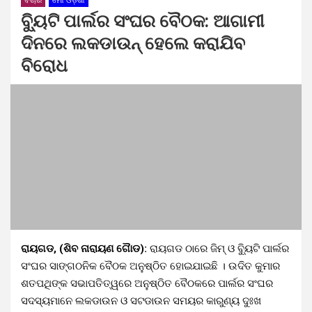
ବିଚାର
ମୋ ଓଡ଼ିଶା
ବ୍ୟିୁଟି ପାର୍ଲର ସଂଘର ବୈଠକ: ଆଗାମୀ
ଦିନରେ ଲକଡାଉନ୍ ହେଲେ କରାଯିବ
ବିରୋଧ
ରାୟଗଡ, (ଶିବ ନାରାୟଣ ଗୈାଡ):
ରାୟଗଡ ଠାରେ ଜିମ୍ ଓ ବ୍ୟିୁଟି ପାର୍ଲର
ସଂଘର ସାଙ୍ଗଠନିକ ବୈଠକ ଅନୁଷ୍ଠିତ ହୋଇଯାଇଛି । ଉଦିତ କୁମାର
ଶତପଥିଙ୍କ ସଭାପତିତ୍ୱରେ ଅନୁଷ୍ଠିତ ବୈଠକରେ ପାର୍ଲର ସଂଘର
ସଦସ୍ୟମାନେ ଲକଡାଉନ ଓ ସଟଡାଉନ ସମୟର କାରୁଣ୍ୟ ଦୁଃଖ