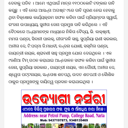
ଦେବାକୁ ପଡିବ । ଆମେ ଏଥିପାଇଁ ମାତ୍ର ୧୧୦୦କୋଟି ଟଙ୍କାର ଦାବି
କରୁଛୁ । ଏହି ନେଇ ଆସନ୍ତା ଅଗଷ୍ଟ ୯ରେ ଦାବି ପୂରଣ ନେଇ ହେବାକୁ
ଥିବା ବିକ୍ଷୋଭ କାର୍ଯ୍ୟକ୍ରମ ସଫଳ କରିବା ପାଇଁ ପ୍ରିୟମ୍ବଦା ସ୍ୱାଇଁ,
ରଂଜନା ଉପାଧ୍ୟୟ, ସୁନୀତା ଜେନା ପ୍ରମୁଖ ଦାବି କରିଥିଲେ । ଏହି
ବୈଠକରେ ଅନ୍ୟମାନଙ୍କ ମଧ୍ୟରେ ନିକିତା ବୈଦ୍ୟ, ଭି. ଲକ୍ଷ୍ମୀ,
ମମତା ପଣ୍ଡା, ସିବାନୀ ପାଲକ୍‌, ଗୀତାଂଜଳି ସାହୁ, ସୁପ୍ରିୟା ରାଣୀ ସରକାର,
ଅନୀତା ଦେ, ଟି.ପଦ୍ମା ଜି.ମାଧବୀ, ବନ୍ଦନା ଯୋଶୀ, ସସ୍ମିତା ପଣ୍ଡା,
ଗାୟତ୍ରୀ ନାୟକ, ଶ୍ରାବଣୀ ସାହୁ ପ୍ରମୁଖ ଯୋଗ ଦେଇଥିଲେ । ଏକ
୯ଜଣିଆ ଟିମ୍ ଗଠନ କରାଯାଇ ଆନ୍ଦୋଳନ ସଫଳ କରିବା ପାଇଁ ସୁନୀତା
ଜେନା, ସୁପ୍ରିୟା ସରକାର , ଗାୟତ୍ରୀ ନାୟକ, ଏନ.ଗୈାରୀ, ଅନୀତା ଦେ,
ଶ୍ୱେତା ପଟ୍ଟନାୟକ, ସନ୍ତୋଷ ଶତପଥି, ଉଦତ ଶତପଥୀ ଓ କୈାଶିକ
ଠାକୁର ପ୍ରମୁଖଙ୍କୁ ଦାୟିତ୍ୱ ପ୍ରଦାନ କରାଯାଇଥିଲା ।