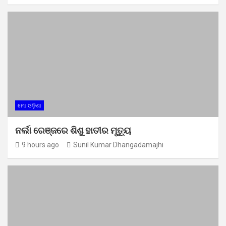
ମୋ ଓଡ଼ିଶା
ନର୍ଲା ରେଞ୍ଜରେ ଶିଶୁ ହାତୀର ମୃତ୍ୟୁ
9 hours ago
Sunil Kumar Dhangadamajhi