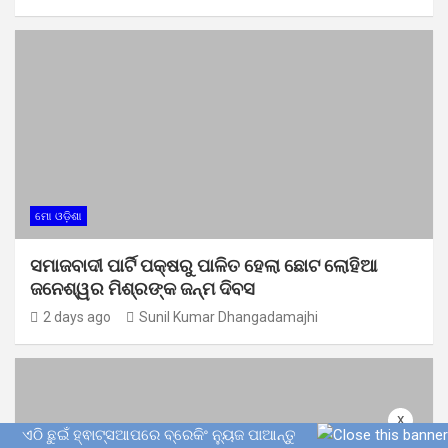
ମୋ ଓଡ଼ିଶା
ସମାଜବାଦୀ ପାର୍ଟି ପକ୍ଷରୁ ପାଳିତ ହେଲା ଛୋଟ ଲୋହିଆ
ଜନେଶ୍ୱର ମିଶ୍ରଙ୍କ ଜନ୍ମ ଦିବସ
2 days ago
Sunil Kumar Dhangadamajhi
x
ଏଠି ଛୁଇଁ ହ୍ଵାଟ୍ସଆପରେ ବ୍ରେକିଂ ନ୍ୟୁଜ ପାଆନ୍ତୁ