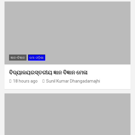
ଜ୍ଞାନ-ବିଜ୍ଞାନ
ମୋ ଓଡ଼ିଶା
ବିଦ୍ୟାଳୟରସ୍ତରୀୟ ଜ୍ଞାନ ବିଜ୍ଞାନ ମେଳା
18 hours ago
Sunil Kumar Dhangadamajhi