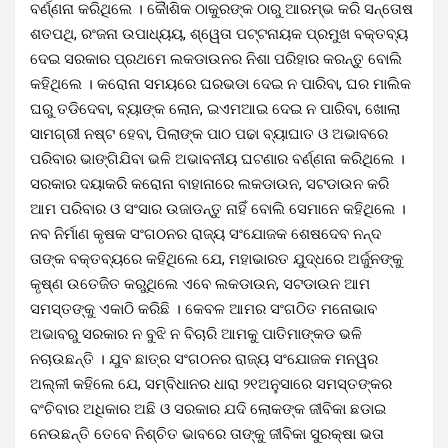
ବର୍ଣ୍ଣନା କରିଥିଲେ । କୈାଶିକ ଠାକୁରଙ୍କ ଠାରୁ ଆରମ୍ଭ କରି ସନ୍ତୋଷ
ଶତପଥି, ରଂଜନା ଉପାଧ୍ୟୟ, ଶ୍ୱେତା ପଟ୍ଟନାୟକ ପ୍ରମୁଖ ବକ୍ତବ୍ୟ
ଦେଇ ସରକାର ପ୍ରଥମେ ଲକଡାଉନର ନିଶା ପରିହାର କରନ୍ତୁ ବୋଲି
କହିଥିଲେ । କରୋନା ସମୟରେ ଘରଭଡା ଦେଇ ନ ପାରିବା, ଘର ମାଲିକ
ଘରୁ ତଡିଦେବା, ବ୍ୟାଙ୍କ ଲୋନ, ଇଏମଆଇ ଦେଇ ନ ପାରିବା, ଖୋଲା
ସାମଗ୍ରୀ ନଷ୍ଟ ହେବା, ପିଲାଙ୍କ ପାଠ ପଢା ବ୍ୟାଘାତ ଓ ଅଭାବରେ
ପରିବାର ଭାଙ୍ଗିଯିବା ଭଳି ଅଭାବନୀୟ ଘଟଣାର ବର୍ଣ୍ଣନା କରିଥିଲେ ।
ସରକାର ଦୟାକରି କରୋନା ବାହାନାରେ ଲକଡାଉନ, ସଟଡାଉନ କରି
ଆମ ପରିବାର ଓ ସଂସାର ଉଜାଡନ୍ତୁ ନାହିଁ ବୋଲି ସେମାନେ କହିଥିଲେ ।
ନବ ନିର୍ମାଣ କୃଷକ ସଂଗଠନର ରାଜ୍ୟ ସଂଯୋଜକ ଶେଷଦେବ ନନ୍ଦ
ତାଙ୍କ ବକ୍ତବ୍ୟରେ କହିଥିଲେ ଯେ, ମହାଭାରତ ଯୁଦ୍ଧରେ ଅର୍ଜୁନଙ୍କୁ
କୃଷ୍ଣ ଉତେଜିତ କରୁଥିଲେ ଏବେ ଲକଡାଉନ, ସଟଡାଉନ ଆମ
ସମସ୍ତଙ୍କୁ ଏକାଠି କରିଛି । କେବଳ ଆମର ସଂଗଠିତ ମନୋଭାବ
ଅଭାବରୁ ସରକାର ନ ବୁଝି ନ ବିଚାରି ଆମକୁ ପାତିମାଙ୍କଡ ଭଳି
ନଚାଉଛନ୍ତି । ଯୁବ ଛାତ୍ର ସଂଗଠନର ରାଜ୍ୟ ସଂଯୋଜକ ମନୱର
ଅଲ୍ଳୀ କହିଲେ ଯେ, ସମ୍ବିଧାନର ଧାରା ୨୧ଅନୁସାରେ ସମସ୍ତଙ୍କର
ବଂଚିବାର ଅଧିକାର ଅଛି ଓ ସରକାର ଯଦି ଲୋକଙ୍କ ଜୀବିକା ଛଡାଇ
ନେଉଛନ୍ତି ତେବେ ନିଶ୍ଚିତ ଭାବରେ ତାଙ୍କୁ ଜୀବିକା ସୁରକ୍ଷା ଭତା