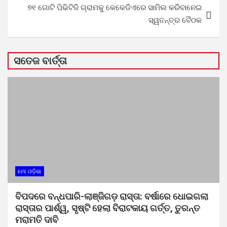
୭୧ ଗୋଟି ପିଭିଟିଜି ଗ୍ରାମକୁ କେକେଡିଏରେ ସାମିଲ କରିବାନେଇ
ସ୍ୱତନ୍ତ୍ର ବୈଠକ
ସତେଜ ବାର୍ତ୍ତା
ମୋ ଓଡ଼ିଶା
ବିପଦରେ ବନ୍ଧପାରି-ଲାଞ୍ଜିଗଡ଼ ରାସ୍ତା: ବର୍ଷାରେ ଧୋଇଗଲା
ରାସ୍ତାର ପାର୍ଶ୍ୱ, ସୃଷ୍ଟି ହେଲା ବିରାଟକାୟ ଗର୍ତ୍ତ, ତୁରନ୍ତ
ମରାମତି ଦାବି