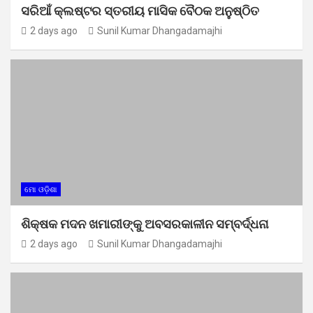
ସରିଆଁ କ୍ଲଷ୍ଟର ସ୍ତରୀୟ ମାସିକ ବୈଠକ ଅନୁଷ୍ଠିତ
2 days ago
Sunil Kumar Dhangadamajhi
ମୋ ଓଡ଼ିଶା
ଶିକ୍ଷକ ମଦନ ଖମାରୀଙ୍କୁ ଅବସରକାଳୀନ ସମ୍ବର୍ଦ୍ଧନା
2 days ago
Sunil Kumar Dhangadamajhi