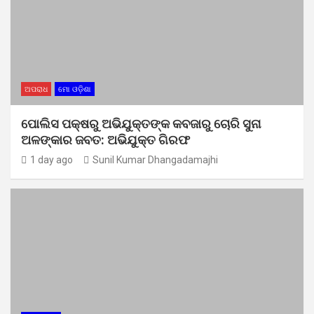
ଅପରାଧ
ମୋ ଓଡ଼ିଶା
ପୋଲିସ ପକ୍ଷରୁ ଅଭିଯୁକ୍ତଙ୍କ କବଜାରୁ ଚୋରି ସୁନା
ଅଳଙ୍କାର ଜବତ: ଅଭିଯୁକ୍ତ ଗିରଫ
1 day ago
Sunil Kumar Dhangadamajhi