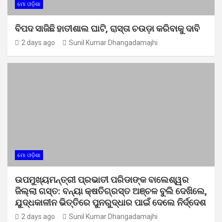
ମୋ ଓଡ଼ିଶା
ବିପଦ ସାଜିଛି ହାତୀଶାଲ ଘାଟି, ରାସ୍ତା ଚଉଡ଼ା କରିବାକୁ ଦାବି
2 days ago
Sunil Kumar Dhangadamajhi
ମୋ ଓଡ଼ିଶା
ଉପମୁଖ୍ୟମନ୍ତ୍ରୀ ପ୍ରଭାତୀ ପରିଡାଙ୍କ ବାଲେଶ୍ୱର
ଜିଲ୍ଲା ଗସ୍ତ: ବନ୍ୟା କ୍ଷତିଗ୍ରସ୍ତ ଅଞ୍ଚଳ ବୁଲି ଦେଖିଲେ,
ଯୁଦ୍ଧକାଳୀନ ଭିତ୍ତିରେ ପୁନରୁଦ୍ଧାର ପାଇଁ ଦେଲେ ନିର୍ଦ୍ଦେଶ
2 days ago
Sunil Kumar Dhangadamajhi