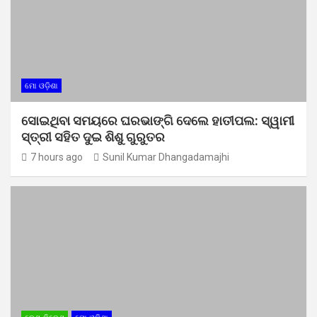
ମୋ ଓଡ଼ିଶା
ସୋଇଥିବା ସମୟରେ ଘରଭାଙ୍ଗି ଦେଲେ ହାତୀପଲ: ସ୍ୱାମୀ
ସ୍ତ୍ରୀ ସହିତ ଦୁଇ ଶିଶୁ ଗୁରୁତର
7 hours ago
Sunil Kumar Dhangadamajhi