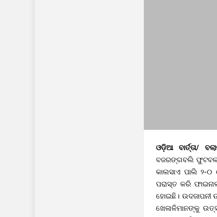
ଓଡ଼ିଆ ବାର୍ତ୍ତା/ ବଲା
ବଜରଙ୍ଗବଲି ଫୁଟବଲ ଟ
କାଲସାଏ ପାଲି ୨-୦ 
ପରାସ୍ତ କରି ଫାଇନା
ହୋଇଛି। ଉଦଜାପନୀ ଉତ
ଖେଳାଳିମାନଙ୍କୁ ଉତ୍