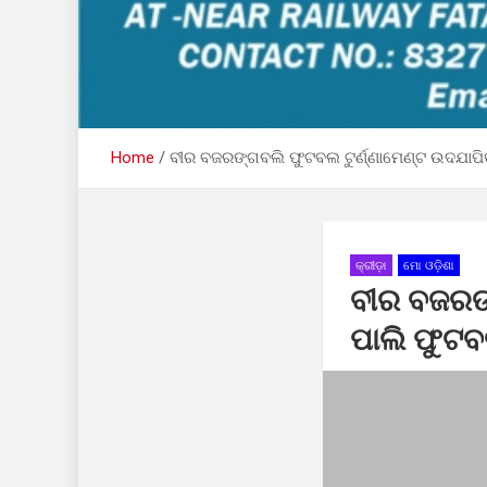
Home
ବୀର ବଜରଙ୍ଗବଲି ଫୁଟବଲ ଟୁର୍ଣ୍ଣାମେଣ୍ଟ ଉଦଯାପି
କ୍ରୀଡ଼ା
ମୋ ଓଡ଼ିଶା
ବୀର ବଜରଙ୍
ପାଲି ଫୁଟବ