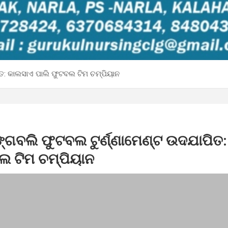
ତ: କାଲସାଏ ପାଲି ଫୁଟବଲ ଟିମ ଚମ୍ପିୟାନ
ଗବଲି ଫୁଟବଲ ଟୁର୍ଣ୍ଣାମେଣ୍ଟ ଉଦଯାପିତ
ଲ ଟିମ ଚମ୍ପିୟାନ