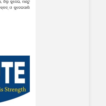
 ନିଲୁ କୁଦେଇ, ମଣ୍ଟୁ
କ୍ଳବ୍ ଓ କୁଦେଇପାଲି