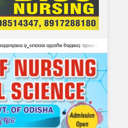
ପ୍ରାଥମିକ ବିଦ୍ୟାଳୟ: ପ୍ରଧାନ ଶିକ୍ଷକଙ୍କ ମନମାନି ଯୋଗୁଁ ଶ୍ରେଣୀ କୋଠରୀରେ