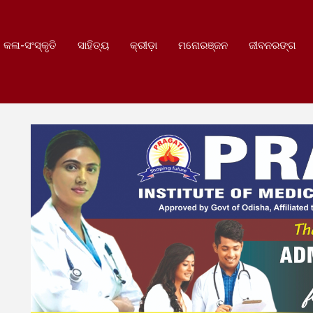
କଳା-ସଂସ୍କୃତି
ସାହିତ୍ୟ
କ୍ରୀଡ଼ା
ମନୋରଞ୍ଜନ
ଜୀବନରଙ୍ଗ