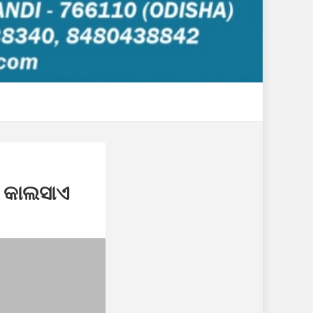
: କାଲସାଏ