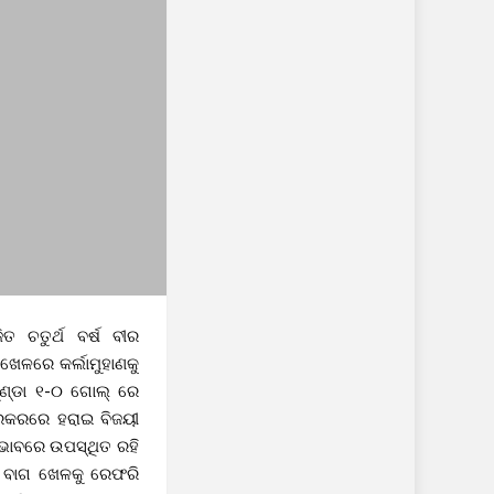
ଚତୁର୍ଥ ବର୍ଷ ବୀର
ଖେଳରେ କର୍ଲାମୁହାଣକୁ
ୁଣ୍ଡା ୧-୦ ଗୋଲ୍ ରେ
ରେକରରେ ହରାଇ ବିଜୟୀ
 ଭାବରେ ଉପସ୍ଥିତ ରହି
ବନ ବାଗ ଖେଳକୁ ରେଫରି