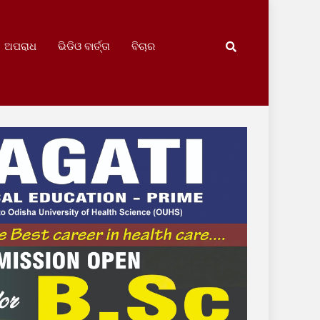
ଅପରାଧ
ଭିଡିଓ ବାର୍ତ୍ତା
ବିଚାର