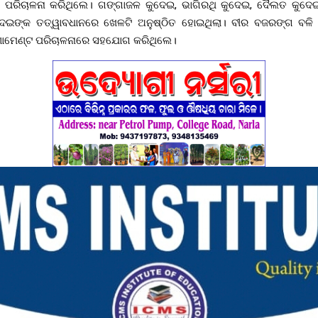
୍ଟ ପରିଚାଳନା କରିଥିଲେ। ଗଙ୍ଗାଜଳ କୁଦେଇ, ଭାଗିରଥି କୁଦେଇ, ଦୈଲତ କୁଦେଇ,
 କୁଦେଇଙ୍କ ତତ୍ୱାବଧାନରେ ଖେଳଟି ଅନୁଷ୍ଠିତ ହୋଇଥିଲା। ବୀର ବଜରଙ୍ଗ ବଳି 
ର୍ଣ୍ଣାମେଣ୍ଟ ପରିଚାଳନାରେ ସହଯୋଗ କରିଥିଲେ।