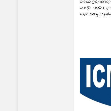
ଭାବରେ ଟୁର୍ଣ୍ଣାମେଣ
ବଗର୍ତ୍ତି, ପ୍ରଦିପ
ଗ୍ରାମବାସୀ ବୃନ୍ଦ ଟୁ