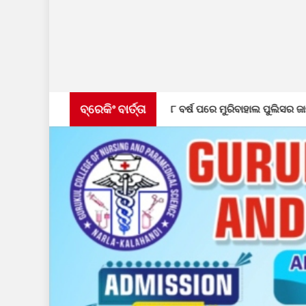
ବ୍ରେକିଂ ବାର୍ତ୍ତା
ିର
୮ ବର୍ଷ ପରେ ମୁରିବାହାଲ ପୁଲିସର ଜାଲରେ ଫେରାର ଅଭିଯୁକ୍ତ,