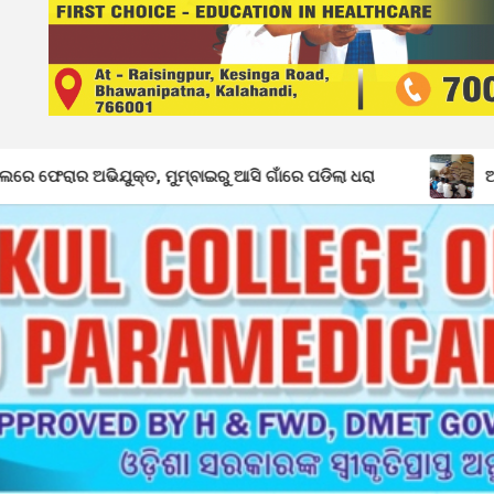
 ମୁମ୍ବାଇରୁ ଆସି ଗାଁରେ ପଡିଲା ଧରା
ଅବ୍ୟବସ୍ଥାରେ ଡ଼ୁମେରପଡା 