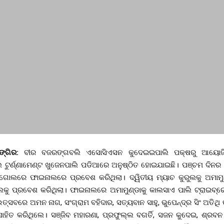
ଙ୍ଗିର:
ବୀର ବଜରଙ୍ଗବଲି ଏସୋସିଏସନ କୁଦେଇଇପାଲି ପକ୍ଷରୁ ଆୟୋଜିତ 
ୁର୍ଣ୍ଣାମେଣ୍ଟ ଖୁଜେନପାଲି ପଡିଆରେ ଅନୁଷ୍ଠିତ ହୋଇଯାଇଛି। ପଞ୍ଚମ ଦିନର 
ଗୋଲରେ ଫାଇନାଲରେ ପ୍ରବେଶ କରିଥିଲା। ଦ୍ୱିତୀୟ ମ୍ୟାଚ କୁରୁଲକୁ ଅମାମ
ଲକୁ ପ୍ରବେଶ କରିଥିଲା। ଫାଇନାଲରେ ଅମାମୁଣ୍ଡାକୁ କାଲସାଏ ପାଲି ଟ୍ରାଇବ୍
୍ସବରେ ଅମନ ନାଗ, ସଂଗ୍ରାମ ବହିଦାର, ସତ୍ୟବାନ ସାହୁ, ଭୁପେନ୍ଦ୍ର ସିଂ ଅତିଥି
ସାହିତ କରିଥିଲେ। ସଞ୍ଜିବ ମହାରଣା, ପ୍ରଫୁଲ୍ଲ ବଗର୍ତି, ସଜନ କୁଦେଇ, ଶ୍ର