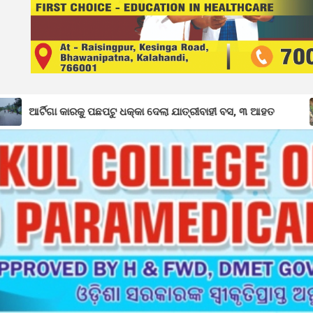
ରକୁ ପଛପଟୁ ଧକ୍କା ଦେଲା ଯାତ୍ରୀବାହୀ ବସ, ୩ ଆହତ
ବିପଦରେ ବନ୍