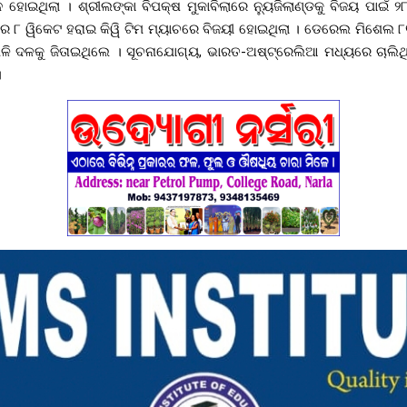
ିୟନ ହୋଇଥିଲା ।
ଶ୍ରୀଲଙ୍କା ବିପକ୍ଷ ମୁକାବିଲାରେ ନ୍ୟୁଜିଲାଣ୍ଡକୁ ବିଜୟ ପାଇ
ରେ ୮ ୱିକେଟ ହରାଇ କିୱି ଟିମ ମ୍ୟାଚରେ ବିଜୟୀ ହୋଇଥିଲା । ଡେରେଲ ମିଶେଲ 
ି ଦଳକୁ ଜିତାଇଥିଲେ । ସୂଚନାଯୋଗ୍ୟ, ଭାରତ-ଅଷ୍ଟ୍ରେଲିଆ ମଧ୍ୟରେ ଚାଲିଥିବ
।