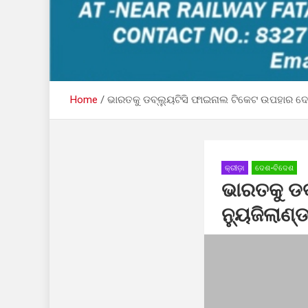
Home
ଭାରତକୁ ଡବ୍ଲ୍ୟୁଟିସି ଫାଇନାଲ ଟିକେଟ ଉପହାର ଦେଲ
କ୍ରୀଡ଼ା
ଦେଶ-ବିଦେଶ
ଭାରତକୁ ଡବ
ନ୍ୟୁଜିଲାଣ୍