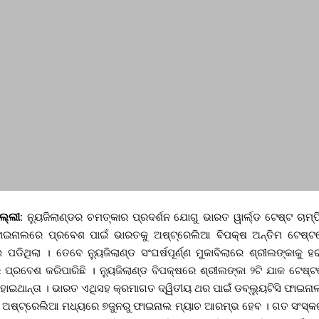
ିଲ୍ଲୀ:
ନ୍ୟୁଜିଲାଣ୍ଡର ଚମତ୍କାର ପ୍ରଦର୍ଶନ ଯୋଗୁ ଭାରତ ୱାର୍ଲ୍ଡ ଟେଷ୍ଟ ଚା
ଫାଇନାଲରେ ପ୍ରବେଶ ପାଇଁ ଭାରତକୁ ଅଷ୍ଟ୍ରେଲିଆ ବିପକ୍ଷ ଅନ୍ତିମ ଟେଷ୍
ପଡିଥିଲା । ତେବେ ନ୍ୟୁଜିଲାଣ୍ଡ ସଂଘର୍ଷପୂର୍ଣ୍ଣ ମୁକାବିଲାରେ ଶ୍ରୀଲଙ୍କାକ
ରବେଶ କରିପାରିଛି । ନ୍ୟୁଜିଲାଣ୍ଡ ବିପକ୍ଷରେ ଶ୍ରୀଲଙ୍କା ୨ଟି ଯାକ ଟେଷ୍
ୋଇଥାନ୍ତା । ଭାରତ ଏଥିସହ କ୍ରମାଗତ ଦ୍ୱିତୀୟ ଥର ପାଇଁ ଡବ୍ଲ୍ୟୁଟିସି ଫାଇନା
ଅଷ୍ଟ୍ରେଲିଆ ମଧ୍ୟରେ ୭ଜୁନରୁ ଫାଇନାଲ ମ୍ୟାଚ ଆରମ୍ଭ ହେବ । ଗତ ସଂସ୍