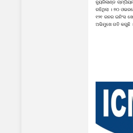
ନ୍ୟୁଜିଲାଣ୍ଡ ଚାମ୍ପ
ରହିଥିଲା । ୭୦ ଓଭର
୧୨୧ ରନର ଇନିଂସ ଖେଳ
ଅଭିମୁଖେ ଗତି କରୁଛି 