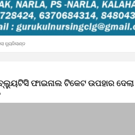
ା ନ୍ୟୁଜିଲାଣ୍ଡ
୍ଲ୍ୟୁଟିସି ଫାଇନାଲ ଟିକେଟ ଉପହାର ଦେଲା
ଡ