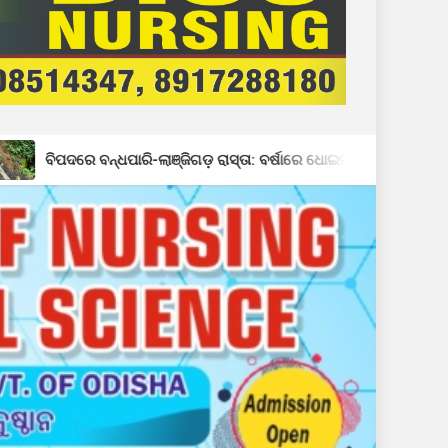
ଧପାରି-ଲାଞ୍ଜିଗଡ଼ ରାସ୍ତା: ବର୍ଷାରେ ଧୋଇଗଲା ରାସ୍ତାର ପାର୍ଶ୍ୱ, ସୃଷ୍ଟି ହେଲା ବିରା