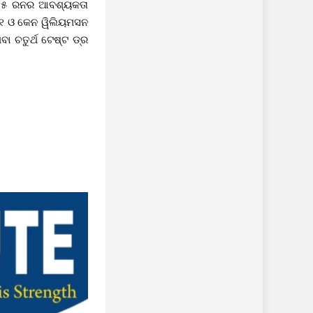
ଁ ୨୮୫ ରନର ଆବଶ୍ୟକତା
୮୧ ଓ କେନ ୱିଲିୟମସନ
ା ଚତୁର୍ଥ ଟେଷ୍ଟ ଡ୍ର