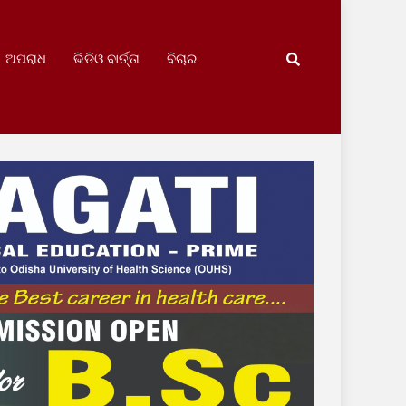
ଅପରାଧ
ଭିଡିଓ ବାର୍ତ୍ତା
ବିଚାର