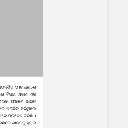
ମ୍ପିୟନଶିପ ଫାଇନାଲରେ
ଟରେ ବିଜୟ ହାସଲ ଏକ
ୁ ହରାଇବା ଫଳରେ ଭାରତ
ଟରେ ପରାଜିତ କରିଥିଲେ
ଲରେ ପ୍ରବେଶ କରିଛି ।
କରଣରେ ଭାରତକୁ ହରାଇ