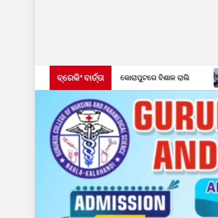
ବ୍ରେକିଂ ବାର୍ତ୍ତା
ରେ ଦେଶପ୍ରେମ: ୧୦ରେ କୋରାପୁଟରେ ବିଶାଳ ରାଲି
ଆର୍ଟିଗା କା