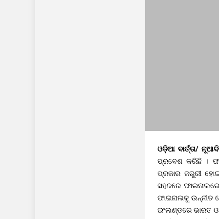
ଓଡ଼ିଆ ବାର୍ତ୍ତା/ ନୂଆଦ
ପ୍ରବେଶ କରିଛି । 
ପ୍ରକାର ଜରୁରୀ ହୋଇ 
ସହଜରେ ଫାଇନାଲରେ ପ୍
ଫାଇନାଲକୁ ଉନ୍ନୀତ ହ
ଇଂଲଣ୍ଡରେ ଭାରତ ଓ 