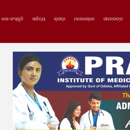
କଳା-ସଂସ୍କୃତି
ସାହିତ୍ୟ
କ୍ରୀଡ଼ା
ମନୋରଞ୍ଜନ
ଜୀବନରଙ୍ଗ