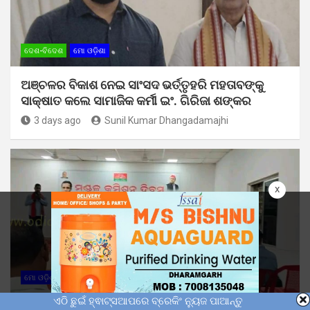
ଦେଶ-ବିଦେଶ
ମୋ ଓଡ଼ିଶା
ଅଞ୍ଚଳର ବିକାଶ ନେଇ ସାଂସଦ ଭର୍ତ୍ତୃହରି ମହତାବଙ୍କୁ
ସାକ୍ଷାତ କଲେ ସାମାଜିକ କର୍ମୀ ଇଂ. ଗିରିଜା ଶଙ୍କର
3 days ago
Sunil Kumar Dhangadamajhi
x
ମୋ ଓଡ଼ିଶା
ଏଠି ଛୁଇଁ ହ୍ଵାଟ୍ସଆପରେ ବ୍ରେକିଂ ନ୍ୟୁଜ ପାଆନ୍ତୁ