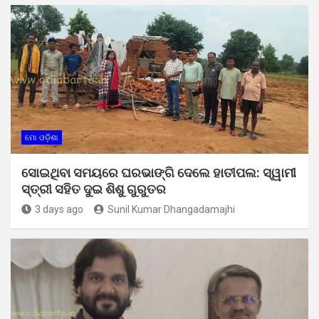
ମୋ ଓଡ଼ିଶା
ସୋଇଥିବା ସମୟରେ ଘରଭାଙ୍ଗି ଦେଲେ ହାତୀପଲ: ସ୍ୱାମୀ
ସ୍ତ୍ରୀ ସହିତ ଦୁଇ ଶିଶୁ ଗୁରୁତର
3 days ago
Sunil Kumar Dhangadamajhi