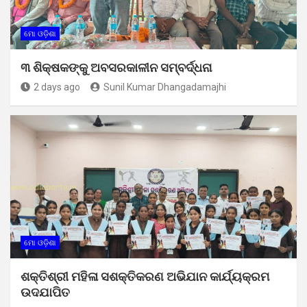
ମୋ ଓଡ଼ିଶା
୩ ଶିକ୍ଷକଙ୍କୁ ଅବସରକାଳୀନ ସମ୍ବର୍ଦ୍ଧନା
2 days ago
Sunil Kumar Dhangadamajhi
ମୋ ଓଡ଼ିଶା
ଶକ୍ତିଶ୍ରୀ ମହିଳା ସଶକ୍ତିକରଣ ଅଭିଯାନ କାର୍ଯ୍ୟକ୍ରମ
ଉଦଯାପିତ