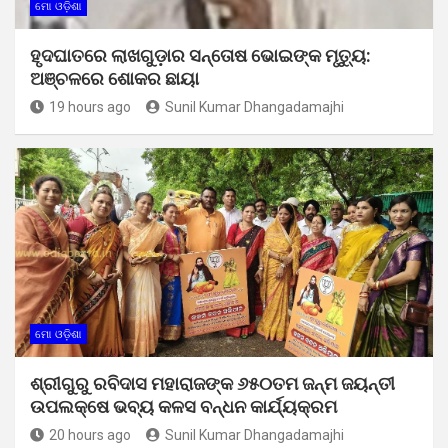
ମୋ ଓଡ଼ିଶା
ହୃଦଘାତରେ ଲାଖଗୁଡ଼ାର ସନ୍ତୋଷ ଭୋଇଙ୍କ ମୃତ୍ୟୁ:
ଅଞ୍ଚଳରେ ଶୋକର ଛାୟା
19 hours ago
Sunil Kumar Dhangadamajhi
ମୋ ଓଡ଼ିଶା
ଶ୍ରୀଗୁରୁ ରବିଦାସ ମହାରାଜଙ୍କ ୬୫୦ତମ ଜନ୍ମ ଜୟନ୍ତୀ
ଉପଲକ୍ଷେ ଭବ୍ୟ କଳସ ବନ୍ଧନ କାର୍ଯ୍ୟକ୍ରମ
20 hours ago
Sunil Kumar Dhangadamajhi