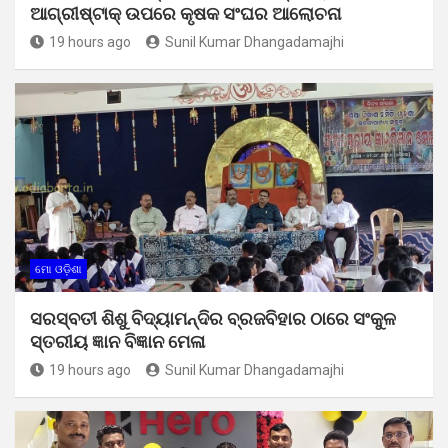
ଆଗ୍ରୀଷ୍ଟାକ୍ ଉପରେ କୃଷକ ସଂଘର ଆଲୋଚନା
19 hours ago
Sunil Kumar Dhangadamajhi
ମୋ ଓଡ଼ିଶା
ସରସ୍ବତୀ ଶିଶୁ ବିଦ୍ୟାମନ୍ଦିର ବ୍ରଜବିହାର ଠାରେ ସଂକୁଳ
ସ୍ତରୀୟ ଜ୍ଞାନ ବିଜ୍ଞାନ ମେଳା
19 hours ago
Sunil Kumar Dhangadamajhi