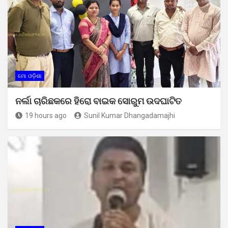
ମୋ ଓଡ଼ିଶା
ନର୍ଲା ଚାରିଛକରେ ହିରୋ ବାଇକ ସୋରୁମ ଉଦଘାଟିତ
19 hours ago
Sunil Kumar Dhangadamajhi