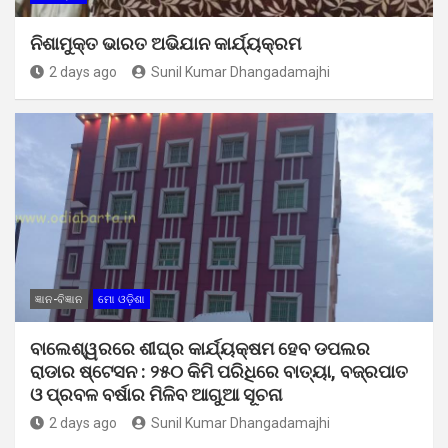
ନିଶାମୁକ୍ତ ଭାରତ ଅଭିଯାନ କାର୍ଯ୍ୟକ୍ରମ
2 days ago
Sunil Kumar Dhangadamajhi
ଜ୍ଞାନ-ବିଜ୍ଞାନ
ମୋ ଓଡ଼ିଶା
ବାଲେଶ୍ୱରରେ ଶୀଘ୍ର କାର୍ଯ୍ୟକ୍ଷମ ହେବ ଡପଲର
ରାଡାର ଷ୍ଟେସନ : ୨୫୦ କିମି ପରିଧିରେ ବାତ୍ୟା, ବଜ୍ରପାତ
ଓ ପ୍ରବଳ ବର୍ଷାର ମିଳିବ ଆଗୁଆ ସୂଚନା
2 days ago
Sunil Kumar Dhangadamajhi