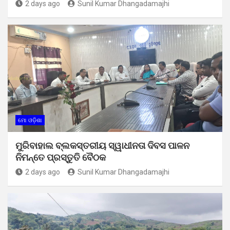
2 days ago
Sunil Kumar Dhangadamajhi
ମୋ ଓଡ଼ିଶା
ମୁରିବାହାଲ ବ୍ଲକସ୍ତରୀୟ ସ୍ୱାଧୀନତା ଦିବସ ପାଳନ
ନିମନ୍ତେ ପ୍ରସ୍ତୁତି ବୈଠକ
2 days ago
Sunil Kumar Dhangadamajhi