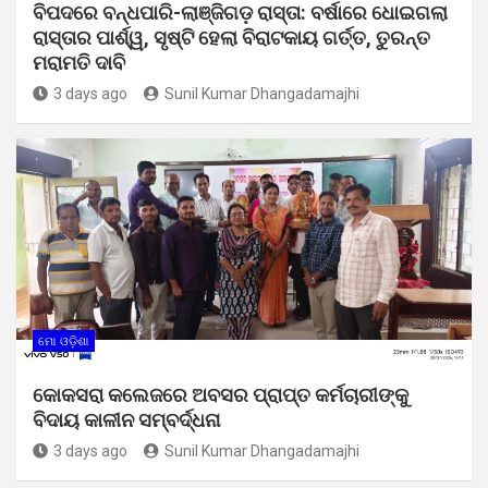
ବିପଦରେ ବନ୍ଧପାରି-ଲାଞ୍ଜିଗଡ଼ ରାସ୍ତା: ବର୍ଷାରେ ଧୋଇଗଲା
ରାସ୍ତାର ପାର୍ଶ୍ୱ, ସୃଷ୍ଟି ହେଲା ବିରାଟକାୟ ଗର୍ତ୍ତ, ତୁରନ୍ତ
ମରାମତି ଦାବି
3 days ago
Sunil Kumar Dhangadamajhi
ମୋ ଓଡ଼ିଶା
କୋକସରା କଲେଜରେ ଅବସର ପ୍ରାପ୍ତ କର୍ମଚାରୀଙ୍କୁ
ବିଦାୟ କାଳୀନ ସମ୍ବର୍ଦ୍ଧନା
3 days ago
Sunil Kumar Dhangadamajhi