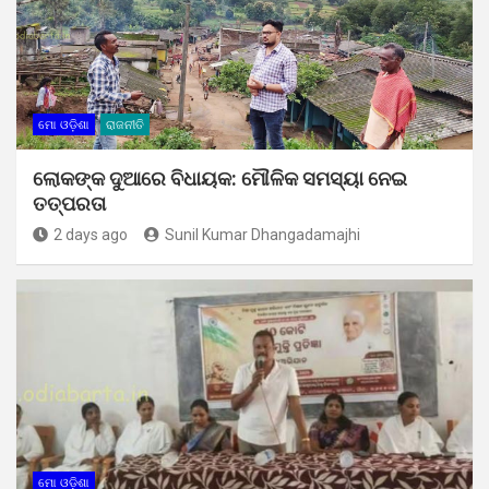
ମୋ ଓଡ଼ିଶା
ରାଜନୀତି
ଲୋକଙ୍କ ଦୁଆରେ ବିଧାୟକ: ମୌଳିକ ସମସ୍ୟା ନେଇ
ତତ୍ପରତା
2 days ago
Sunil Kumar Dhangadamajhi
ମୋ ଓଡ଼ିଶା