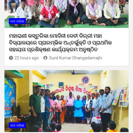
ମୋ ଓଡ଼ିଶା
ମହାରାଣୀ କସ୍ତୁରିକା ମୋଦିନୀ ଦେବୀ ଡିଗ୍ରୀ ମହା
ବିଦ୍ୟାଳୟରେ ପ୍ରାରମ୍ଭିକ ଅନ୍ତର୍ଭୁକ୍ତି ଓ ପ୍ରାଥମିକ
ସହାୟତା ପ୍ରଶିକ୍ଷଣ କାର୍ଯ୍ୟକ୍ରମ ଅନୁଷ୍ଠିତ
22 hours ago
Sunil Kumar Dhangadamajhi
ମୋ ଓଡ଼ିଶା