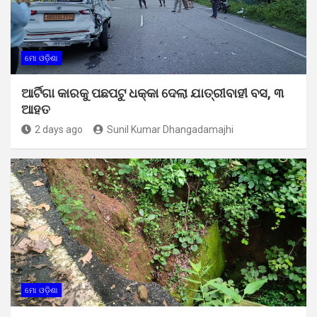
ମୋ ଓଡ଼ିଶା
ଆର୍ଟିଗା କାରକୁ ପଛପଟୁ ଧକ୍କା ଦେଲା ଯାତ୍ରୀବାହୀ ବସ, ୩
ଆହତ
2 days ago
Sunil Kumar Dhangadamajhi
ମୋ ଓଡ଼ିଶା