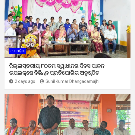
ମୋ ଓଡ଼ିଶା
ଜିଲ୍ଲାସ୍ତରୀୟ ୮୦ତମ ସ୍ୱାଧୀନତା ଦିବସ ପାଳନ
ଉପଲକ୍ଷେ ବିଭିନ୍ନ ପ୍ରତିଯୋଗିତା ଅନୁଷ୍ଠିତ
2 days ago
Sunil Kumar Dhangadamajhi