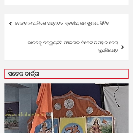
Post
ରେଙ୍ଗାଲପାଲିରେ ପଞ୍ଚାୟତ ସ୍ତରୀୟ ଜନ ଶୁଣାଣୀ ଶିବିର
navigation
ଭାରତକୁ ଡବ୍ଲ୍ୟୁଟିସି ଫାଇନାଲ ଟିକେଟ ଉପହାର ଦେଲା
ନ୍ୟୁଜିଲାଣ୍ଡ
ସତେଜ ବାର୍ତ୍ତା