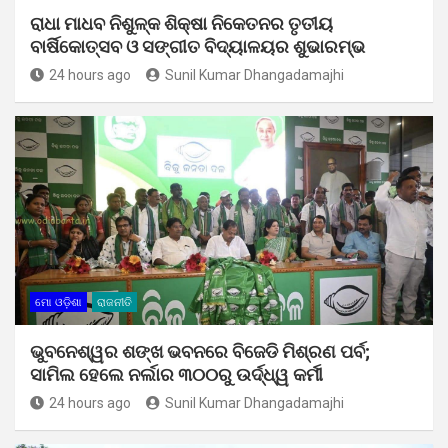
ରାଧା ମାଧବ ନିଶୁଳ୍କ ଶିକ୍ଷା ନିକେତନର ତୃତୀୟ
ବାର୍ଷିକୋତ୍ସବ ଓ ସଙ୍ଗୀତ ବିଦ୍ୟାଳୟର ଶୁଭାରମ୍ଭ
24 hours ago
Sunil Kumar Dhangadamajhi
ମୋ ଓଡ଼ିଶା
ରାଜନୀତି
ଭୁବନେଶ୍ୱର ଶଙ୍ଖ ଭବନରେ ବିଜେଡି ମିଶ୍ରଣ ପର୍ବ;
ସାମିଲ ହେଲେ ନର୍ଲାର ୩୦୦ରୁ ଉର୍ଦ୍ଧ୍ୱ କର୍ମୀ
24 hours ago
Sunil Kumar Dhangadamajhi