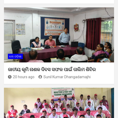
ମୋ ଓଡ଼ିଶା
ଜାତୀୟ କୃମି ନାଶକ ଦିବସ ସଫଳ ପାଇଁ ତାଲିମ ଶିବିର
20 hours ago
Sunil Kumar Dhangadamajhi