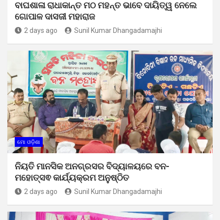
ବାଘଶାଳା ରାଧାକାନ୍ତ ମଠ ମହନ୍ତ ଭାବେ ଦାୟିତ୍ୱ ନେଲେ
ଗୋପାଳ ଦାସଜୀ ମହାରାଜ
2 days ago
Sunil Kumar Dhangadamajhi
ମୋ ଓଡ଼ିଶା
ନିୟତି ମାନସିକ ଅନଗ୍ରସର ବିଦ୍ୟାଳୟରେ ବନ-
ମହୋତ୍ସଵ କାର୍ଯ୍ୟକ୍ରମ ଅନୁଷ୍ଠିତ
2 days ago
Sunil Kumar Dhangadamajhi