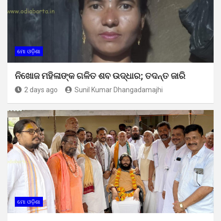
ମୋ ଓଡ଼ିଶା
ନିଖୋଜ ମହିଳାଙ୍କ ଗଳିତ ଶବ ଉଦ୍ଧାର; ତଦନ୍ତ ଜାରି
2 days ago
Sunil Kumar Dhangadamajhi
ମୋ ଓଡ଼ିଶା