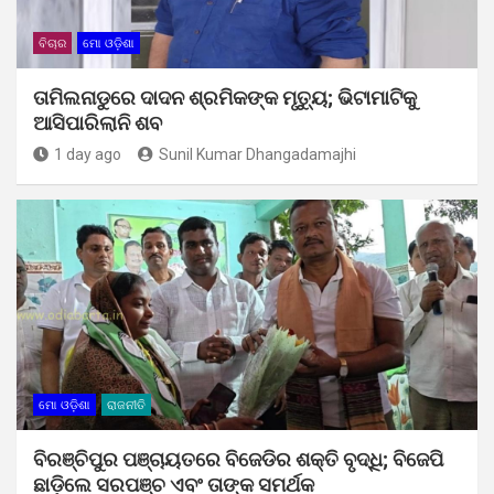
ବିଚାର
ମୋ ଓଡ଼ିଶା
ତାମିଲନାଡୁରେ ଦାଦନ ଶ୍ରମିକଙ୍କ ମୃତ୍ୟୁ; ଭିଟାମାଟିକୁ
ଆସିପାରିଲାନି ଶବ
1 day ago
Sunil Kumar Dhangadamajhi
ମୋ ଓଡ଼ିଶା
ରାଜନୀତି
ବିରଞ୍ଚିପୁର ପଞ୍ଚାୟତରେ ବିଜେଡିର ଶକ୍ତି ବୃଦ୍ଧି; ବିଜେପି
ଛାଡ଼ିଲେ ସରପଞ୍ଚ ଏବଂ ତାଙ୍କ ସମର୍ଥକ