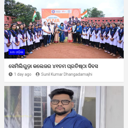
ମୋ ଓଡ଼ିଶା
ସେମିଲିଗୁଡ଼ା କଲେଜର ୪୧ତମ ପ୍ରତିଷ୍ଠା ଦିବସ
1 day ago
Sunil Kumar Dhangadamajhi