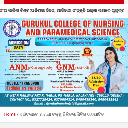
ିବାସୀ ସଂସ୍କୃତି ରକ୍ଷା ଉପରେ ଗୁରୁତ୍ବ
ବିକାଶ ଉଚ୍ଚ ଶିକ୍ଷାନୁ
Home
ସଇଁତଲାରେ ମାଗଣା ଚକ୍ଷୁ ଚିକିତ୍ସା ଶିବିର ଉଦଘାଟିତ