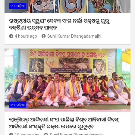
ମୋ ଓଡ଼ିଶା
ରାଷ୍ଟ୍ରୀୟ ସ୍ୱୟଂ ସେବକ ସଂଘ ନର୍ଲା ପକ୍ଷରୁ ଗୁରୁ
ଦକ୍ଷିଣା ଉତ୍ସବ ପାଳନ
4 hours ago
Sunil Kumar Dhangadamajhi
ମୋ ଓଡ଼ିଶା
ଲାଞ୍ଜିଗଡ଼ ଆଦିବାସୀ ସଂଘ ପାଳିଲା ବିଶ୍ବ ଆଦିବାସୀ ଦିବସ;
ଆଦିବାସୀ ସଂସ୍କୃତି ରକ୍ଷା ଉପରେ ଗୁରୁତ୍ବ
19 hours ago
Sunil Kumar Dhangadamajhi