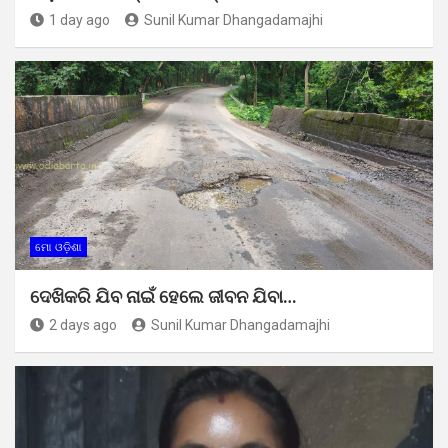
1 day ago
Sunil Kumar Dhangadamajhi
ମୋ ଓଡ଼ିଶା
ଦେଖିକରି ଯିବ ନାଇଁ ହେଲେ ଜୀବନ ଯିବା…
2 days ago
Sunil Kumar Dhangadamajhi