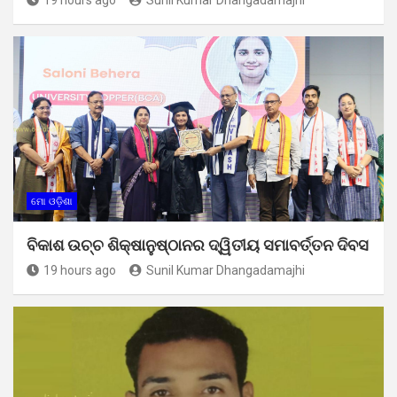
ମୋ ଓଡ଼ିଶା
ବିକାଶ ଉଚ୍ଚ ଶିକ୍ଷାନୁଷ୍ଠାନର ଦ୍ୱିତୀୟ ସମାବର୍ତ୍ତନ ଦିବସ
19 hours ago
Sunil Kumar Dhangadamajhi