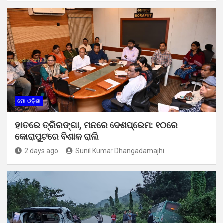
ମୋ ଓଡ଼ିଶା
ହାତରେ ତ୍ରିରଙ୍ଗା, ମନରେ ଦେଶପ୍ରେମ: ୧୦ରେ
କୋରାପୁଟରେ ବିଶାଳ ରାଲି
2 days ago
Sunil Kumar Dhangadamajhi