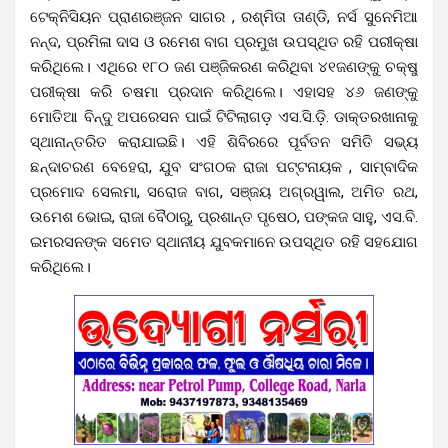
ଟେକ୍ନିସିୟନ ପ୍ରାଣରଞ୍ଜନ ସାଗର , ରଶ୍ମିତା ତାଣ୍ଡି, ନର୍ସ ସୁନେମିଆ
ନନ୍ଦ, ପ୍ରମିଳା ଦାସ ଓ ରମେଶ ବାଗ ପ୍ରମୁଖ ଉପସ୍ଥିତ ରହି ପରୀକ୍ଷା
କରିଥିଲେ। ଏଥିରେ ୧୮୦ ଜଣ ପଞ୍ଜିକରଣ କରିଥିବା ୪୧ଜଣଙ୍କୁ ଚକ୍ଷୁ
ପରୀକ୍ଷା କରି ଚଷମା ପ୍ରଦାନ କରିଥିଲେ। ଏହାସହ ୪୬ ଜଣଙ୍କୁ
ମୋତିଆ ବିନ୍ଦୁ ଅପରେସନ ପାଇଁ ଟିଟିଲାଗଡ଼ ଏସ.ସି.ଡ଼ି. ଡାକ୍ତରଖାନାକୁ
ସ୍ଥାନାନ୍ତରିତ କରାଯାଇଛି। ଏହି ଶିବିରରେ ପୂର୍ବତନ ସମିତି ସଭ୍ୟ
ଛନ୍ଦାଚରଣ ବେହେରା, ଯୁବ ସଂଗଠକ ରାଜା ପଟ୍ଟନାୟକ , ସାମ୍ବାଦିକ
ପ୍ରମୋଦ ସେଲମା, ସରୋଜ ବାଗ, ସଞ୍ଜୟ ଅଗ୍ରୱାଲ, ଅମିତ ରଥ,
ଉମେଶ ଭୋଇ, ରାଜା ବୈଠାରୁ, ପ୍ରଶାନ୍ତ ପୃଷେଠ, ପଙ୍କଜ ସାହୁ, ଏସ.ବି.
ଇମରସନଙ୍କ ସମେତ ସ୍ଥାନୀୟ ଯୁବକମାନେ ଉପସ୍ଥିତ ରହି ସହଯୋଗ
କରିଥିଲେ।