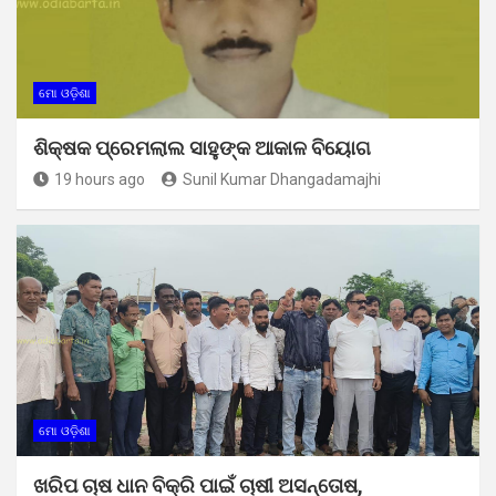
ମୋ ଓଡ଼ିଶା
ଶିକ୍ଷକ ପ୍ରେମଲାଲ ସାହୁଙ୍କ ଆକାଳ ବିୟୋଗ
19 hours ago
Sunil Kumar Dhangadamajhi
ମୋ ଓଡ଼ିଶା
ଖରିପ ଚାଷ ଧାନ ବିକ୍ରି ପାଇଁ ଚାଷୀ ଅସନ୍ତୋଷ,