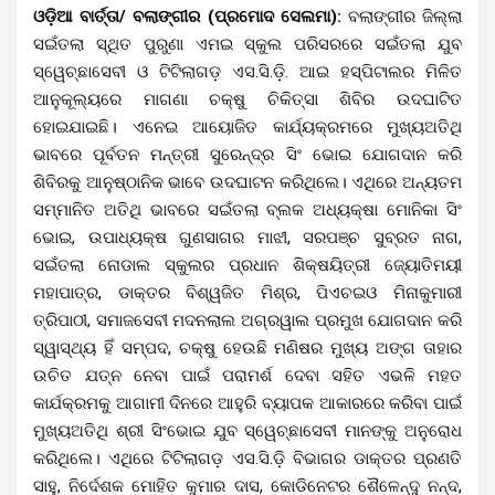
ଓଡ଼ିଆ ବାର୍ତ୍ତା/ ବଲାଙ୍ଗୀର (ପ୍ରମୋଦ ସେଲମା):
ବଲାଙ୍ଗୀର ଜିଲ୍ଲା
ସଇଁତଲା ସ୍ଥିତ ପୁରୁଣା ଏମଇ ସ୍କୁଲ ପରିସରରେ ସଇଁତଲା ଯୁବ
ସ୍ୱେଚ୍ଛାସେବୀ ଓ ଟିଟିଲାଗଡ଼ ଏସ.ସି.ଡ଼ି. ଆଇ ହସ୍ପିଟାଲର ମିଳିତ
ଆନୁକୂଲ୍ୟରେ ମାଗଣା ଚକ୍ଷୁ ଚିକିତ୍ସା ଶିବିର ଉଦଘାଟିତ
ହୋଇଯାଇଛି। ଏନେଇ ଆୟୋଜିତ କାର୍ଯ୍ୟକ୍ରମରେ ମୁଖ୍ୟଅତିଥି
ଭାବରେ ପୂର୍ବତନ ମନ୍ତ୍ରୀ ସୁରେନ୍ଦ୍ର ସିଂ ଭୋଇ ଯୋଗଦାନ କରି
ଶିବିରକୁ ଆନୁଷ୍ଠାନିକ ଭାବେ ଉଦଘାଟନ କରିଥିଲେ। ଏଥିରେ ଅନ୍ୟତମ
ସମ୍ମାନିତ ଅତିଥି ଭାବରେ ସଇଁତଲା ବ୍ଲକ ଅଧ୍ୟକ୍ଷା ମୋନିକା ସିଂ
ଭୋଇ, ଉପାଧ୍ୟକ୍ଷ ଗୁଣସାଗର ମାଝୀ, ସରପଞ୍ଚ ସୁବ୍ରତ ନାଗ,
ସଇଁତଲା ନୋଡାଲ ସ୍କୁଲର ପ୍ରଧାନ ଶିକ୍ଷୟିତ୍ରୀ ଜ୍ୟୋତିମୟୀ
ମହାପାତ୍ର, ଡାକ୍ତର ବିଶ୍ୱଜିତ ମିଶ୍ର, ପିଏଚଇଓ ମିନାକୁମାରୀ
ତ୍ରିପାଠୀ, ସମାଜସେବୀ ମଦନଲାଲ ଅଗ୍ରୱାଲ ପ୍ରମୁଖ ଯୋଗଦାନ କରି
ସ୍ୱାସ୍ଥ୍ୟ ହିଁ ସମ୍ପଦ, ଚକ୍ଷୁ ହେଉଛି ମଣିଷର ମୁଖ୍ୟ ଅଙ୍ଗ ତାହାର
ଉଚିତ ଯତ୍ନ ନେବା ପାଇଁ ପରାମର୍ଶ ଦେବା ସହିତ ଏଭଳି ମହତ
କାର୍ଯକ୍ରମକୁ ଆଗାମୀ ଦିନରେ ଆହୁରି ବ୍ୟାପକ ଆକାରରେ କରିବା ପାଇଁ
ମୁଖ୍ୟଅତିଥି ଶ୍ରୀ ସିଂଭୋଇ ଯୁବ ସ୍ୱେଚ୍ଛାସେବୀ ମାନଙ୍କୁ ଅନୁରୋଧ
କରିଥିଲେ। ଏଥିରେ ଟିଟିଲାଗଡ଼ ଏସ.ସି.ଡ଼ି ବିଭାଗର ଡାକ୍ତର ପ୍ରଣତି
ସାହୁ, ନିର୍ଦେଶକ ମୋହିତ କୁମାର ଦାସ, କୋଡିନେଟର ଶୈଳେନ୍ଦୁ ନନ୍ଦ,