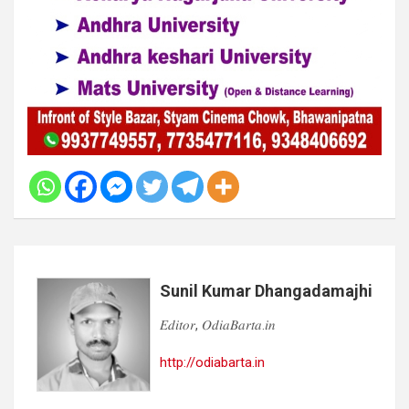
Sunil Kumar Dhangadamajhi
𝐸𝑑𝑖𝑡𝑜𝑟, 𝑂𝑑𝑖𝑎𝐵𝑎𝑟𝑡𝑎.𝑖𝑛
http://odiabarta.in