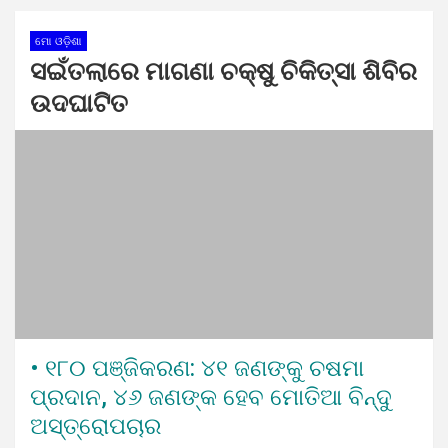
ମୋ ଓଡ଼ିଶା
ସଇଁତଲାରେ ମାଗଣା ଚକ୍ଷୁ ଚିକିତ୍ସା ଶିବିର
ଉଦଘାଟିତ
• ୧୮୦ ପଞ୍ଜିକରଣ: ୪୧ ଜଣଙ୍କୁ ଚଷମା
ପ୍ରଦାନ, ୪୬ ଜଣଙ୍କ ହେବ ମୋତିଆ ବିନ୍ଦୁ
ଅସ୍ତ୍ରୋପଚାର