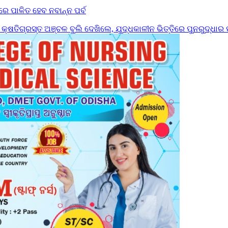
ରେ ପାଳିତ ହେବ ନବାନ୍ନ ପର୍ବ
୍ଷତିଗ୍ରସ୍ତ ଅଞ୍ଚଳ ବୁଲି ଦେଖିଲେ, ଯୁଦ୍ଧକାଳୀନ ଭିତ୍ତିରେ ପୁନରୁଦ୍ଧାର ପ