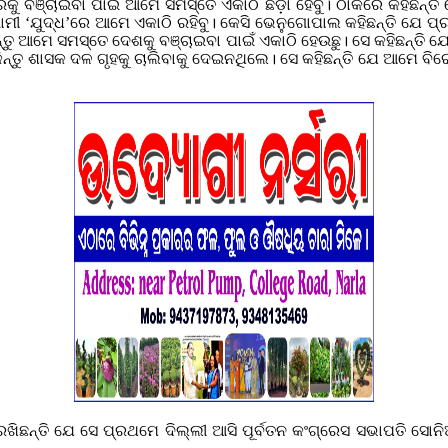
୍ରକୁ ବଞ୍ଚାଇବା ପାଇଁ ଆମେ ସମସ୍ତେ ଏକାଠି ଛିଡ଼ା ହେବୁ। ଠାକରେ କହିଛନ୍
ାମୀ ‘ଯୁଦ୍ଧ’ରେ ଆମେ ଏକାଠି ରହିବୁ।
କେସି ଭେନୁଗୋପାଲ କହିଛନ୍ତି ଯେ ପ୍
ନ୍ତୁ ଆମେ ସମସ୍ତେ ଦେଶକୁ ବଞ୍ଚାଇବା ପାଇଁ ଏକାଠି ହେଉଛୁ। ସେ କହିଛନ୍ତି
ା କିନ୍ତୁ ଶାସକ ଦଳ ଗୃହକୁ ଚାଲିବାକୁ ଦେଇନଥିଲେ। ସେ କହିଛନ୍ତି ଯେ ଆମେ ବି
ନ୍ତି ଯେ ସେ ପ୍ରଥମେ ଦିଲ୍ଲୀ ଆସି ପୂର୍ବତନ କଂଗ୍ରେସ ସଭାପତି ସୋନିଆ ଗ