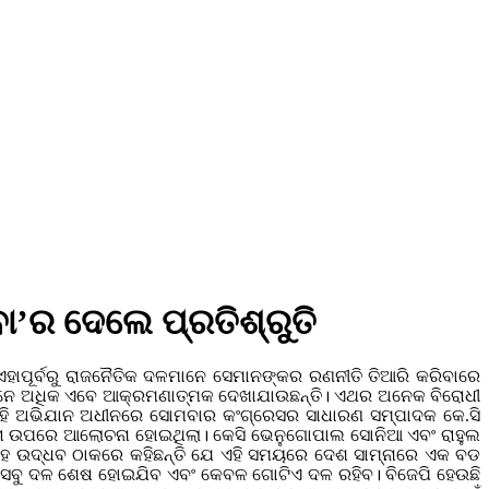
ା’ର ଦେଲେ ପ୍ରତିଶ୍ରୁତି
 ଏହାପୂର୍ବରୁ ରାଜନୈତିକ ଦଳମାନେ ସେମାନଙ୍କର ରଣନୀତି ତିଆରି କରିବାରେ
ଧୀମାନେ ଅଧିକ ଏବେ ଆକ୍ରମଣାତ୍ମକ ଦେଖାଯାଉଛନ୍ତି। ଏଥର ଅନେକ ବିରୋଧୀ
୍ତି। ଏହି ଅଭିଯାନ ଅଧୀନରେ ସୋମବାର କଂଗ୍ରେସର ସାଧାରଣ ସମ୍ପାଦକ କେ.ସି
କତା ଉପରେ ଆଲୋଚନା ହୋଇଥିଲା। କେସି ଭେନୁଗୋପାଲ ସୋନିଆ ଏବଂ ରାହୁଲ
 ଏଥିସହ ଉଦ୍ଧବ ଠାକରେ କହିଛନ୍ତି ଯେ ଏହି ସମୟରେ ଦେଶ ସାମ୍ନାରେ ଏକ ବଡ
 ଯେ ସବୁ ଦଳ ଶେଷ ହୋଇଯିବ ଏବଂ କେବଳ ଗୋଟିଏ ଦଳ ରହିବ। ବିଜେପି ହେଉଛି