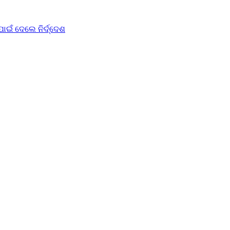
ାଇଁ ଦେଲେ ନିର୍ଦ୍ଦେଶ