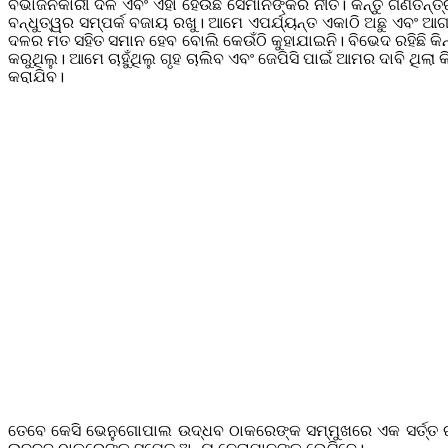
ବିଭାଜନକାରୀ ଦଳ ଏବଂ ଏହା ହେଉଛି ସେମାନଙ୍କର ନୀତି। କିନ୍ତୁ ଗଣତନ୍ତ
ବନ୍ଧୁତ୍ୱର ସମ୍ପର୍କ ବଜାୟ ରଖୁ। ଆମେ ଏପର୍ଯ୍ୟନ୍ତ ଏକାଠି ଅଛୁ ଏବଂ ଆଗ
ଦଳର ମତ ସହିତ ସମାନ ହେବ ବୋଲି କେଉଁଠି କୁହାଯାଇନି। ବିଭେଦ ରହିଛି କି
କରୁଥିଲୁ। ଆମେ ଚାହୁଁଥିଲୁ ଗୃହ ଚାଲିବ ଏବଂ ଜେପିସି ପାଇଁ ଆମର ଦାବି ଥିଲ
କରାଯିବ।
ତେବେ କେସି ଭେନୁଗୋପାଲ ଉଦ୍ଧବ ଠାକରେଙ୍କ ସମ୍ମୁଖରେ ଏକ ସର୍ତ୍ତ ରଖିଛ