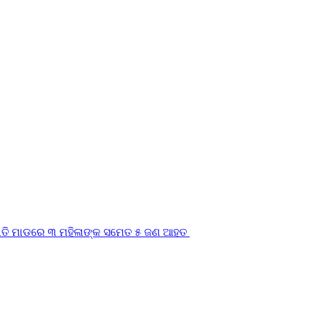
ଓ କାତି ମାଡରେ ୩ ମହିଳାଙ୍କ ସମେତ ୫ ଜଣ ଆହତ