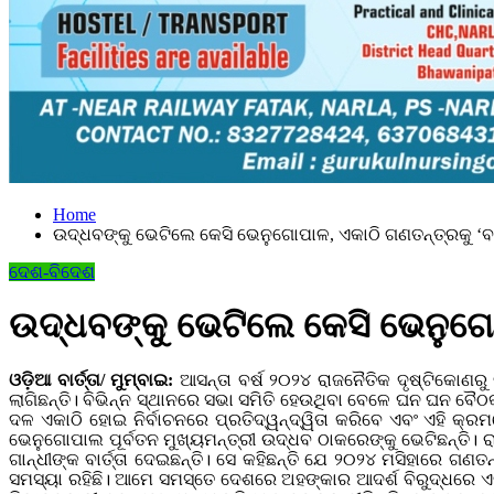
Home
ଉଦ୍ଧବଙ୍କୁ ଭେଟିଲେ କେସି ଭେନୁଗୋପାଳ, ଏକାଠି ଗଣତନ୍ତ୍ରକୁ ‘ବଞ
ଦେଶ-ବିଦେଶ
ଉଦ୍ଧବଙ୍କୁ ଭେଟିଲେ କେସି ଭେନୁଗୋପ
ଓଡ଼ିଆ ବାର୍ତ୍ତା/ ମୁମ୍ବାଇ:
ଆସନ୍ତା ବର୍ଷ ୨୦୨୪ ରାଜନୈତିକ ଦୃଷ୍ଟିକୋଣର
ଲାଗିଛନ୍ତି। ବିଭିନ୍ନ ସ୍ଥାନରେ ସଭା ସମିତି ହେଉଥିବା ବେଳେ ଘନ ଘନ 
ଦଳ ଏକାଠି ହୋଇ ନିର୍ବାଚନରେ ​​ପ୍ରତିଦ୍ୱନ୍ଦ୍ୱିତା କରିବେ ଏବଂ ଏହି କ
ଭେନୁଗୋପାଲ ପୂର୍ବତନ ମୁଖ୍ୟମନ୍ତ୍ରୀ ଉଦ୍ଧବ ଠାକରେଙ୍କୁ ଭେଟିଛନ୍ତି।
ର
ଗାନ୍ଧୀଙ୍କ ବାର୍ତ୍ତା ଦେଇଛନ୍ତି। ସେ କହିଛନ୍ତି ଯେ ୨୦୨୪ ମସିହାରେ ଗ
ସମସ୍ୟା ରହିଛି। ଆମେ ସମସ୍ତେ ଦେଶରେ ଅହଙ୍କାର ଆଦର୍ଶ ବିରୁଦ୍ଧରେ ଏ