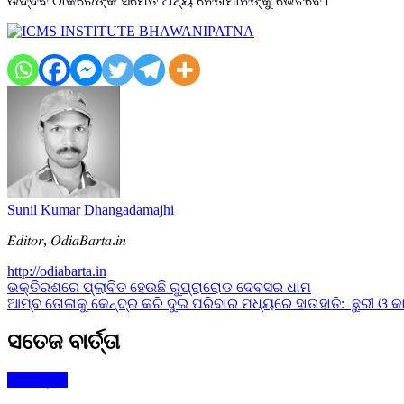
ଉଦ୍ଦବ ଠାକରେଙ୍କ ସମେତ ଅନ୍ୟ ନେତାମାନଙ୍କୁ ଭେଟିବେ।
Sunil Kumar Dhangadamajhi
𝐸𝑑𝑖𝑡𝑜𝑟, 𝑂𝑑𝑖𝑎𝐵𝑎𝑟𝑡𝑎.𝑖𝑛
http://odiabarta.in
Post
ଭକ୍ତିରଶରେ ପ୍ଲାବିତ ହେଉଛି ରୁପ୍ରାରୋଡ ଦେବସର ଧାମ
ଆମ୍ବ ତୋଳାକୁ କେନ୍ଦ୍ର କରି ଦୁଇ ପରିବାର ମଧ୍ୟରେ ହାତାହାତି: ଛୁରୀ 
navigation
ସତେଜ ବାର୍ତ୍ତା
ମୋ ଓଡ଼ିଶା