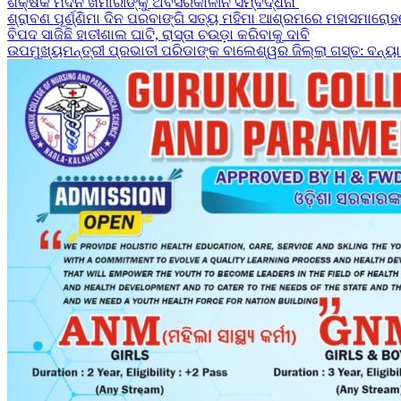
ଶିକ୍ଷକ ମଦନ ଖମାରୀଙ୍କୁ ଅବସରକାଳୀନ ସମ୍ବର୍ଦ୍ଧନା
ଶ୍ରାବଣ ପୂର୍ଣ୍ଣିମା ଦିନ ପରବାଙ୍ଗି ସତ୍ୟ ମହିମା ଆଶ୍ରମରେ ମହାସମାରୋହ
ବିପଦ ସାଜିଛି ହାତୀଶାଲ ଘାଟି, ରାସ୍ତା ଚଉଡ଼ା କରିବାକୁ ଦାବି
ଉପମୁଖ୍ୟମନ୍ତ୍ରୀ ପ୍ରଭାତୀ ପରିଡାଙ୍କ ବାଲେଶ୍ୱର ଜିଲ୍ଲା ଗସ୍ତ: ବନ୍ୟା କ