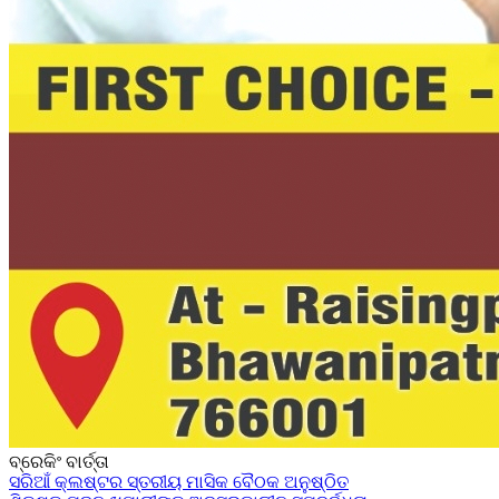
ବ୍ରେକିଂ ବାର୍ତ୍ତା
ସରିଆଁ କ୍ଲଷ୍ଟର ସ୍ତରୀୟ ମାସିକ ବୈଠକ ଅନୁଷ୍ଠିତ