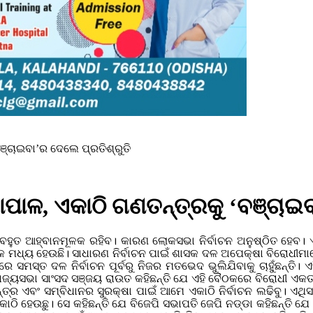
୍ଚାଇବା’ର ଦେଲେ ପ୍ରତିଶ୍ରୁତି
ାଳ, ଏକାଠି ଗଣତନ୍ତ୍ରକୁ ‘ବଞ୍ଚାଇବ
ୁ ବହୁତ ଆହ୍ବାନମୂଳକ ରହିବ। କାରଣ ଲୋକସଭା ନିର୍ବାଚନ ଅନୁଷ୍ଠିତ ହେବ।
ବୈଠକ ମଧ୍ୟ ହେଉଛି। ସାଧାରଣ ନିର୍ବାଚନ ପାଇଁ ଶାସକ ଦଳ ଅପେକ୍ଷା ବିରୋ
୍ରମରେ ସମସ୍ତ ଦଳ ନିର୍ବାଚନ ପୂର୍ବରୁ ନିଜର ମତଭେଦ ଭୁଲିଯିବାକୁ ଚାହୁଁଛନ
ାଜ୍ୟସଭା ସାଂସଦ ସଞ୍ଜୟ ରାଉତ କହିଛନ୍ତି ଯେ ଏହି ବୈଠକରେ ବିରୋଧୀ ଏ
ଣତନ୍ତ୍ର ଏବଂ ସମ୍ବିଧାନର ସୁରକ୍ଷା ପାଇଁ ଆମେ ଏକାଠି ନିର୍ବାଚନ ଲଢିବୁ।
କାଠି ହେଉଛୁ।
ସେ କହିଛନ୍ତି ଯେ ବିଜେପି ସଭାପତି ଜେପି ନଡ୍ଡା କହିଛନ୍ତି