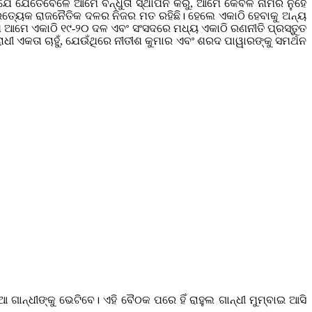
ତି ଯେ ଯେତେବେଳେ ଆମେ ବନ୍ଧୁତା ସ୍ଥାପନ କରୁ, ଆମେ କେବଳ ନାମର ନୁହେଁ
ରତ୍ୟେକ ରାଜନୈତିକ ଦଳର ନିଜର ମତ ରହିଛି। ହେଲେ ଏକାଠି ହେବାକୁ ଅନ୍ୟ
 ଯେ ଆମେ ଏକାଠି ୧୯-୨୦ ଦଳ ଏବଂ ସଂସଦରେ ମଧ୍ୟ ଏକାଠି ରଣନୀତି ପ୍ରସ୍ତୁତ
ରୋଧୀ ଏକତା ଚାହୁଁ, ଯେଉଁଥିରେ ନୀତୀଶ କୁମାର ଏବଂ ଶରଦ ପାୱାରଙ୍କୁ ସମର୍ଥନ
ାନ୍ଧୀଙ୍କୁ ଭେଟିବେ। ଏହି ବୈଠକ ପରେ ହିଁ ରାହୁଲ ଗାନ୍ଧୀ ମୁମ୍ବାଇ ଆସି