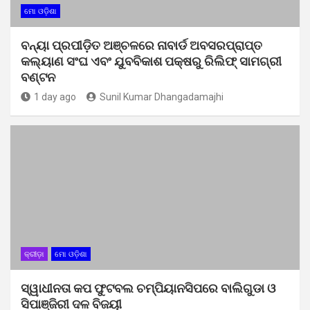
ମୋ ଓଡ଼ିଶା
ବନ୍ୟା ପ୍ରପୀଡ଼ିତ ଅଞ୍ଚଳରେ ନାବାର୍ଡ ଅବସରପ୍ରାପ୍ତ
କଲ୍ୟାଣ ସଂଘ ଏବଂ ଯୁବବିକାଶ ପକ୍ଷରୁ ରିଲିଫ୍ ସାମଗ୍ରୀ
ବଣ୍ଟନ
1 day ago
Sunil Kumar Dhangadamajhi
କ୍ରୀଡ଼ା
ମୋ ଓଡ଼ିଶା
ସ୍ୱାଧୀନତା କପ ଫୁଟବଲ ଚମ୍ପିୟାନସିପରେ ବାଲିଗୁଡା ଓ
ସିପାଞ୍ଜିରୀ ଦଳ ବିଜୟୀ