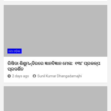
ମୋ ଓଡ଼ିଶା
ରିଷିଡା ଶିଶୁମନ୍ଦିରରେ ଜ୍ଞାନବିଜ୍ଞାନ ମେଳା: ୧୩୮ ପ୍ରକଳ୍ପ
ପ୍ରଦର୍ଶିତ
2 days ago
Sunil Kumar Dhangadamajhi