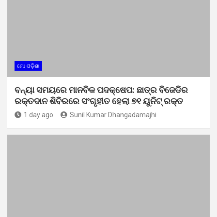
ମୋ ଓଡ଼ିଶା
ବନ୍ୟା ସମୟରେ ମାନବିକ ପଦକ୍ଷେପ: ଛାତ୍ର ବିଜେଡିର
ରକ୍ତଦାନ ଶିବିରରେ ସଂଗୃହୀତ ହେଲା ୭୧ ୟୁନିଟ୍ ରକ୍ତ
1 day ago
Sunil Kumar Dhangadamajhi