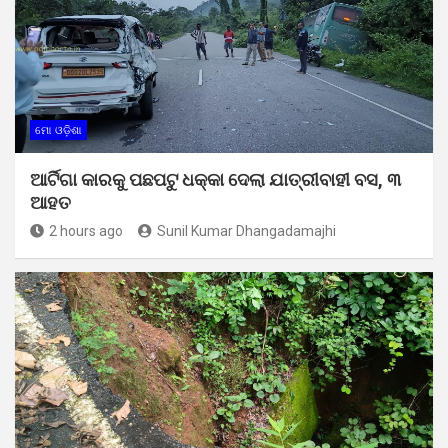
ମୋ ଓଡ଼ିଶା
ଆର୍ଟିଗା କାରକୁ ପଛପଟୁ ଧକ୍କା ଦେଲା ଯାତ୍ରୀବାହୀ ବସ, ୩
ଆହତ
2 hours ago
Sunil Kumar Dhangadamajhi