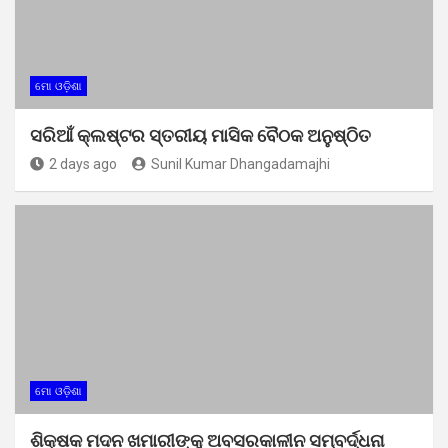
ମୋ ଓଡ଼ିଶା
ସରିଆଁ କ୍ଲଷ୍ଟର ସ୍ତରୀୟ ମାସିକ ବୈଠକ ଅନୁଷ୍ଠିତ
2 days ago
Sunil Kumar Dhangadamajhi
ମୋ ଓଡ଼ିଶା
ଶିକ୍ଷକ ମଦନ ଖମାରୀଙ୍କୁ ଅବସରକାଳୀନ ସମ୍ବର୍ଦ୍ଧନା