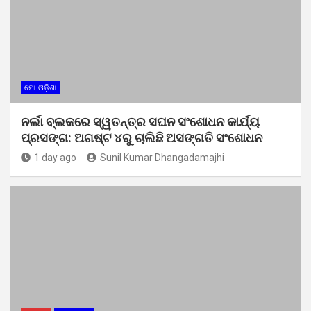
ମୋ ଓଡ଼ିଶା
ନର୍ଲା ବ୍ଲକରେ ସ୍ୱତନ୍ତ୍ର ସଘନ ସଂଶୋଧନ କାର୍ଯ୍ୟ
ପ୍ରସଙ୍ଗ: ଅଗଷ୍ଟ ୪ରୁ ଚାଲିଛି ଅସଙ୍ଗତି ସଂଶୋଧନ
1 day ago
Sunil Kumar Dhangadamajhi