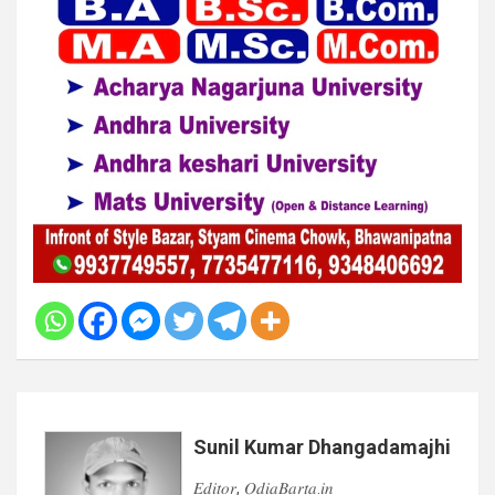
Sunil Kumar Dhangadamajhi
𝐸𝑑𝑖𝑡𝑜𝑟, 𝑂𝑑𝑖𝑎𝐵𝑎𝑟𝑡𝑎.𝑖𝑛