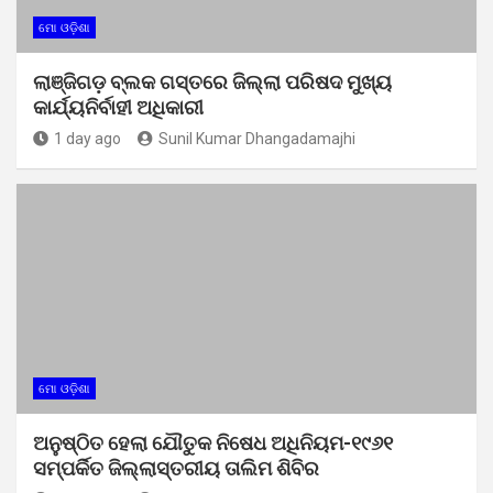
ମୋ ଓଡ଼ିଶା
ଲାଞ୍ଜିଗଡ଼ ବ୍ଲକ ଗସ୍ତରେ ଜିଲ୍ଲା ପରିଷଦ ମୁଖ୍ୟ
କାର୍ଯ୍ୟନିର୍ବାହୀ ଅଧିକାରୀ
1 day ago
Sunil Kumar Dhangadamajhi
ମୋ ଓଡ଼ିଶା
ଅନୁଷ୍ଠିତ ହେଲା ଯୌତୁକ ନିଷେଧ ଅଧିନିୟମ-୧୯୬୧
ସମ୍ପର୍କିତ ଜିଲ୍ଲାସ୍ତରୀୟ ତାଲିମ ଶିବିର