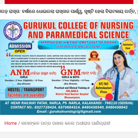
ୋଇଗଲା ରାସ୍ତାର ପାର୍ଶ୍ୱ, ସୃଷ୍ଟି ହେଲା ବିରାଟକାୟ ଗର୍ତ୍ତ, ତୁରନ୍ତ ମରାମତି ଦାବି
Home
ନାମାଙ୍କନ ପତ୍ର ଦାଖଲ କଲେ ଅଧୀରାଜ ପାଣିଗ୍ରାହୀ