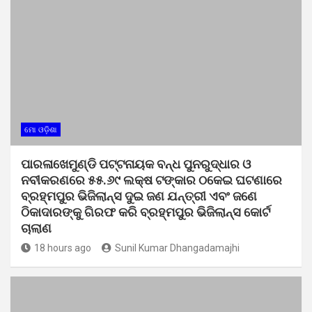
ମୋ ଓଡ଼ିଶା
ପାରଳାଖେମୁଣ୍ଡି ପଟ୍ଟନାୟକ ବନ୍ଧ ପୁନରୁଦ୍ଧାର ଓ
ନବୀକରଣରେ ୫୫.୬୯ ଲକ୍ଷ ଟଙ୍କାର ଠକେଇ ଘଟଣାରେ
ବ୍ରହ୍ମପୁର ଭିଜିଲାନ୍ସ ଦୁଇ ଜଣ ଯନ୍ତ୍ରୀ ଏବଂ ଜଣେ
ଠିକାଦାରଙ୍କୁ ଗିରଫ କରି ବ୍ରହ୍ମପୁର ଭିଜିଲାନ୍ସ କୋର୍ଟ
ଚାଲାଣ
18 hours ago
Sunil Kumar Dhangadamajhi