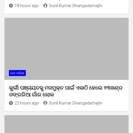
18 hours ago
Sunil Kumar Dhangadamajhi
ମୋ ଓଡ଼ିଶା
କୁର୍ଲୀ ପଞ୍ଚାୟତକୁ ମଦମୁକ୍ତ ପାଇଁ ଏକାଠି ହେଲେ ୨୩ଖଣ୍ଡ
ଡଙ୍ଗରିଆ ଗାଁର ଲୋକ
22 hours ago
Sunil Kumar Dhangadamajhi