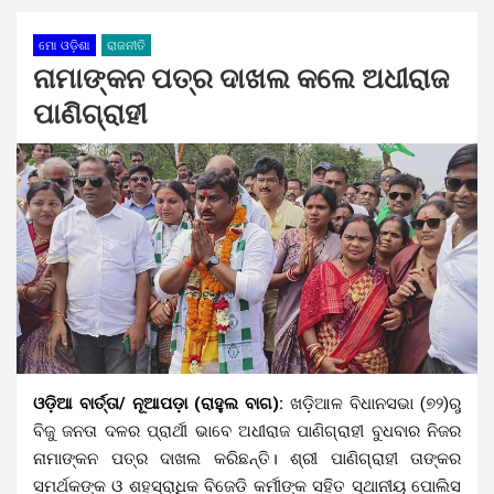
ମୋ ଓଡ଼ିଶା
ରାଜନୀତି
ନାମାଙ୍କନ ପତ୍ର ଦାଖଲ କଲେ ଅଧୀରାଜ
ପାଣିଗ୍ରାହୀ
ଓଡ଼ିଆ ବାର୍ତ୍ତା/ ନୂଆପଡ଼ା (ରାହୁଲ ବାଗ):
ଖଡ଼ିଆଳ ବିଧାନସଭା (୭୨)ରୁ
ବିଜୁ ଜନତା ଦଳର ପ୍ରାର୍ଥୀ ଭାବେ ଅଧୀରାଜ ପାଣିଗ୍ରାହୀ ବୁଧବାର ନିଜର
ନାମାଙ୍କନ ପତ୍ର ଦାଖଲ କରିଛନ୍ତି। ଶ୍ରୀ ପାଣିଗ୍ରାହୀ ତାଙ୍କର
ସମର୍ଥକଙ୍କ ଓ ଶହସ୍ରାଧିକ ବିଜେଡି କର୍ମୀଙ୍କ ସହିତ ସ୍ଥାନୀୟ ପୋଲିସ