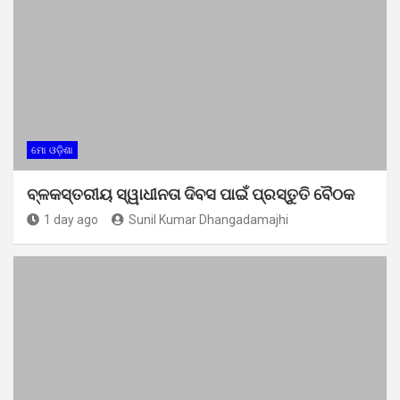
ମୋ ଓଡ଼ିଶା
ବ୍ଳକସ୍ତରୀୟ ସ୍ୱାଧୀନତା ଦିବସ ପାଇଁ ପ୍ରସ୍ତୁତି ବୈଠକ
1 day ago
Sunil Kumar Dhangadamajhi