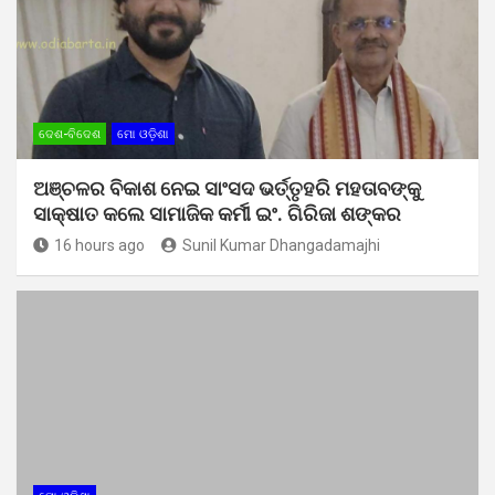
ଦେଶ-ବିଦେଶ
ମୋ ଓଡ଼ିଶା
ଅଞ୍ଚଳର ବିକାଶ ନେଇ ସାଂସଦ ଭର୍ତ୍ତୃହରି ମହତାବଙ୍କୁ
ସାକ୍ଷାତ କଲେ ସାମାଜିକ କର୍ମୀ ଇଂ. ଗିରିଜା ଶଙ୍କର
16 hours ago
Sunil Kumar Dhangadamajhi