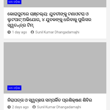
ମୋ ଓଡ଼ିଶା
କୋରାପୁଟରେ ଚାଞ୍ଚଲ୍ୟ: ଯୁବତୀଙ୍କୁ ଟଣାଓଟରା ଓ
ଲୁଟପାଟ୍ ଅଭିଯୋଗ, ୪ ଯୁବକଙ୍କୁ ଧରିବାକୁ ପୁଲିସର
ସ୍ୱତନ୍ତ୍ର ଟିମ୍
1 day ago
Sunil Kumar Dhangadamajhi
ମୋ ଓଡ଼ିଶା
ନିରାପତ୍ତା ଓ ସ୍ୱଚ୍ଛତା ସମ୍ପର୍କିତ ପ୍ରଶିକ୍ଷଣ ଶିବିର
2 days ago
Sunil Kumar Dhangadamajhi