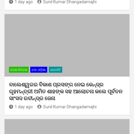
1 day ago
Sunil Kumar Dhangadamajhi
ଦେଶ-ବିଦେଶ
ମୋ ଓଡ଼ିଶା
ରାଜନୀତି
ବାଲେଶ୍ୱରର ବିକାଶ ପ୍ରସଙ୍ଗ ନେଇ କେନ୍ଦ୍ର
ଗୃହମନ୍ତ୍ରୀ ଅମିତ ଶାହଙ୍କ ସହ ଆଲୋଚନା କଲେ ପୂର୍ବତନ
ସାଂସଦ ରବୀନ୍ଦ୍ର ଜେନା
1 day ago
Sunil Kumar Dhangadamajhi