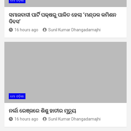
ମୋ ଓଡ଼ିଶା
ସମାଜବାଦୀ ପାର୍ଟି ପକ୍ଷରୁ ପାଳିତ ହେଲା ‘ମଣ୍ଡଳ କମିଶନ
ଦିବସ’
16 hours ago
Sunil Kumar Dhangadamajhi
ମୋ ଓଡ଼ିଶା
ନର୍ଲା ରେଞ୍ଜରେ ଶିଶୁ ହାତୀର ମୃତ୍ୟୁ
16 hours ago
Sunil Kumar Dhangadamajhi