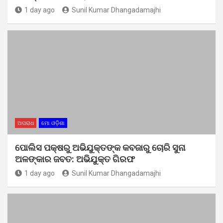
1 day ago
Sunil Kumar Dhangadamajhi
ଅପରାଧ
ମୋ ଓଡ଼ିଶା
ପୋଲିସ ପକ୍ଷରୁ ଅଭିଯୁକ୍ତଙ୍କ କବଜାରୁ ଚୋରି ସୁନା
ଅଳଙ୍କାର ଜବତ: ଅଭିଯୁକ୍ତ ଗିରଫ
1 day ago
Sunil Kumar Dhangadamajhi