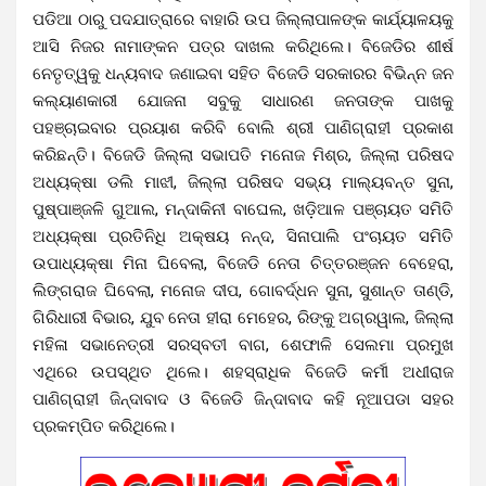
ପଡିଆ ଠାରୁ ପଦଯାତ୍ରାରେ ବାହାରି ଉପ ଜିଲ୍ଲାପାଳଙ୍କ କାର୍ଯ୍ୟାଳୟକୁ
ଆସି ନିଜର ନାମାଙ୍କନ ପତ୍ର ଦାଖଲ କରିଥିଲେ। ବିଜେଡିର ଶୀର୍ଷ
ନେତୃତ୍ୱକୁ ଧନ୍ୟବାଦ ଜଣାଇବା ସହିତ ବିଜେଡି ସରକାରର ବିଭିନ୍ନ ଜନ
କଲ୍ୟାଣକାରୀ ଯୋଜନା ସବୁକୁ ସାଧାରଣ ଜନତାଙ୍କ ପାଖକୁ
ପହଞ୍ଚାଇବାର ପ୍ରୟାଶ କରିବି ବୋଲି ଶ୍ରୀ ପାଣିଗ୍ରାହୀ ପ୍ରକାଶ
କରିଛନ୍ତି। ବିଜେଡି ଜିଲ୍ଲା ସଭାପତି ମନୋଜ ମିଶ୍ର, ଜିଲ୍ଲା ପରିଷଦ
ଅଧ୍ୟକ୍ଷା ଡଲି ମାଝୀ, ଜିଲ୍ଲା ପରିଷଦ ସଭ୍ୟ ମାଲ୍ୟବନ୍ତ ସୁନା,
ପୁଷ୍ପାଞ୍ଜଳି ଗୁଆଲ, ମନ୍ଦାକିନୀ ବାଘେଲ, ଖଡ଼ିଆଳ ପଞ୍ଚାୟତ ସମିତି
ଅଧ୍ୟକ୍ଷା ପ୍ରତିନିଧି ଅକ୍ଷୟ ନନ୍ଦ, ସିନାପାଲି ପଂଚାୟତ ସମିତି
ଉପାଧ୍ୟକ୍ଷା ମିନା ଘିବେଲା, ବିଜେଡି ନେତା ଚିତ୍ତରଞ୍ଜନ ବେହେରା,
ଲିଙ୍ଗରାଜ ଘିବେଲା, ମନୋଜ ଦୀପ, ଗୋବର୍ଦ୍ଧନ ସୁନା, ସୁଶାନ୍ତ ତାଣ୍ଡି,
ଗିରିଧାରୀ ବିଭାର, ଯୁବ ନେତା ହୀରା ମେହେର, ରିଙ୍କୁ ଅଗ୍ରୱାଲ, ଜିଲ୍ଲା
ମହିଳା ସଭାନେତ୍ରୀ ସରସ୍ବତୀ ବାଗ, ଶେଫାଳି ସେଲମା ପ୍ରମୁଖ
ଏଥିରେ ଉପସ୍ଥିତ ଥିଲେ। ଶହସ୍ରାଧିକ ବିଜେଡି କର୍ମୀ ଅଧୀରାଜ
ପାଣିଗ୍ରାହୀ ଜିନ୍ଦାବାଦ ଓ ବିଜେଡି ଜିନ୍ଦାବାଦ କହି ନୂଆପଡା ସହର
ପ୍ରକମ୍ପିତ କରିଥିଲେ।