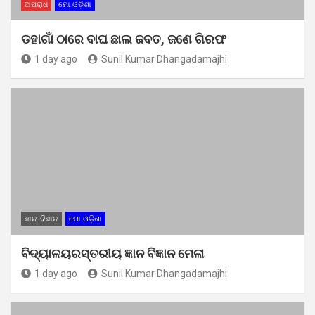
ଅପରାଧ
ମୋ ଓଡ଼ିଶା
ଡହାଗାଁ ଠାରେ ବାଘ ଛାଲ ଜବତ, ଜଣେ ଗିରଫ
1 day ago
Sunil Kumar Dhangadamajhi
ଜ୍ଞାନ-ବିଜ୍ଞାନ
ମୋ ଓଡ଼ିଶା
ବିଦ୍ୟାଳୟରସ୍ତରୀୟ ଜ୍ଞାନ ବିଜ୍ଞାନ ମେଳା
1 day ago
Sunil Kumar Dhangadamajhi