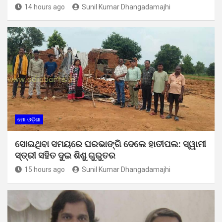
14 hours ago
Sunil Kumar Dhangadamajhi
ମୋ ଓଡ଼ିଶା
ସୋଇଥିବା ସମୟରେ ଘରଭାଙ୍ଗି ଦେଲେ ହାତୀପଲ: ସ୍ୱାମୀ
ସ୍ତ୍ରୀ ସହିତ ଦୁଇ ଶିଶୁ ଗୁରୁତର
15 hours ago
Sunil Kumar Dhangadamajhi