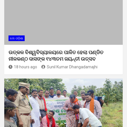
ମୋ ଓଡ଼ିଶା
ଉତ୍କଳ ବିଶ୍ୱବିଦ୍ୟାଳୟରେ ପାଳିତ ହେଲା ପଣ୍ଡିତ
ନୀଳକଣ୍ଠ ଦାସଙ୍କ ୧୪୩ତମ ଜୟନ୍ତୀ ଉତ୍ସବ
18 hours ago
Sunil Kumar Dhangadamajhi