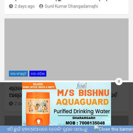
2 days ago
Sunil Kumar Dhangadamajhi
କଳା-ସଂସ୍କୃତି
ମୋ ଓଡ଼ିଶା
x
ଶ୍ରାବଣ ପୂର୍ଣ୍ଣିମା ଦିନ ପରବାଙ୍ଗି ସତ୍ୟ ମହିମା
ଆଶ୍ରମରେ ମହାସମାରୋହରେ ପାଳିତ ହେବ ନବାନ୍ନ ପର୍ବ
2 days ago
Sunil Kumar Dhangadamajhi
ଏଠି ଛୁଇଁ ହ୍ଵାଟ୍ସଆପରେ ବ୍ରେକିଂ ନ୍ୟୁଜ ପାଆନ୍ତୁ