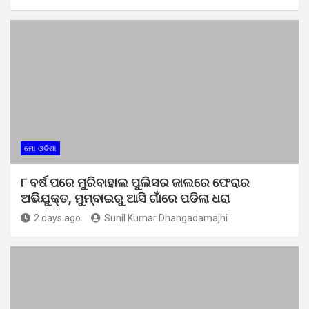
ମୋ ଓଡ଼ିଶା
୮ ବର୍ଷ ପରେ ମୁରିବାହାଲ ପୁଲିସର ଜାଲରେ ଫେରାର
ଅଭିଯୁକ୍ତ, ମୁମ୍ବାଇରୁ ଆସି ଗାଁରେ ପଡିଲା ଧରା
2 days ago
Sunil Kumar Dhangadamajhi