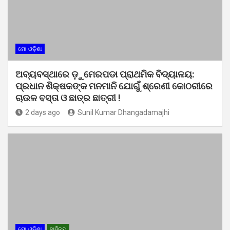
ମୋ ଓଡ଼ିଶା
ଅବ୍ୟବସ୍ଥାରେ ଡ଼ୁମେରପଡା ପ୍ରାଥମିକ ବିଦ୍ୟାଳୟ:
ପ୍ରଧାନ ଶିକ୍ଷକଙ୍କ ମନମାନି ଯୋଗୁଁ ଶ୍ରେଣୀ କୋଠରୀରେ
ଚାଉଳ ବସ୍ତା ଓ ଛାତ୍ର ଛାତ୍ରୀ !
2 days ago
Sunil Kumar Dhangadamajhi
ମୋ ଓଡ଼ିଶା
ସାହିତ୍ୟ