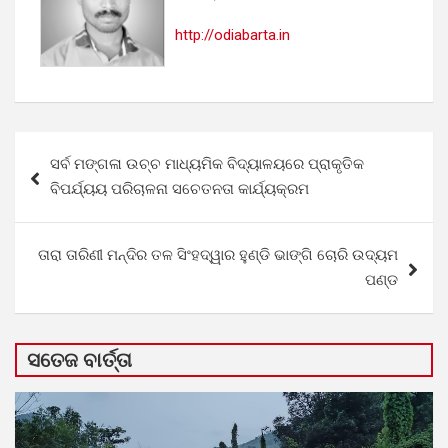
http://odiabarta.in
Post
ସର୍ବ ମଙ୍ଗଳା ଉଚ୍ଚ ମାଧ୍ୟମିକ ବିଦ୍ୟାଳୟରେ ପ୍ରାକୃତିକ
navigation
ବିପର୍ଯ୍ୟୟ ପରିଚାଳନା ସଚେତନତା କାର୍ଯ୍ୟକ୍ରମ
ତାରା ତାରିଣୀ ମନ୍ଦିର ତଳ ସିଂହଦ୍ୱାର ହୁଣ୍ଡି ଭାଙ୍ଗି ଚୋରି ଉଦ୍ୟମ
ପଣ୍ଡ
ସତେଜ ବାର୍ତ୍ତା