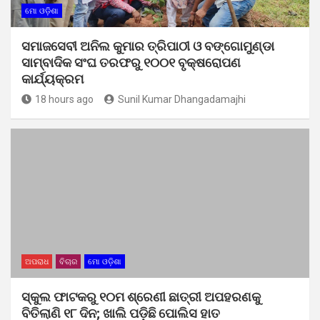
ମୋ ଓଡ଼ିଶା
ସମାଜସେବୀ ଅନିଲ କୁମାର ତ୍ରିପାଠୀ ଓ ବଙ୍ଗୋମୁଣ୍ଡା
ସାମ୍ବାଦିକ ସଂଘ ତରଫରୁ ୧୦୦୧ ବୃକ୍ଷରୋପଣ
କାର୍ଯ୍ୟକ୍ରମ
18 hours ago
Sunil Kumar Dhangadamajhi
ଅପରାଧ
ବିଚାର
ମୋ ଓଡ଼ିଶା
ସ୍କୁଲ ଫାଟକରୁ ୧୦ମ ଶ୍ରେଣୀ ଛାତ୍ରୀ ଅପହରଣକୁ
ବିତିଲାଣି ୧୮ ଦିନ; ଖାଲି ପଡ଼ିଛି ପୋଲିସ ହାତ