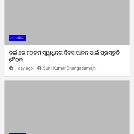
ମୋ ଓଡ଼ିଶା
ନର୍ଲାରେ ୮୦ତମ ସ୍ୱାଧିନତା ଦିବସ ପାଳନ ପାଇଁ ପ୍ରସ୍ତୁତି
ବୈଠକ
1 day ago
Sunil Kumar Dhangadamajhi