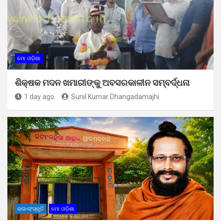
ମୋ ଓଡ଼ିଶା
ଶିକ୍ଷକ ମଦନ ଖମାରୀଙ୍କୁ ଅବସରକାଳୀନ ସମ୍ବର୍ଦ୍ଧନା
1 day ago
Sunil Kumar Dhangadamajhi
କଳା-ସଂସ୍କୃତି
ମୋ ଓଡ଼ିଶା