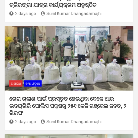
ତ୍ରିରଙ୍ଗା ଯାତ୍ରା କାର୍ଯ୍ୟକ୍ରମ ଅନୁଷ୍ଠିତ
2 days ago
Sunil Kumar Dhangadamajhi
ଅପରାଧ
ମୋ ଓଡ଼ିଶା
ଚୋରା ଚାଲାଣ ପାଇଁ ପ୍ରସ୍ତୁତ ହେଉଥିବା ବେଳେ ଆର
ଉଦୟଗିରି ପୋଲିସ ପକ୍ଷରୁ ୨୫୧ କେଜି ଗଞ୍ଜେଇ ଜବତ, ୨
ଗିରଫ
2 days ago
Sunil Kumar Dhangadamajhi