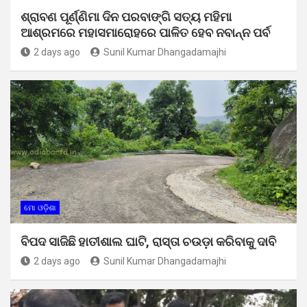
ଶ୍ରାବଣ ପୂର୍ଣ୍ଣିମା ଦିନ ପରବାଙ୍ଗି ସତ୍ୟ ମହିମା
ଆଶ୍ରମରେ ମହାସମାରୋହରେ ପାଳିତ ହେବ ନବାନ୍ନ ପର୍ବ
2 days ago
Sunil Kumar Dhangadamajhi
ମୋ ଓଡ଼ିଶା
ବିପଦ ସାଜିଛି ହାତୀଶାଲ ଘାଟି, ରାସ୍ତା ଚଉଡ଼ା କରିବାକୁ ଦାବି
2 days ago
Sunil Kumar Dhangadamajhi