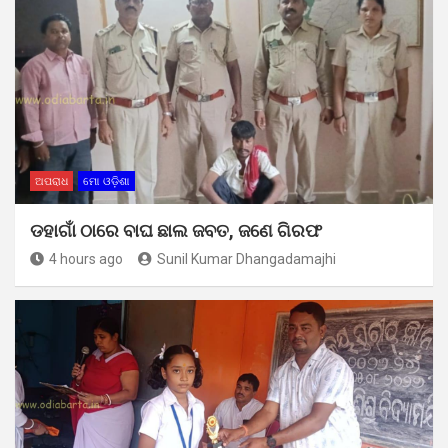
ଅପରାଧ
ମୋ ଓଡ଼ିଶା
ଡହାଗାଁ ଠାରେ ବାଘ ଛାଲ ଜବତ, ଜଣେ ଗିରଫ
4 hours ago
Sunil Kumar Dhangadamajhi