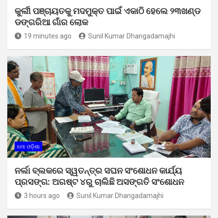
କୁର୍ଲୀ ପଞ୍ଚାୟତକୁ ମଦମୁକ୍ତ ପାଇଁ ଏକାଠି ହେଲେ ୨୩ଖଣ୍ଡ
ଡଙ୍ଗରିଆ ଗାଁର ଲୋକ
19 minutes ago
Sunil Kumar Dhangadamajhi
ମୋ ଓଡ଼ିଶା
ନର୍ଲା ବ୍ଲକରେ ସ୍ୱତନ୍ତ୍ର ସଘନ ସଂଶୋଧନ କାର୍ଯ୍ୟ
ପ୍ରସଙ୍ଗ: ଅଗଷ୍ଟ ୪ରୁ ଚାଲିଛି ଅସଙ୍ଗତି ସଂଶୋଧନ
3 hours ago
Sunil Kumar Dhangadamajhi