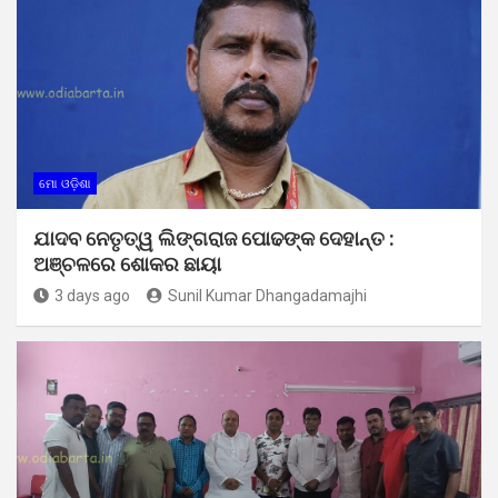
ମୋ ଓଡ଼ିଶା
ଯାଦବ ନେତୃତ୍ୱ ଲିଙ୍ଗରାଜ ପୋଢଙ୍କ ଦେହାନ୍ତ :
ଅଞ୍ଚଳରେ ଶୋକର ଛାୟା
3 days ago
Sunil Kumar Dhangadamajhi