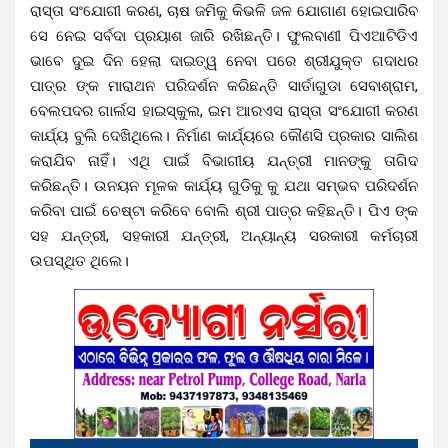
ରାସ୍ତା ସଂଯୋଗୀ କରଣ, ଚାଷ ଜମିକୁ କିଭଳି ଜଳ ଯୋଗାଣ ହୋଇପାରିବ
ସେ ନେଇ ସର୍ବଦା ପ୍ରୟାଶ ଜାରି ରଖିଛନ୍ତି। ଫୁଲବାଣୀ ପିଏଆଟିଡିଏ
ଭାବେ ଦୁଇ ଦିନ ହେଲା ଦାଇତ୍ୱ ନେବା ପରେ ଶ୍ରୀଯୁକ୍ତ ଗଦାଧର
ପାତ୍ର ଙ୍କ ମାରାଥନ ପରିଦର୍ଶନ କରିଛନ୍ତି ସାର୍ତାଗୁଡା ସେବାଶ୍ରାମ,
ବେଲପଦର ଗାର୍ଲସ ହାଇସ୍କୁଲ, ଇମ ଆରଏସ ରାସ୍ତା ସଂଯୋଗୀ କରଣ
କାର୍ଯ୍ୟ ବୁଲି ଦେଖିଥିଲେ। ନିର୍ମାଣ କାର୍ଯ୍ୟରେ କୌଣସି ପ୍ରକାର ସାଲିଶ
କରାଯିବ ନାହିଁ। ଏଥି ପାଇଁ ବିଭାଗୀୟ ଯନ୍ତ୍ରୀ ମାନଙ୍କୁ ତାଗିଦ
କରିଛନ୍ତି। ଉନୟନ ମୂଳକ କାର୍ଯ୍ୟ ଗୁଡିକୁ କୁ ଯଥା ସମ୍ଭବ ପରିଦର୍ଶନ
କରିବା ପାଇଁ ଚେଷ୍ଟା କରିବେ ବୋଲି ଶ୍ରୀ ପାତ୍ର କହିଛନ୍ତି। ପିଏ ଙ୍କ
ସହ ଯନ୍ତ୍ରୀ, ସହକାରୀ ଯନ୍ତ୍ରୀ, ଅନ୍ୟାନ୍ୟ ସରକାରୀ କର୍ମଚାରୀ
ଉପସ୍ଥିତ ଥିଲେ।