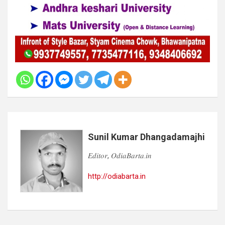
Sunil Kumar Dhangadamajhi
𝐸𝑑𝑖𝑡𝑜𝑟, 𝑂𝑑𝑖𝑎𝐵𝑎𝑟𝑡𝑎.𝑖𝑛
http://odiabarta.in