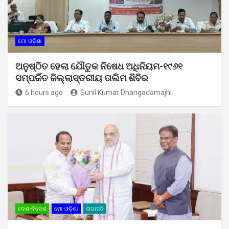
ମୋ ଓଡ଼ିଶା
ଅନୁଷ୍ଠିତ ହେଲା ଯୌତୁକ ନିଷେଧ ଅଧିନିୟମ-୧୯୬୧
ସମ୍ପର୍କିତ ଜିଲ୍ଲାସ୍ତରୀୟ ତାଲିମ ଶିବିର
6 hours ago
Sunil Kumar Dhangadamajhi
ଦେଶ-ବିଦେଶ
ମୋ ଓଡ଼ିଶା
ରାଜନୀତି