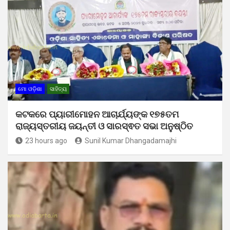
ମୋ ଓଡ଼ିଶା
ସାହିତ୍ୟ
କଟକରେ ପ୍ୟାରୀମୋହନ ଆଚାର୍ଯ୍ୟଙ୍କ ୧୭୫ତମ
ରାଜ୍ୟସ୍ତରୀୟ ଜୟନ୍ତୀ ଓ ସାରସ୍ଵତ ସଭା ଅନୁଷ୍ଠିତ
23 hours ago
Sunil Kumar Dhangadamajhi