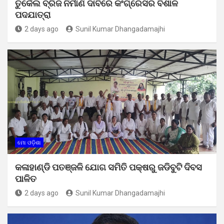
ତୁର୍କେଲ ବ୍ରିଜ ନିର୍ମାଣ ଦାବିରେ କଂଗ୍ରେସର ବିଶାଳ
ପଦଯାତ୍ରା
2 days ago
Sunil Kumar Dhangadamajhi
ମୋ ଓଡ଼ିଶା
କଳାହାଣ୍ଡି ପତଞ୍ଜଳି ଯୋଗ ସମିତି ପକ୍ଷରୁ ଜଡିବୁଟି ଦିବସ
ପାଳିତ
2 days ago
Sunil Kumar Dhangadamajhi