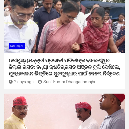
ମୋ ଓଡ଼ିଶା
ଉପମୁଖ୍ୟମନ୍ତ୍ରୀ ପ୍ରଭାତୀ ପରିଡାଙ୍କ ବାଲେଶ୍ୱର
ଜିଲ୍ଲା ଗସ୍ତ: ବନ୍ୟା କ୍ଷତିଗ୍ରସ୍ତ ଅଞ୍ଚଳ ବୁଲି ଦେଖିଲେ,
ଯୁଦ୍ଧକାଳୀନ ଭିତ୍ତିରେ ପୁନରୁଦ୍ଧାର ପାଇଁ ଦେଲେ ନିର୍ଦ୍ଦେଶ
2 days ago
Sunil Kumar Dhangadamajhi