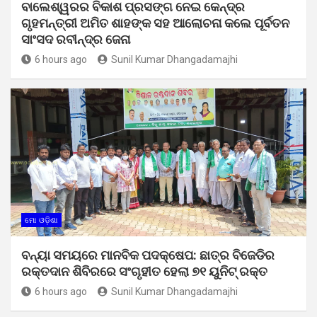
ବାଲେଶ୍ୱରର ବିକାଶ ପ୍ରସଙ୍ଗ ନେଇ କେନ୍ଦ୍ର
ଗୃହମନ୍ତ୍ରୀ ଅମିତ ଶାହଙ୍କ ସହ ଆଲୋଚନା କଲେ ପୂର୍ବତନ
ସାଂସଦ ରବୀନ୍ଦ୍ର ଜେନା
6 hours ago
Sunil Kumar Dhangadamajhi
ମୋ ଓଡ଼ିଶା
ବନ୍ୟା ସମୟରେ ମାନବିକ ପଦକ୍ଷେପ: ଛାତ୍ର ବିଜେଡିର
ରକ୍ତଦାନ ଶିବିରରେ ସଂଗୃହୀତ ହେଲା ୭୧ ୟୁନିଟ୍ ରକ୍ତ
6 hours ago
Sunil Kumar Dhangadamajhi