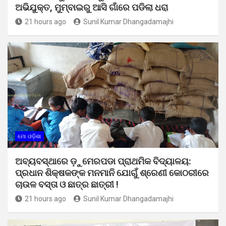
ଅଭିଯୁକ୍ତ, ମୁମ୍ବାଇରୁ ଆସି ଗାଁରେ ପଡିଲା ଧରା
21 hours ago
Sunil Kumar Dhangadamajhi
ମୋ ଓଡ଼ିଶା
ଅବ୍ୟବସ୍ଥାରେ ଡ଼ୁମେରପଡା ପ୍ରାଥମିକ ବିଦ୍ୟାଳୟ:
ପ୍ରଧାନ ଶିକ୍ଷକଙ୍କ ମନମାନି ଯୋଗୁଁ ଶ୍ରେଣୀ କୋଠରୀରେ
ଚାଉଳ ବସ୍ତା ଓ ଛାତ୍ର ଛାତ୍ରୀ !
21 hours ago
Sunil Kumar Dhangadamajhi