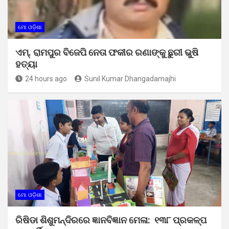
ମୋ ଓଡ଼ିଶା
ଏମ୍. ରାମପୁର ବିଜେପି ନେତା ଫକୀର ରଣାଙ୍କୁ ଛୁରୀ ଭୁଷି
ହତ୍ୟା
24 hours ago
Sunil Kumar Dhangadamajhi
ମୋ ଓଡ଼ିଶା
ରିଷିଡା ଶିଶୁମନ୍ଦିରରେ ଜ୍ଞାନବିଜ୍ଞାନ ମେଳା: ୧୩୮ ପ୍ରକଳ୍ପ