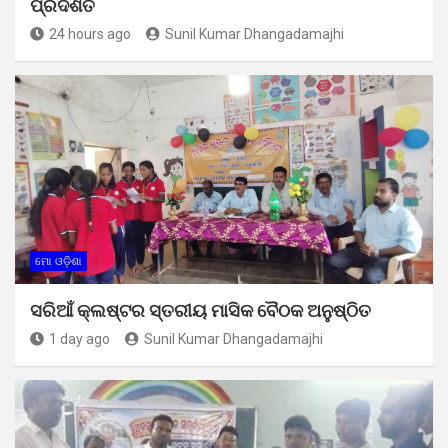
ପ୍ରଦର୍ଶିତ
24 hours ago
Sunil Kumar Dhangadamajhi
ମୋ ଓଡ଼ିଶା
ସରିଆଁ କ୍ଲଷ୍ଟର ସ୍ତରୀୟ ମାସିକ ବୈଠକ ଅନୁଷ୍ଠିତ
1 day ago
Sunil Kumar Dhangadamajhi