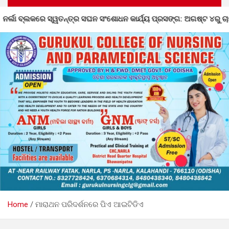
 କାର୍ଯ୍ୟ ପ୍ରସଙ୍ଗ: ଅଗଷ୍ଟ ୪ରୁ ଚାଲିଛି ଅସଙ୍ଗତି ସଂଶୋଧନ
Home
ମାରାଥନ ପରିଦର୍ଶନରେ ପିଏ ଆଇଟିଡିଏ