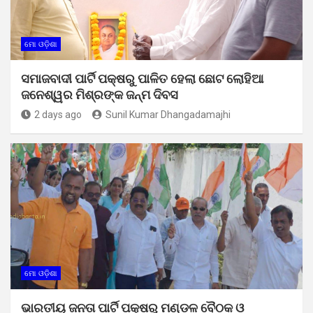
ମୋ ଓଡ଼ିଶା
ସମାଜବାଦୀ ପାର୍ଟି ପକ୍ଷରୁ ପାଳିତ ହେଲା ଛୋଟ ଲୋହିଆ
ଜନେଶ୍ୱର ମିଶ୍ରଙ୍କ ଜନ୍ମ ଦିବସ
2 days ago
Sunil Kumar Dhangadamajhi
ମୋ ଓଡ଼ିଶା
ଭାରତୀୟ ଜନତା ପାର୍ଟି ପକ୍ଷରୁ ମଣ୍ଡଳ ବୈଠକ ଓ