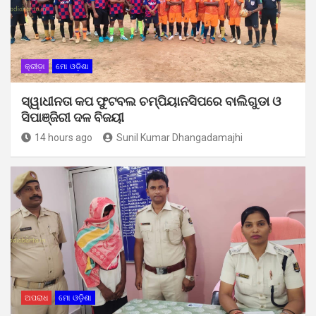
କ୍ରୀଡ଼ା
ମୋ ଓଡ଼ିଶା
ସ୍ୱାଧୀନତା କପ ଫୁଟବଲ ଚମ୍ପିୟାନସିପରେ ବାଲିଗୁଡା ଓ
ସିପାଞ୍ଜିରୀ ଦଳ ବିଜୟୀ
14 hours ago
Sunil Kumar Dhangadamajhi
ଅପରାଧ
ମୋ ଓଡ଼ିଶା