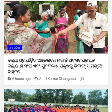
ମୋ ଓଡ଼ିଶା
ବନ୍ୟା ପ୍ରପୀଡ଼ିତ ଅଞ୍ଚଳରେ ନାବାର୍ଡ ଅବସରପ୍ରାପ୍ତ
କଲ୍ୟାଣ ସଂଘ ଏବଂ ଯୁବବିକାଶ ପକ୍ଷରୁ ରିଲିଫ୍ ସାମଗ୍ରୀ
ବଣ୍ଟନ
6 hours ago
Sunil Kumar Dhangadamajhi