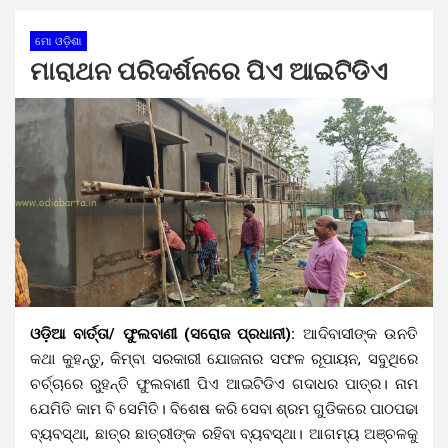
ମୋ ଓଡ଼ିଶା
ମାରାଥନ ପରିଦର୍ଶନରେ ପିଏ ଆଇଟିଡିଏ
ଓଡ଼ିଆ ବାର୍ତ୍ତା/ ଫୁଲବାଣୀ (ସରୋଜ ପ୍ରଧାନୀ):
ଆଦିବାସୀଙ୍କ ଉନତି
କଥା କୁହନ୍ତୁ, କିମ୍ବା ସରକାରୀ ଯୋଜନାର ସଫଳ ରୂପାୟନ, ସବୁଥିରେ
ଚର୍ଚ୍ଚାରେ ରୁହନ୍ତି ଫୁଲବାଣୀ ପିଏ ଆଇଟିଡିଏ ଗଦାଧର ପାତ୍ର। ନାମ
ଯେମିତି କାମ ବି ସେମିତି। ବିଶେଷ କରି ସେବା ଶ୍ରମ ଗୁଡିକରେ ପାଠପଢା
ବ୍ୟବସ୍ଥା, ଛାତ୍ର ଛାତ୍ରୀଙ୍କ ରହିବା ବ୍ୟବସ୍ଥା। ଆଗମ୍ୟ ଅଞ୍ଚଳକୁ