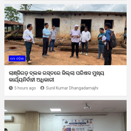
ମୋ ଓଡ଼ିଶା
ଲାଞ୍ଜିଗଡ଼ ବ୍ଲକ ଗସ୍ତରେ ଜିଲ୍ଲା ପରିଷଦ ମୁଖ୍ୟ
କାର୍ଯ୍ୟନିର୍ବାହୀ ଅଧିକାରୀ
5 hours ago
Sunil Kumar Dhangadamajhi