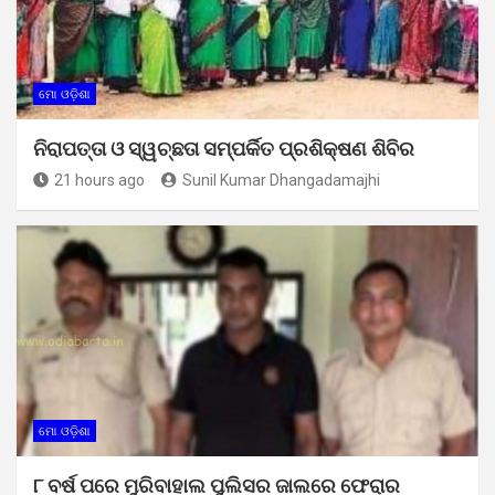
ମୋ ଓଡ଼ିଶା
ନିରାପତ୍ତା ଓ ସ୍ୱଚ୍ଛତା ସମ୍ପର୍କିତ ପ୍ରଶିକ୍ଷଣ ଶିବିର
21 hours ago
Sunil Kumar Dhangadamajhi
ମୋ ଓଡ଼ିଶା
୮ ବର୍ଷ ପରେ ମୁରିବାହାଲ ପୁଲିସର ଜାଲରେ ଫେରାର