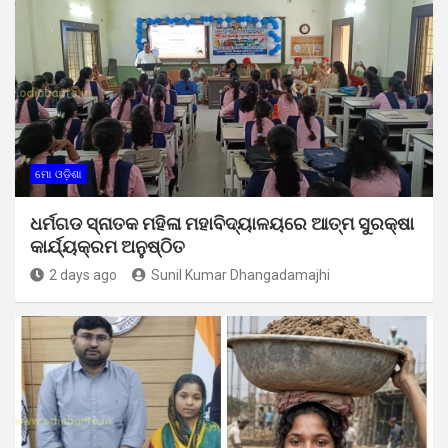
ମୋ ଓଡ଼ିଶା
ଧର୍ମଗଡ ସ୍ନାତକ ମହିଳା ମହାବିଦ୍ୟାଳୟରେ ଆତ୍ମ ସୁରକ୍ଷା
କାର୍ଯ୍ୟକ୍ରମ ଅନୁଷ୍ଠିତ
2 days ago
Sunil Kumar Dhangadamajhi