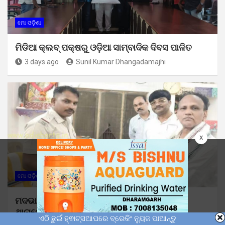
ମୋ ଓଡ଼ିଶା
ମିଡିଆ କ୍ଲବ୍ ପକ୍ଷରୁ ଓଡ଼ିଆ ସାମ୍ବାଦିକ ଦିବସ ପାଳିତ
3 days ago
Sunil Kumar Dhangadamajhi
x
ମୋ ଓଡ଼ିଶା
ମଦଭାଟିରେ ବେଆଇନ ମଦ ପ୍ରସ୍ତୁତି ନେଇ ବୁଗୁଡା
ଥାନାରେ ଅଭିଯୋଗ
ଏଠି ଛୁଇଁ ହ୍ଵାଟ୍ସଆପରେ ବ୍ରେକିଂ ନ୍ୟୁଜ ପାଆନ୍ତୁ