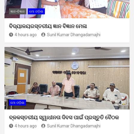
ଜ୍ଞାନ-ବିଜ୍ଞାନ
ମୋ ଓଡ଼ିଶା
ବିଦ୍ୟାଳୟରସ୍ତରୀୟ ଜ୍ଞାନ ବିଜ୍ଞାନ ମେଳା
4 hours ago
Sunil Kumar Dhangadamajhi
ମୋ ଓଡ଼ିଶା
ବ୍ଳକସ୍ତରୀୟ ସ୍ୱାଧୀନତା ଦିବସ ପାଇଁ ପ୍ରସ୍ତୁତି ବୈଠକ
4 hours ago
Sunil Kumar Dhangadamajhi