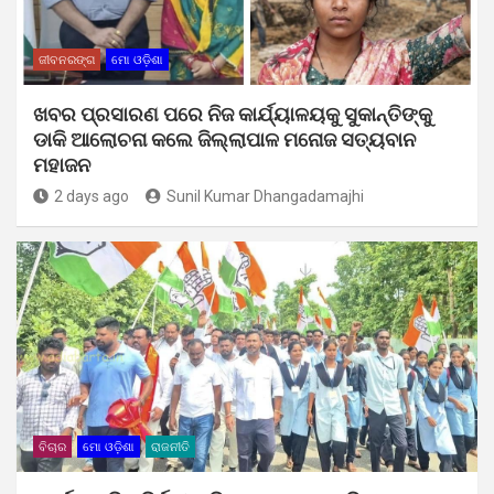
ଜୀବନରଙ୍ଗ
ମୋ ଓଡ଼ିଶା
ଖବର ପ୍ରସାରଣ ପରେ ନିଜ କାର୍ଯ୍ୟାଳୟକୁ ସୁକାନ୍ତିଙ୍କୁ
ଡାକି ଆଲୋଚନା କଲେ ଜିଲ୍ଲାପାଳ ମନୋଜ ସତ୍ୟବାନ
ମହାଜନ
2 days ago
Sunil Kumar Dhangadamajhi
ବିଚାର
ମୋ ଓଡ଼ିଶା
ରାଜନୀତି