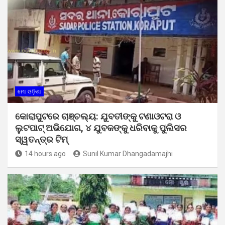
ମୋ ଓଡ଼ିଶା
କୋରାପୁଟରେ ଚାଞ୍ଚଲ୍ୟ: ଯୁବତୀଙ୍କୁ ଟଣାଓଟରା ଓ
ଲୁଟପାଟ୍ ଅଭିଯୋଗ, ୪ ଯୁବକଙ୍କୁ ଧରିବାକୁ ପୁଲିସର
ସ୍ୱତନ୍ତ୍ର ଟିମ୍
14 hours ago
Sunil Kumar Dhangadamajhi