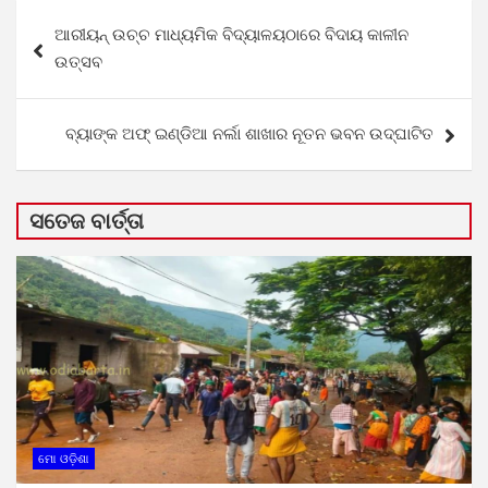
Post
ଆରୀୟନ୍ ଉଚ୍ଚ ମାଧ୍ୟମିକ ବିଦ୍ୟାଳୟଠାରେ ବିଦାୟ କାଳୀନ
navigation
ଉତ୍ସବ
ବ୍ୟାଙ୍କ ଅଫ୍ ଇଣ୍ଡିଆ ନର୍ଲା ଶାଖାର ନୂତନ ଭବନ ଉଦ୍ଘାଟିତ
ସତେଜ ବାର୍ତ୍ତା
ମୋ ଓଡ଼ିଶା