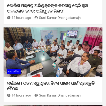
ପୋଲିସ ପକ୍ଷରୁ ଅଭିଯୁକ୍ତଙ୍କ କବଜାରୁ ଚୋରି ସୁନା
ଅଳଙ୍କାର ଜବତ: ଅଭିଯୁକ୍ତ ଗିରଫ
14 hours ago
Sunil Kumar Dhangadamajhi
ମୋ ଓଡ଼ିଶା
ନର୍ଲାରେ ୮୦ତମ ସ୍ୱାଧିନତା ଦିବସ ପାଳନ ପାଇଁ ପ୍ରସ୍ତୁତି
ବୈଠକ
14 hours ago
Sunil Kumar Dhangadamajhi