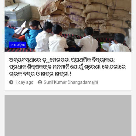
ମୋ ଓଡ଼ିଶା
ଅବ୍ୟବସ୍ଥାରେ ଡ଼ୁମେରପଡା ପ୍ରାଥମିକ ବିଦ୍ୟାଳୟ:
ପ୍ରଧାନ ଶିକ୍ଷକଙ୍କ ମନମାନି ଯୋଗୁଁ ଶ୍ରେଣୀ କୋଠରୀରେ
ଚାଉଳ ବସ୍ତା ଓ ଛାତ୍ର ଛାତ୍ରୀ !
1 day ago
Sunil Kumar Dhangadamajhi