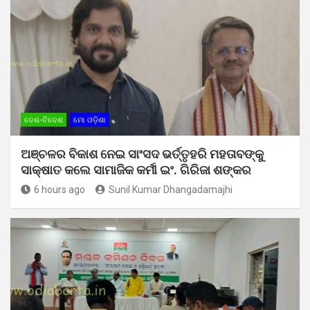
ଦେଶ-ବିଦେଶ
ମୋ ଓଡ଼ିଶା
ଅଞ୍ଚଳର ବିକାଶ ନେଇ ସାଂସଦ ଭର୍ତ୍ତୃହରି ମହତାବଙ୍କୁ
ସାକ୍ଷାତ କଲେ ସାମାଜିକ କର୍ମୀ ଇଂ. ଗିରିଜା ଶଙ୍କର
6 hours ago
Sunil Kumar Dhangadamajhi