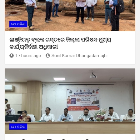
ମୋ ଓଡ଼ିଶା
ଲାଞ୍ଜିଗଡ଼ ବ୍ଲକ ଗସ୍ତରେ ଜିଲ୍ଲା ପରିଷଦ ମୁଖ୍ୟ
କାର୍ଯ୍ୟନିର୍ବାହୀ ଅଧିକାରୀ
17 hours ago
Sunil Kumar Dhangadamajhi
ମୋ ଓଡ଼ିଶା