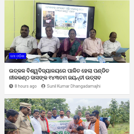
ମୋ ଓଡ଼ିଶା
ଉତ୍କଳ ବିଶ୍ୱବିଦ୍ୟାଳୟରେ ପାଳିତ ହେଲା ପଣ୍ଡିତ
ନୀଳକଣ୍ଠ ଦାସଙ୍କ ୧୪୩ତମ ଜୟନ୍ତୀ ଉତ୍ସବ
8 hours ago
Sunil Kumar Dhangadamajhi