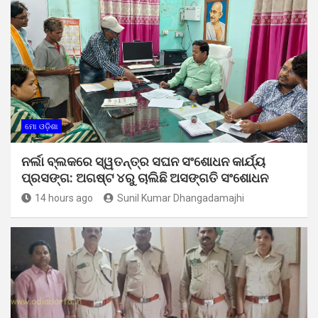
ମୋ ଓଡ଼ିଶା
ନର୍ଲା ବ୍ଲକରେ ସ୍ୱତନ୍ତ୍ର ସଘନ ସଂଶୋଧନ କାର୍ଯ୍ୟ
ପ୍ରସଙ୍ଗ: ଅଗଷ୍ଟ ୪ରୁ ଚାଲିଛି ଅସଙ୍ଗତି ସଂଶୋଧନ
14 hours ago
Sunil Kumar Dhangadamajhi