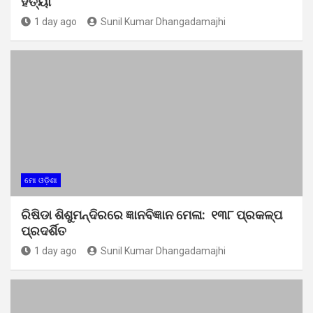
ହତ୍ୟା
1 day ago
Sunil Kumar Dhangadamajhi
ମୋ ଓଡ଼ିଶା
ରିଷିଡା ଶିଶୁମନ୍ଦିରରେ ଜ୍ଞାନବିଜ୍ଞାନ ମେଳା: ୧୩୮ ପ୍ରକଳ୍ପ
ପ୍ରଦର୍ଶିତ
1 day ago
Sunil Kumar Dhangadamajhi