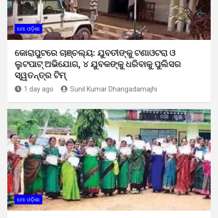
ମୋ ଓଡ଼ିଶା
କୋରାପୁଟରେ ଚାଞ୍ଚଲ୍ୟ: ଯୁବତୀଙ୍କୁ ଟଣାଓଟରା ଓ
ଲୁଟପାଟ୍ ଅଭିଯୋଗ, ୪ ଯୁବକଙ୍କୁ ଧରିବାକୁ ପୁଲିସର
ସ୍ୱତନ୍ତ୍ର ଟିମ୍
1 day ago
Sunil Kumar Dhangadamajhi
ମୋ ଓଡ଼ିଶା