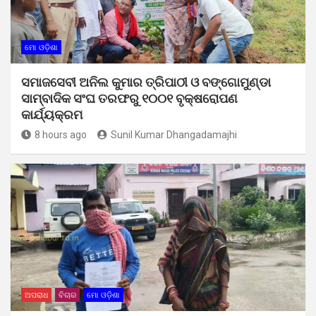
ମୋ ଓଡ଼ିଶା
ସମାଜସେବୀ ଅନିଲ କୁମାର ତ୍ରିପାଠୀ ଓ ବଙ୍ଗୋମୁଣ୍ଡା
ସାମ୍ବାଦିକ ସଂଘ ତରଫରୁ ୧୦୦୧ ବୃକ୍ଷରୋପଣ
କାର୍ଯ୍ୟକ୍ରମ
8 hours ago
Sunil Kumar Dhangadamajhi
ଅପରାଧ
ବିଚାର
ମୋ ଓଡ଼ିଶା