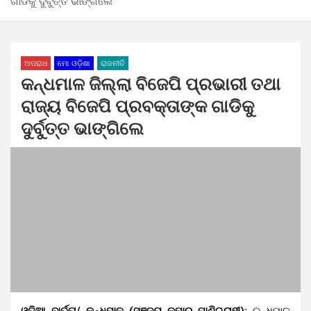
ଗାଡିକୁ ଦୁର୍ବୁତ୍ତ ଭାଙ୍ଗିଲେ
ଅପରାଧ
ମୋ ଓଡ଼ିଶା
ରାଜନୀତି
କନ୍ଧମାଳ ଜିଲ୍ଲା ବିଜେପି ପ୍ରଭାରୀ ତଥା
ରାଜ୍ୟ ବିଜେପି ପ୍ରବକ୍ତାଙ୍କ ଗାଡିକୁ
ଦୁର୍ବୁତ୍ତ ଭାଙ୍ଗିଲେ
ଓଡ଼ିଆ ବାର୍ତ୍ତା/ କନ୍ଧମାଳ (ସଞ୍ଜୟ କୁମାର ପାଣିଗ୍ରାହୀ):
କନ୍ଧମାଳ