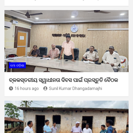
ମୋ ଓଡ଼ିଶା
ବ୍ଳକସ୍ତରୀୟ ସ୍ୱାଧୀନତା ଦିବସ ପାଇଁ ପ୍ରସ୍ତୁତି ବୈଠକ
16 hours ago
Sunil Kumar Dhangadamajhi