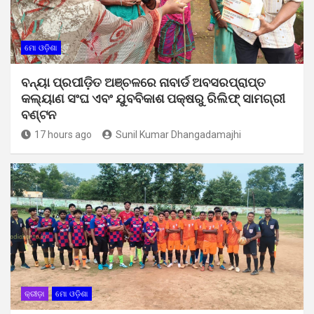
ମୋ ଓଡ଼ିଶା
ବନ୍ୟା ପ୍ରପୀଡ଼ିତ ଅଞ୍ଚଳରେ ନାବାର୍ଡ ଅବସରପ୍ରାପ୍ତ
କଲ୍ୟାଣ ସଂଘ ଏବଂ ଯୁବବିକାଶ ପକ୍ଷରୁ ରିଲିଫ୍ ସାମଗ୍ରୀ
ବଣ୍ଟନ
17 hours ago
Sunil Kumar Dhangadamajhi
କ୍ରୀଡ଼ା
ମୋ ଓଡ଼ିଶା