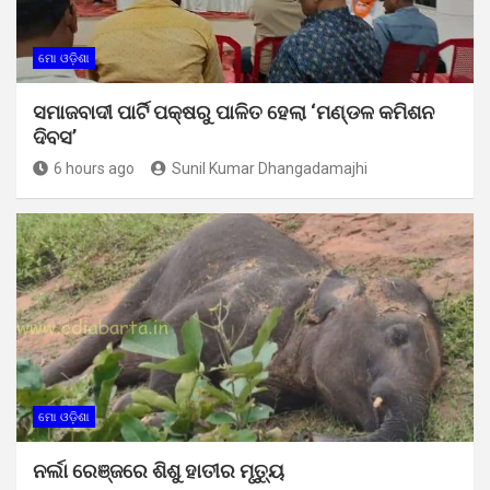
ମୋ ଓଡ଼ିଶା
ସମାଜବାଦୀ ପାର୍ଟି ପକ୍ଷରୁ ପାଳିତ ହେଲା ‘ମଣ୍ଡଳ କମିଶନ
ଦିବସ’
6 hours ago
Sunil Kumar Dhangadamajhi
ମୋ ଓଡ଼ିଶା
ନର୍ଲା ରେଞ୍ଜରେ ଶିଶୁ ହାତୀର ମୃତ୍ୟୁ