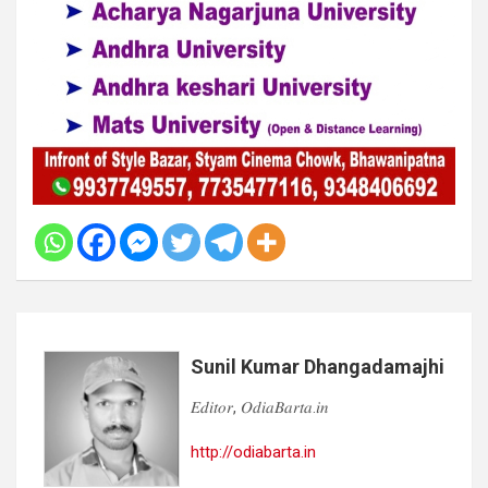
Sunil Kumar Dhangadamajhi
𝐸𝑑𝑖𝑡𝑜𝑟, 𝑂𝑑𝑖𝑎𝐵𝑎𝑟𝑡𝑎.𝑖𝑛
http://odiabarta.in