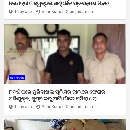
ନିରାପତ୍ତା ଓ ସ୍ୱଚ୍ଛତା ସମ୍ପର୍କିତ ପ୍ରଶିକ୍ଷଣ ଶିବିର
1 day ago
Sunil Kumar Dhangadamajhi
ମୋ ଓଡ଼ିଶା
୮ ବର୍ଷ ପରେ ମୁରିବାହାଲ ପୁଲିସର ଜାଲରେ ଫେରାର
ଅଭିଯୁକ୍ତ, ମୁମ୍ବାଇରୁ ଆସି ଗାଁରେ ପଡିଲା ଧରା
1 day ago
Sunil Kumar Dhangadamajhi