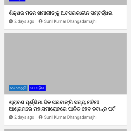
ଶିକ୍ଷକ ମଦନ ଖମାରୀଙ୍କୁ ଅବସରକାଳୀନ ସମ୍ବର୍ଦ୍ଧନା
2 days ago
Sunil Kumar Dhangadamajhi
କଳା-ସଂସ୍କୃତି
ମୋ ଓଡ଼ିଶା
ଶ୍ରାବଣ ପୂର୍ଣ୍ଣିମା ଦିନ ପରବାଙ୍ଗି ସତ୍ୟ ମହିମା
ଆଶ୍ରମରେ ମହାସମାରୋହରେ ପାଳିତ ହେବ ନବାନ୍ନ ପର୍ବ
2 days ago
Sunil Kumar Dhangadamajhi