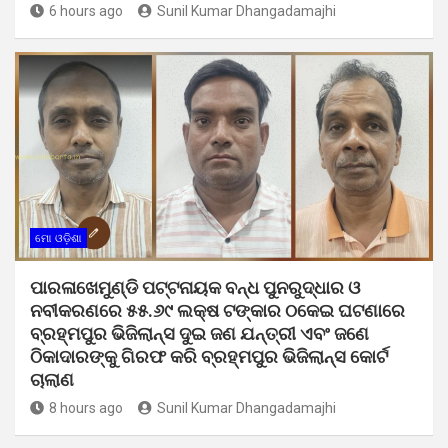
6 hours ago
Sunil Kumar Dhangadamajhi
ମୋ ଓଡ଼ିଶା
ପାରଳାଖେମୁଣ୍ଡି ପଟ୍ଟନାୟକ ବନ୍ଧ ପୁନରୁଦ୍ଧାର ଓ
ନବୀକରଣରେ ୫୫.୬୯ ଲକ୍ଷ ଟଙ୍କାର ଠକେଇ ଘଟଣାରେ
ବ୍ରହ୍ମପୁର ଭିଜିଲାନ୍ସ ଦୁଇ ଜଣ ଯନ୍ତ୍ରୀ ଏବଂ ଜଣେ
ଠିକାଦାରଙ୍କୁ ଗିରଫ କରି ବ୍ରହ୍ମପୁର ଭିଜିଲାନ୍ସ କୋର୍ଟ
ଚାଲାଣ
8 hours ago
Sunil Kumar Dhangadamajhi