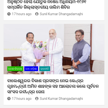
ଅନୁଷ୍ଠିତ ହେଲା ଯୌତୁକ ନିଷେଧ ଅଧିନିୟମ-୧୯୬୧
ସମ୍ପର୍କିତ ଜିଲ୍ଲାସ୍ତରୀୟ ତାଲିମ ଶିବିର
17 hours ago
Sunil Kumar Dhangadamajhi
ଦେଶ-ବିଦେଶ
ମୋ ଓଡ଼ିଶା
ରାଜନୀତି
ବାଲେଶ୍ୱରର ବିକାଶ ପ୍ରସଙ୍ଗ ନେଇ କେନ୍ଦ୍ର
ଗୃହମନ୍ତ୍ରୀ ଅମିତ ଶାହଙ୍କ ସହ ଆଲୋଚନା କଲେ ପୂର୍ବତନ
ସାଂସଦ ରବୀନ୍ଦ୍ର ଜେନା
17 hours ago
Sunil Kumar Dhangadamajhi