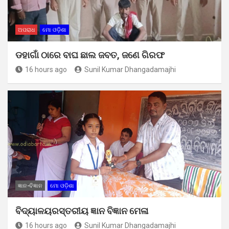
ଅପରାଧ
ମୋ ଓଡ଼ିଶା
ଡହାଗାଁ ଠାରେ ବାଘ ଛାଲ ଜବତ, ଜଣେ ଗିରଫ
16 hours ago
Sunil Kumar Dhangadamajhi
ଜ୍ଞାନ-ବିଜ୍ଞାନ
ମୋ ଓଡ଼ିଶା
ବିଦ୍ୟାଳୟରସ୍ତରୀୟ ଜ୍ଞାନ ବିଜ୍ଞାନ ମେଳା
16 hours ago
Sunil Kumar Dhangadamajhi