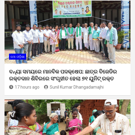
ମୋ ଓଡ଼ିଶା
ବନ୍ୟା ସମୟରେ ମାନବିକ ପଦକ୍ଷେପ: ଛାତ୍ର ବିଜେଡିର
ରକ୍ତଦାନ ଶିବିରରେ ସଂଗୃହୀତ ହେଲା ୭୧ ୟୁନିଟ୍ ରକ୍ତ
17 hours ago
Sunil Kumar Dhangadamajhi