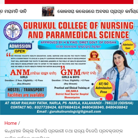
ରା କଲେଜରେ ଅବସର ପ୍ରାପ୍ତ କର୍ମଚାରୀଙ୍କୁ ବିଦାୟ କାଳୀନ ସମ୍ବର୍ଦ୍ଧନା
Home
କନ୍ଧମାଳ ଜିଲ୍ଲା ବିଜେପି ପ୍ରଭାରୀ ତଥା ରାଜ୍ୟ ବିଜେପି ପ୍ରବକ୍ତାଙ୍କ