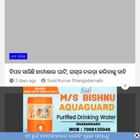
ମୋ ଓଡ଼ିଶା
ବିପଦ ସାଜିଛି ହାତୀଶାଲ ଘାଟି, ରାସ୍ତା ଚଉଡ଼ା କରିବାକୁ ଦାବି
2 days ago
Sunil Kumar Dhangadamajhi
x
ଏଠି ଛୁଇଁ ହ୍ଵାଟ୍ସଆପରେ ବ୍ରେକିଂ ନ୍ୟୁଜ ପାଆନ୍ତୁ