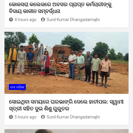
କୋକସରା କଲେଜରେ ଅବସର ପ୍ରାପ୍ତ କର୍ମଚାରୀଙ୍କୁ
ବିଦାୟ କାଳୀନ ସମ୍ବର୍ଦ୍ଧନା
4 hours ago
Sunil Kumar Dhangadamajhi
ମୋ ଓଡ଼ିଶା
ସୋଇଥିବା ସମୟରେ ଘରଭାଙ୍ଗି ଦେଲେ ହାତୀପଲ: ସ୍ୱାମୀ
ସ୍ତ୍ରୀ ସହିତ ଦୁଇ ଶିଶୁ ଗୁରୁତର
5 hours ago
Sunil Kumar Dhangadamajhi