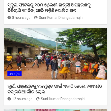
ସ୍କୁଲ ଫାଟକରୁ ୧୦ମ ଶ୍ରେଣୀ ଛାତ୍ରୀ ଅପହରଣକୁ
ବିତିଲାଣି ୧୮ ଦିନ; ଖାଲି ପଡ଼ିଛି ପୋଲିସ ହାତ
8 hours ago
Sunil Kumar Dhangadamajhi
ମୋ ଓଡ଼ିଶା
କୁର୍ଲୀ ପଞ୍ଚାୟତକୁ ମଦମୁକ୍ତ ପାଇଁ ଏକାଠି ହେଲେ ୨୩ଖଣ୍ଡ
ଡଙ୍ଗରିଆ ଗାଁର ଲୋକ
12 hours ago
Sunil Kumar Dhangadamajhi