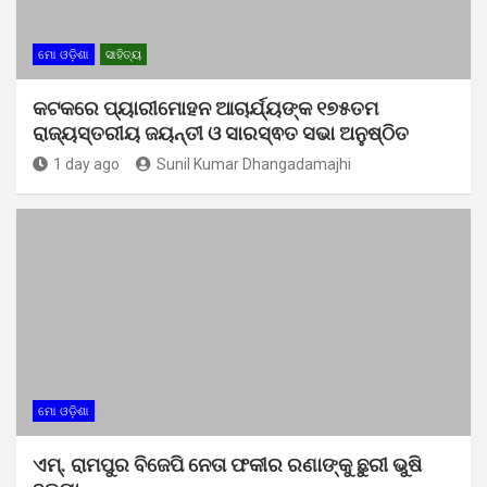
ମୋ ଓଡ଼ିଶା
ସାହିତ୍ୟ
କଟକରେ ପ୍ୟାରୀମୋହନ ଆଚାର୍ଯ୍ୟଙ୍କ ୧୭୫ତମ
ରାଜ୍ୟସ୍ତରୀୟ ଜୟନ୍ତୀ ଓ ସାରସ୍ଵତ ସଭା ଅନୁଷ୍ଠିତ
1 day ago
Sunil Kumar Dhangadamajhi
ମୋ ଓଡ଼ିଶା
ଏମ୍. ରାମପୁର ବିଜେପି ନେତା ଫକୀର ରଣାଙ୍କୁ ଛୁରୀ ଭୁଷି