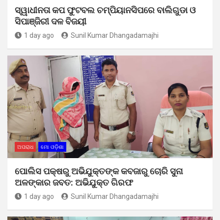
ସ୍ୱାଧୀନତା କପ ଫୁଟବଲ ଚମ୍ପିୟାନସିପରେ ବାଲିଗୁଡା ଓ
ସିପାଞ୍ଜିରୀ ଦଳ ବିଜୟୀ
1 day ago
Sunil Kumar Dhangadamajhi
ଅପରାଧ
ମୋ ଓଡ଼ିଶା
ପୋଲିସ ପକ୍ଷରୁ ଅଭିଯୁକ୍ତଙ୍କ କବଜାରୁ ଚୋରି ସୁନା
ଅଳଙ୍କାର ଜବତ: ଅଭିଯୁକ୍ତ ଗିରଫ
1 day ago
Sunil Kumar Dhangadamajhi