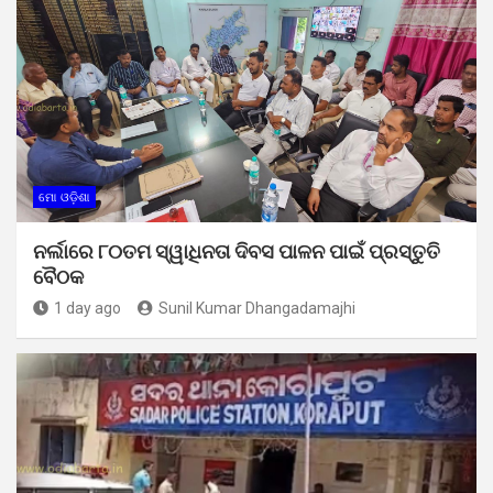
ମୋ ଓଡ଼ିଶା
ନର୍ଲାରେ ୮୦ତମ ସ୍ୱାଧିନତା ଦିବସ ପାଳନ ପାଇଁ ପ୍ରସ୍ତୁତି
ବୈଠକ
1 day ago
Sunil Kumar Dhangadamajhi