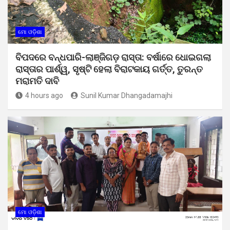
ମୋ ଓଡ଼ିଶା
ବିପଦରେ ବନ୍ଧପାରି-ଲାଞ୍ଜିଗଡ଼ ରାସ୍ତା: ବର୍ଷାରେ ଧୋଇଗଲା
ରାସ୍ତାର ପାର୍ଶ୍ୱ, ସୃଷ୍ଟି ହେଲା ବିରାଟକାୟ ଗର୍ତ୍ତ, ତୁରନ୍ତ
ମରାମତି ଦାବି
4 hours ago
Sunil Kumar Dhangadamajhi
ମୋ ଓଡ଼ିଶା