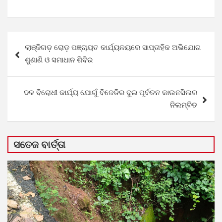
Post
ଲାଞ୍ଜିଗଡ଼ ରୋଡ଼ ପଞ୍ଚାୟତ କାର୍ଯ୍ୟଳୟରେ ସାପ୍ତାହିକ ଅଭିଯୋଗ
navigation
ଶୁଣାଣି ଓ ସମାଧାନ ଶିବିର
ଦଳ ବିରୋଧୀ କାର୍ଯ୍ୟ ଯୋଗୁଁ ବିଜେଡିର ଦୁଇ ପୂର୍ବତନ କାଉନସିଲର
ନିଲମ୍ବିତ
ସତେଜ ବାର୍ତ୍ତା