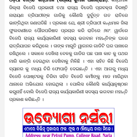
ଜିଲ୍ଲା ବିଜେପି ପ୍ରଭାରୀ ତଥା ରାଜ୍ୟ ବିଜେପି ପ୍ରବକ୍ତା ବିରଞ୍ଚି
ନାରାୟଣ ତ୍ରିପାଠୀଙ୍କ ଗାଡିକୁ କୌଣସି ଦୁର୍ବୁତ୍ତ ଗତ ରାତିରେ
ଭାଙ୍ଗିଥିବା ଜଣାପଡିଛି । ପ୍ରକାଶ ଯେ, ଶ୍ରୀ ତ୍ରିପାଠୀ କନ୍ଧମାଳ ଜିଲା
ଫୁଲବାଣୀରେ ପୌରପରିଷଦ ପ୍ରଚାର କରି ରାତିରେ ୬ନଂ. ୱାର୍ଡରେ
ବିଜେପି ରାଜ୍ୟ କାର୍ଯ୍ୟକାରିଣୀ ସଦସ୍ୟ ଭଗବାନ ମହାନ୍ତିଙ୍କ ଘରେ
ରାତ୍ରିଯାପନ କରିଥିଲେ । ତାଙ୍କ ମାରୁତି ୱାଗନର ଗାଡିଟି ଘର ପାଖରେ
ରଖିଥିଲେ । ସକାଳେ ଦେଖିଲା ବେଳକୁ ଗାଡିର ପଛ ପାଖ କାଚ କୁ ପଥର
ମାରି ଭାଙ୍ଗି ଦେଇଥିବା ଦେଖିବାକୁ ମିଳିଛି । ଏହା ସହିତ କିଛି ବିଜେପି
ବ୍ୟାନର କୁ ମଧ୍ୟ ଚିରି ଫୋପାଡ଼ି ଦେଇଛନ୍ତି । ଏହା ଆଗରୁ ମଧ୍ୟ
ବିଜେଡି ପୋଷ୍ଟରକୁ ଚିରିବା ସହିତ ବିଜେଡି କର୍ମୀଙ୍କୁ ମାଡ ମାରିଥିବା
ଥାନାରେ ଅଭିଯୋଗ ହୋଇଥିଲା । ପୋଲିସ କୌଣସି କାର୍ଯ୍ୟାନୁଷ୍ଠାନ
କରୁନାହିଁ ବୋଲି ବିଜେପି ରାଜ୍ୟ କାର୍ଯ୍ୟକାରିଣୀ ସଦସ୍ୟ ଭଗବାନ ମହାନ୍ତି
ପ୍ରକାଶ କରିଛନ୍ତି ।