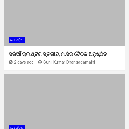
ମୋ ଓଡ଼ିଶା
ସରିଆଁ କ୍ଲଷ୍ଟର ସ୍ତରୀୟ ମାସିକ ବୈଠକ ଅନୁଷ୍ଠିତ
2 days ago
Sunil Kumar Dhangadamajhi
ମୋ ଓଡ଼ିଶା