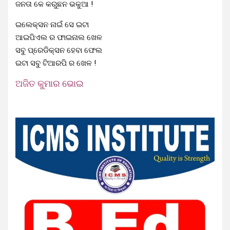
ଜନତା କେ କରୁଛନ ଭକୁଆ !
ଇଲେକ୍ସନ ନାଇଁ ସେ ଇଟା
ଆଇପିଏଲ ର ଫାଇନାଲ ଖେଳ
ସବୁ ￰￰ପ୍ରେଡିକ୍ସନ ହେବା ଫେଲ
ଇଟା ସବୁ ଟିଆରପି ର ଖେଳ !
ଅଜିତ କୁମାର ଭୋଇ