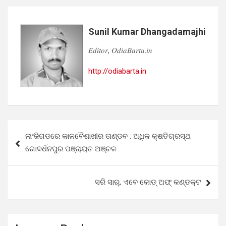
Sunil Kumar Dhangadamajhi
𝐸𝑑𝑖𝑡𝑜𝑟, 𝑂𝑑𝑖𝑎𝐵𝑎𝑟𝑡𝑎.𝑖𝑛
http://odiabarta.in
Post
ଲାଂଜିଗଡରେ କାଳବୈଶାଖୀର ତାଣ୍ଡବ : ଅଧିକ କ୍ଷତିଗ୍ରସ୍ଥ
navigation
ଗୋବର୍ଧନପୁର ପଞ୍ଚାୟତ ଅଞ୍ଚଳ
ସରି ସାର୍, ଏବେ କୋଡ୍ ଅଫ୍ କଣ୍ଡକ୍ଟ