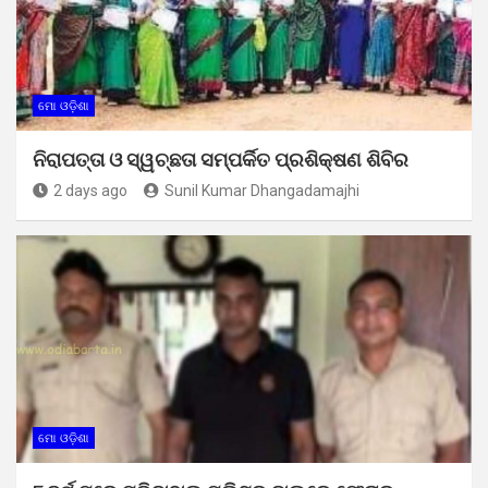
ମୋ ଓଡ଼ିଶା
ନିରାପତ୍ତା ଓ ସ୍ୱଚ୍ଛତା ସମ୍ପର୍କିତ ପ୍ରଶିକ୍ଷଣ ଶିବିର
2 days ago
Sunil Kumar Dhangadamajhi
ମୋ ଓଡ଼ିଶା