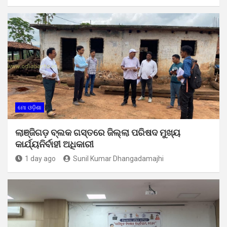
ମୋ ଓଡ଼ିଶା
ଲାଞ୍ଜିଗଡ଼ ବ୍ଲକ ଗସ୍ତରେ ଜିଲ୍ଲା ପରିଷଦ ମୁଖ୍ୟ
କାର୍ଯ୍ୟନିର୍ବାହୀ ଅଧିକାରୀ
1 day ago
Sunil Kumar Dhangadamajhi