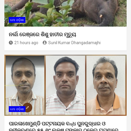
ମୋ ଓଡ଼ିଶା
ନର୍ଲା ରେଞ୍ଜରେ ଶିଶୁ ହାତୀର ମୃତ୍ୟୁ
21 hours ago
Sunil Kumar Dhangadamajhi
ମୋ ଓଡ଼ିଶା
ପାରଳାଖେମୁଣ୍ଡି ପଟ୍ଟନାୟକ ବନ୍ଧ ପୁନରୁଦ୍ଧାର ଓ
ନବୀକରଣରେ ୫୫.୬୯ ଲକ୍ଷ ଟଙ୍କାର ଠକେଇ ଘଟଣାରେ