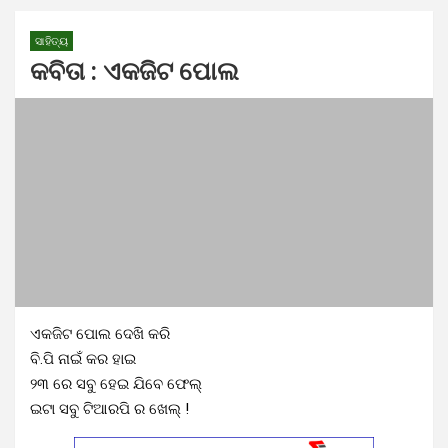
ସାହିତ୍ୟ
କବିତା : ଏକଜିଟ ପୋଲ
ଏକଜିଟ ପୋଲ ଦେଖି କରି
ବି.ପି ନାଇଁ କର ହାଇ
୨୩ ରେ ସବୁ ହେଇ ଯିବେ ଫେଲ୍
ଇଟା ସବୁ ଟିଆରପି ର ଖେଲ୍ !