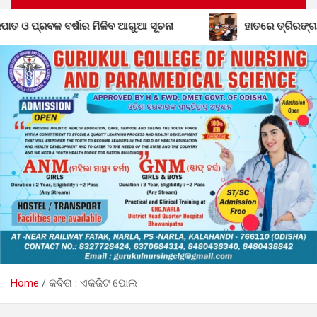
ଚନା
ହାତରେ ତ୍ରିରଙ୍ଗା, ମନରେ ଦେଶପ୍ରେମ: ୧୦ରେ କୋରାପୁଟ
Home
କବିତା : ଏକଜିଟ ପୋଲ