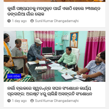
କୁର୍ଲୀ ପଞ୍ଚାୟତକୁ ମଦମୁକ୍ତ ପାଇଁ ଏକାଠି ହେଲେ ୨୩ଖଣ୍ଡ
ଡଙ୍ଗରିଆ ଗାଁର ଲୋକ
1 day ago
Sunil Kumar Dhangadamajhi
ମୋ ଓଡ଼ିଶା
ନର୍ଲା ବ୍ଲକରେ ସ୍ୱତନ୍ତ୍ର ସଘନ ସଂଶୋଧନ କାର୍ଯ୍ୟ
ପ୍ରସଙ୍ଗ: ଅଗଷ୍ଟ ୪ରୁ ଚାଲିଛି ଅସଙ୍ଗତି ସଂଶୋଧନ
1 day ago
Sunil Kumar Dhangadamajhi