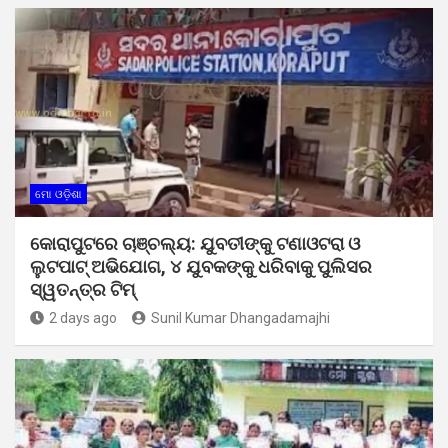
ମୋ ଓଡ଼ିଶା
କୋରାପୁଟରେ ଚାଞ୍ଚଲ୍ୟ: ଯୁବତୀଙ୍କୁ ଟଣାଓଟରା ଓ
ଲୁଟପାଟ୍ ଅଭିଯୋଗ, ୪ ଯୁବକଙ୍କୁ ଧରିବାକୁ ପୁଲିସର
ସ୍ୱତନ୍ତ୍ର ଟିମ୍
2 days ago
Sunil Kumar Dhangadamajhi