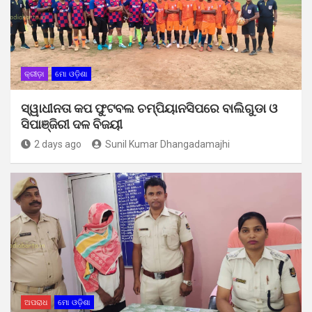
କ୍ରୀଡ଼ା
ମୋ ଓଡ଼ିଶା
ସ୍ୱାଧୀନତା କପ ଫୁଟବଲ ଚମ୍ପିୟାନସିପରେ ବାଲିଗୁଡା ଓ
ସିପାଞ୍ଜିରୀ ଦଳ ବିଜୟୀ
2 days ago
Sunil Kumar Dhangadamajhi
ଅପରାଧ
ମୋ ଓଡ଼ିଶା