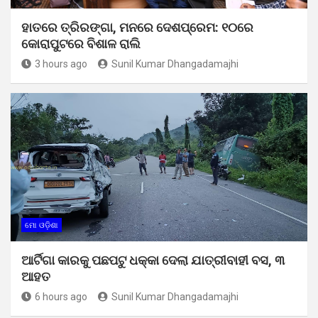
ହାତରେ ତ୍ରିରଙ୍ଗା, ମନରେ ଦେଶପ୍ରେମ: ୧୦ରେ
କୋରାପୁଟରେ ବିଶାଳ ରାଲି
3 hours ago
Sunil Kumar Dhangadamajhi
ମୋ ଓଡ଼ିଶା
ଆର୍ଟିଗା କାରକୁ ପଛପଟୁ ଧକ୍କା ଦେଲା ଯାତ୍ରୀବାହୀ ବସ, ୩
ଆହତ
6 hours ago
Sunil Kumar Dhangadamajhi