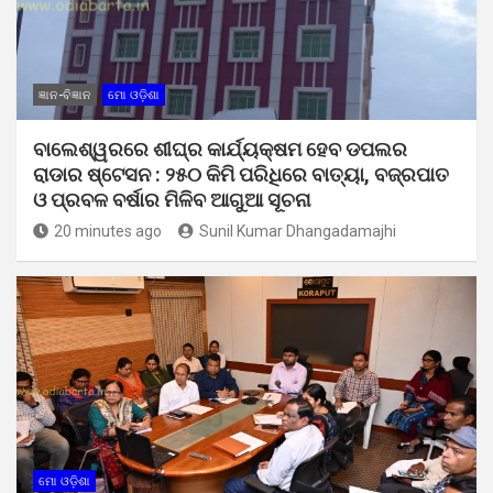
ଜ୍ଞାନ-ବିଜ୍ଞାନ
ମୋ ଓଡ଼ିଶା
ବାଲେଶ୍ୱରରେ ଶୀଘ୍ର କାର୍ଯ୍ୟକ୍ଷମ ହେବ ଡପଲର
ରାଡାର ଷ୍ଟେସନ : ୨୫୦ କିମି ପରିଧିରେ ବାତ୍ୟା, ବଜ୍ରପାତ
ଓ ପ୍ରବଳ ବର୍ଷାର ମିଳିବ ଆଗୁଆ ସୂଚନା
20 minutes ago
Sunil Kumar Dhangadamajhi
ମୋ ଓଡ଼ିଶା