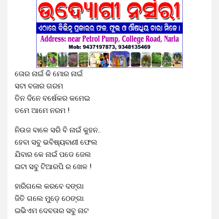
ତୋର ନାଇଁ କି ମୋର ନାଇଁ
ସଟା ବଜାର ଗରମ
ତିନ ଦିନେ ବର୍ଷେକର କମେଇ
ତମେ ଆମେ ନରମ !
ନିଉଜ ବାଳେ ସରି ବି ନାଇଁ କୁହନ..
ହେବା ସବୁ ଭବିଷ୍ୟବାଣୀ ଫେଲ
ଯିବାର କେ ନାଇଁ ପଡେ ଜେଲ
ଇଟା ସବୁ ଟିଆରପି ର ଖେଳ !
ହାରିଗଲେ କରବେ ଦଙ୍ଗା
ଜିତି ଗଲେ ମୁଡ଼େ ଠେଙ୍ଗା
ଇଭିଏମ ଦେବତାର ସବୁ ନାଟ