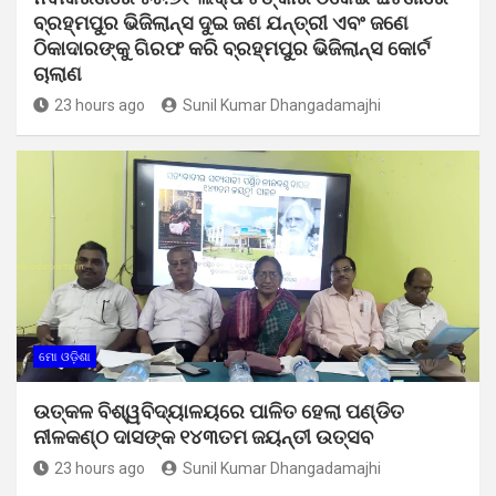
ବ୍ରହ୍ମପୁର ଭିଜିଲାନ୍ସ ଦୁଇ ଜଣ ଯନ୍ତ୍ରୀ ଏବଂ ଜଣେ
ଠିକାଦାରଙ୍କୁ ଗିରଫ କରି ବ୍ରହ୍ମପୁର ଭିଜିଲାନ୍ସ କୋର୍ଟ
ଚାଲାଣ
23 hours ago
Sunil Kumar Dhangadamajhi
ମୋ ଓଡ଼ିଶା
ଉତ୍କଳ ବିଶ୍ୱବିଦ୍ୟାଳୟରେ ପାଳିତ ହେଲା ପଣ୍ଡିତ
ନୀଳକଣ୍ଠ ଦାସଙ୍କ ୧୪୩ତମ ଜୟନ୍ତୀ ଉତ୍ସବ
23 hours ago
Sunil Kumar Dhangadamajhi