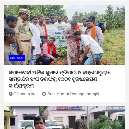
ମୋ ଓଡ଼ିଶା
ସମାଜସେବୀ ଅନିଲ କୁମାର ତ୍ରିପାଠୀ ଓ ବଙ୍ଗୋମୁଣ୍ଡା
ସାମ୍ବାଦିକ ସଂଘ ତରଫରୁ ୧୦୦୧ ବୃକ୍ଷରୋପଣ
କାର୍ଯ୍ୟକ୍ରମ
23 hours ago
Sunil Kumar Dhangadamajhi