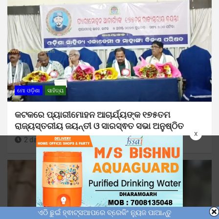
ମୋ ଓଡ଼ିଶା
ସାହିତ୍ୟ
କଟକରେ ପ୍ୟାରୀମୋହନ ଆଚାର୍ଯ୍ୟଙ୍କ ୧୭୫ତମ
ରାଜ୍ୟସ୍ତରୀୟ ଜୟନ୍ତୀ ଓ ସାରସ୍ଵତ ସଭା ଅନୁଷ୍ଠିତ
x
2 days ago
Sunil Kumar Dhangadamajhi
ଏଠି ଛୁଇଁ ହ୍ଵାଟ୍ସଆପରେ ବ୍ରେକିଂ ନ୍ୟୁଜ ପାଆନ୍ତୁ