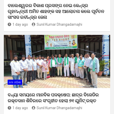
ବାଲେଶ୍ୱରର ବିକାଶ ପ୍ରସଙ୍ଗ ନେଇ କେନ୍ଦ୍ର
ଗୃହମନ୍ତ୍ରୀ ଅମିତ ଶାହଙ୍କ ସହ ଆଲୋଚନା କଲେ ପୂର୍ବତନ
ସାଂସଦ ରବୀନ୍ଦ୍ର ଜେନା
1 day ago
Sunil Kumar Dhangadamajhi
ମୋ ଓଡ଼ିଶା
ବନ୍ୟା ସମୟରେ ମାନବିକ ପଦକ୍ଷେପ: ଛାତ୍ର ବିଜେଡିର
ରକ୍ତଦାନ ଶିବିରରେ ସଂଗୃହୀତ ହେଲା ୭୧ ୟୁନିଟ୍ ରକ୍ତ
1 day ago
Sunil Kumar Dhangadamajhi