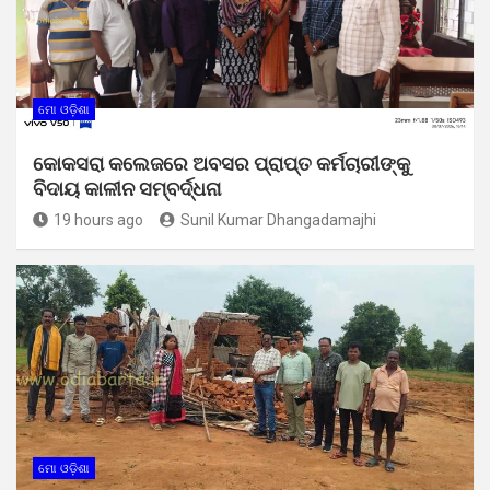
ମୋ ଓଡ଼ିଶା
କୋକସରା କଲେଜରେ ଅବସର ପ୍ରାପ୍ତ କର୍ମଚାରୀଙ୍କୁ
ବିଦାୟ କାଳୀନ ସମ୍ବର୍ଦ୍ଧନା
19 hours ago
Sunil Kumar Dhangadamajhi
ମୋ ଓଡ଼ିଶା