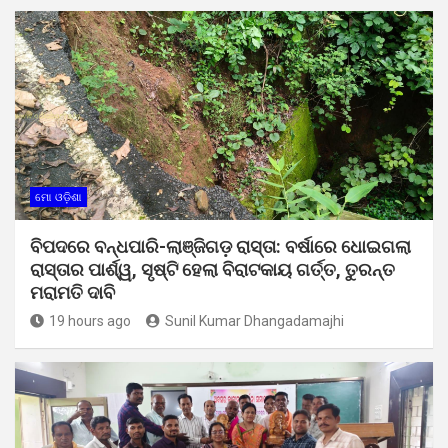
ମୋ ଓଡ଼ିଶା
ବିପଦରେ ବନ୍ଧପାରି-ଲାଞ୍ଜିଗଡ଼ ରାସ୍ତା: ବର୍ଷାରେ ଧୋଇଗଲା
ରାସ୍ତାର ପାର୍ଶ୍ୱ, ସୃଷ୍ଟି ହେଲା ବିରାଟକାୟ ଗର୍ତ୍ତ, ତୁରନ୍ତ
ମରାମତି ଦାବି
19 hours ago
Sunil Kumar Dhangadamajhi