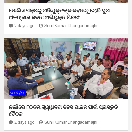
ପୋଲିସ ପକ୍ଷରୁ ଅଭିଯୁକ୍ତଙ୍କ କବଜାରୁ ଚୋରି ସୁନା
ଅଳଙ୍କାର ଜବତ: ଅଭିଯୁକ୍ତ ଗିରଫ
2 days ago
Sunil Kumar Dhangadamajhi
ମୋ ଓଡ଼ିଶା
ନର୍ଲାରେ ୮୦ତମ ସ୍ୱାଧିନତା ଦିବସ ପାଳନ ପାଇଁ ପ୍ରସ୍ତୁତି
ବୈଠକ
2 days ago
Sunil Kumar Dhangadamajhi