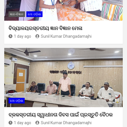
ଜ୍ଞାନ-ବିଜ୍ଞାନ
ମୋ ଓଡ଼ିଶା
ବିଦ୍ୟାଳୟରସ୍ତରୀୟ ଜ୍ଞାନ ବିଜ୍ଞାନ ମେଳା
1 day ago
Sunil Kumar Dhangadamajhi
ମୋ ଓଡ଼ିଶା
ବ୍ଳକସ୍ତରୀୟ ସ୍ୱାଧୀନତା ଦିବସ ପାଇଁ ପ୍ରସ୍ତୁତି ବୈଠକ
1 day ago
Sunil Kumar Dhangadamajhi