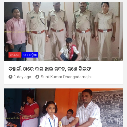
ଅପରାଧ
ମୋ ଓଡ଼ିଶା
ଡହାଗାଁ ଠାରେ ବାଘ ଛାଲ ଜବତ, ଜଣେ ଗିରଫ
1 day ago
Sunil Kumar Dhangadamajhi