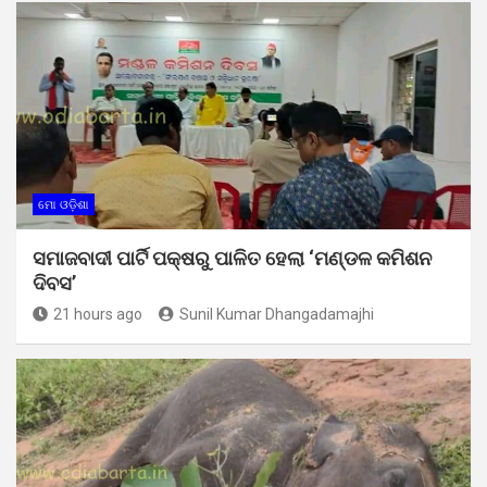
ମୋ ଓଡ଼ିଶା
ସମାଜବାଦୀ ପାର୍ଟି ପକ୍ଷରୁ ପାଳିତ ହେଲା ‘ମଣ୍ଡଳ କମିଶନ
ଦିବସ’
21 hours ago
Sunil Kumar Dhangadamajhi