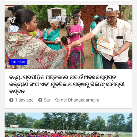
ମୋ ଓଡ଼ିଶା
ବନ୍ୟା ପ୍ରପୀଡ଼ିତ ଅଞ୍ଚଳରେ ନାବାର୍ଡ ଅବସରପ୍ରାପ୍ତ
କଲ୍ୟାଣ ସଂଘ ଏବଂ ଯୁବବିକାଶ ପକ୍ଷରୁ ରିଲିଫ୍ ସାମଗ୍ରୀ
ବଣ୍ଟନ
1 day ago
Sunil Kumar Dhangadamajhi