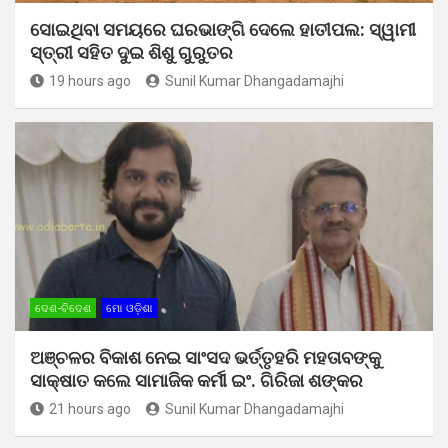
ସୋଇଥିବା ସମୟରେ ଘରଭାଙ୍ଗି ଦେଲେ ହାତୀପଲ: ସ୍ୱାମୀ
ସ୍ତ୍ରୀ ସହିତ ଦୁଇ ଶିଶୁ ଗୁରୁତର
19 hours ago
Sunil Kumar Dhangadamajhi
ଦେଶ-ବିଦେଶ
ମୋ ଓଡ଼ିଶା
ଅଞ୍ଚଳର ବିକାଶ ନେଇ ସାଂସଦ ଭର୍ତ୍ତୃହରି ମହତାବଙ୍କୁ
ସାକ୍ଷାତ କଲେ ସାମାଜିକ କର୍ମୀ ଇଂ. ଗିରିଜା ଶଙ୍କର
21 hours ago
Sunil Kumar Dhangadamajhi