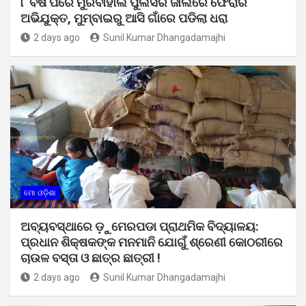
୮ ବର୍ଷ ପରେ ମୁରିବାହାଲ ପୁଲିସର ଜାଲରେ ଫେରାର
ଅଭିଯୁକ୍ତ, ମୁମ୍ବାଇରୁ ଆସି ଗାଁରେ ପଡିଲା ଧରା
2 days ago
Sunil Kumar Dhangadamajhi
ମୋ ଓଡ଼ିଶା
ଅବ୍ୟବସ୍ଥାରେ ଡ଼ୁମେରପଡା ପ୍ରାଥମିକ ବିଦ୍ୟାଳୟ:
ପ୍ରଧାନ ଶିକ୍ଷକଙ୍କ ମନମାନି ଯୋଗୁଁ ଶ୍ରେଣୀ କୋଠରୀରେ
ଚାଉଳ ବସ୍ତା ଓ ଛାତ୍ର ଛାତ୍ରୀ !
2 days ago
Sunil Kumar Dhangadamajhi