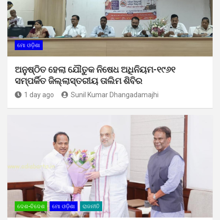
ମୋ ଓଡ଼ିଶା
ଅନୁଷ୍ଠିତ ହେଲା ଯୌତୁକ ନିଷେଧ ଅଧିନିୟମ-୧୯୬୧
ସମ୍ପର୍କିତ ଜିଲ୍ଲାସ୍ତରୀୟ ତାଲିମ ଶିବିର
1 day ago
Sunil Kumar Dhangadamajhi
ଦେଶ-ବିଦେଶ
ମୋ ଓଡ଼ିଶା
ରାଜନୀତି