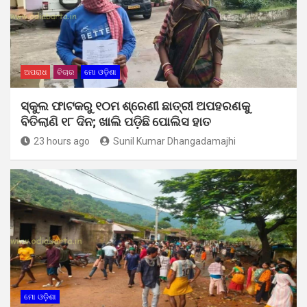
ଅପରାଧ
ବିଚାର
ମୋ ଓଡ଼ିଶା
ସ୍କୁଲ ଫାଟକରୁ ୧୦ମ ଶ୍ରେଣୀ ଛାତ୍ରୀ ଅପହରଣକୁ
ବିତିଲାଣି ୧୮ ଦିନ; ଖାଲି ପଡ଼ିଛି ପୋଲିସ ହାତ
23 hours ago
Sunil Kumar Dhangadamajhi
ମୋ ଓଡ଼ିଶା