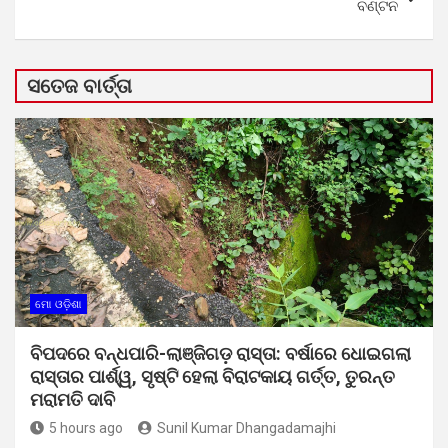
ବଣ୍ଟନ
ସତେଜ ବାର୍ତ୍ତା
ମୋ ଓଡ଼ିଶା
ବିପଦରେ ବନ୍ଧପାରି-ଲାଞ୍ଜିଗଡ଼ ରାସ୍ତା: ବର୍ଷାରେ ଧୋଇଗଲା
ରାସ୍ତାର ପାର୍ଶ୍ୱ, ସୃଷ୍ଟି ହେଲା ବିରାଟକାୟ ଗର୍ତ୍ତ, ତୁରନ୍ତ
ମରାମତି ଦାବି
5 hours ago
Sunil Kumar Dhangadamajhi