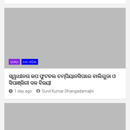
କ୍ରୀଡ଼ା
ମୋ ଓଡ଼ିଶା
ସ୍ୱାଧୀନତା କପ ଫୁଟବଲ ଚମ୍ପିୟାନସିପରେ ବାଲିଗୁଡା ଓ
ସିପାଞ୍ଜିରୀ ଦଳ ବିଜୟୀ
1 day ago
Sunil Kumar Dhangadamajhi