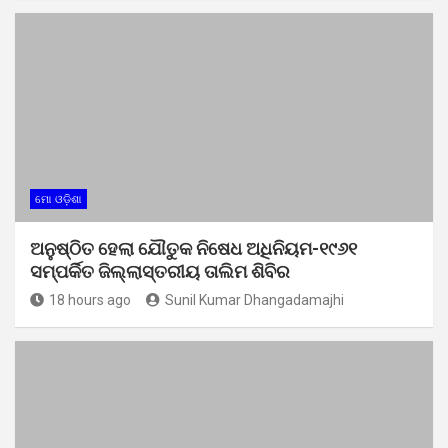
ମୋ ଓଡ଼ିଶା
ଅନୁଷ୍ଠିତ ହେଲା ଯୌତୁକ ନିଷେଧ ଅଧିନିୟମ-୧୯୬୧
ସମ୍ପର୍କିତ ଜିଲ୍ଲାସ୍ତରୀୟ ତାଲିମ ଶିବିର
18 hours ago
Sunil Kumar Dhangadamajhi