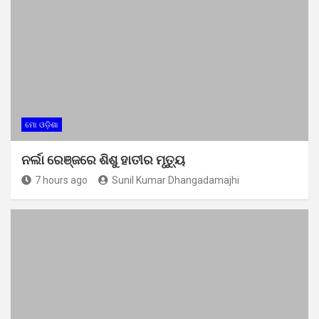
ମୋ ଓଡ଼ିଶା
ନର୍ଲା ରେଞ୍ଜରେ ଶିଶୁ ହାତୀର ମୃତ୍ୟୁ
7 hours ago
Sunil Kumar Dhangadamajhi