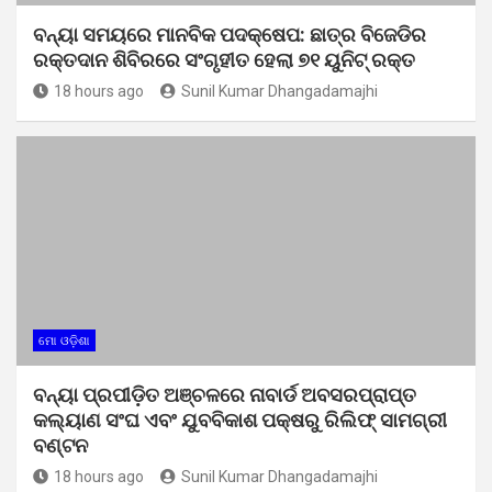
ବନ୍ୟା ସମୟରେ ମାନବିକ ପଦକ୍ଷେପ: ଛାତ୍ର ବିଜେଡିର
ରକ୍ତଦାନ ଶିବିରରେ ସଂଗୃହୀତ ହେଲା ୭୧ ୟୁନିଟ୍ ରକ୍ତ
18 hours ago
Sunil Kumar Dhangadamajhi
ମୋ ଓଡ଼ିଶା
ବନ୍ୟା ପ୍ରପୀଡ଼ିତ ଅଞ୍ଚଳରେ ନାବାର୍ଡ ଅବସରପ୍ରାପ୍ତ
କଲ୍ୟାଣ ସଂଘ ଏବଂ ଯୁବବିକାଶ ପକ୍ଷରୁ ରିଲିଫ୍ ସାମଗ୍ରୀ
ବଣ୍ଟନ
18 hours ago
Sunil Kumar Dhangadamajhi