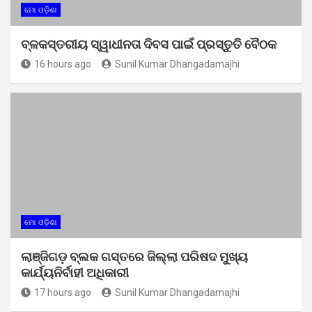
ମୋ ଓଡ଼ିଶା
ବ୍ଳକସ୍ତରୀୟ ସ୍ୱାଧୀନତା ଦିବସ ପାଇଁ ପ୍ରସ୍ତୁତି ବୈଠକ
16 hours ago
Sunil Kumar Dhangadamajhi
ମୋ ଓଡ଼ିଶା
ଲାଞ୍ଜିଗଡ଼ ବ୍ଲକ ଗସ୍ତରେ ଜିଲ୍ଲା ପରିଷଦ ମୁଖ୍ୟ
କାର୍ଯ୍ୟନିର୍ବାହୀ ଅଧିକାରୀ
17 hours ago
Sunil Kumar Dhangadamajhi