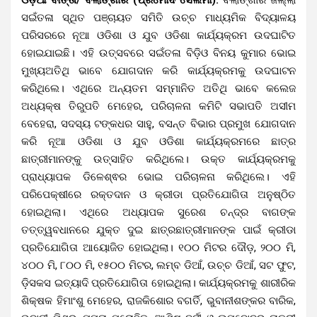
ସଇଁତଳା ସ୍ଥିତ ପଞ୍ଚାୟତ ସମିତି ଉଚ୍ଚ ମାଧ୍ୟମିକ ବିଦ୍ୟାଳୟ
ପରିସରରେ ନୂଆ ଓଡିଶା ଓ ଯୁବ ଓଡିଶା କାର୍ଯ୍ୟକ୍ରମ ଉଦଘାଟିତ
ହୋଇଯାଇଛି। ଏହି ଉତ୍ସବରେ ସଇଁତଳା ବିଡ଼ିଓ ବିନୟ କୁମାର ଭୋଇ
ମୁଖ୍ୟଅତିଥି ଭାବେ ଯୋଗଦାନ କରି କାର୍ଯ୍ୟକ୍ରମକୁ ଉଦଘାଟନ
କରିଥିଲେ। ଏଥିରେ ଅନ୍ୟତମ ସମ୍ମାନିତ ଅତିଥି ଭାବେ କଲେଜ
ଅଧ୍ୟକ୍ଷ ତିରୁପତି ମେହେର, ପରିଚାଳନା କମିଟି ସଭାପତି ଅସୀମ
ବେହେରା, ସଦସ୍ୟ ଟଙ୍କଧର ସାହୁ, ବସନ୍ତ ବିଭାର ପ୍ରମୁଖ ଯୋଗଦାନ
କରି ନୂଆ ଓଡିଶା ଓ ଯୁବ ଓଡିଶା କାର୍ଯ୍ୟକ୍ରମରେ ଛାତ୍ର
ଛାତ୍ରୀମାନଙ୍କୁ ଉତ୍ସାହିତ କରିଥିଲେ। ଉକ୍ତ କାର୍ଯ୍ୟକ୍ରମକୁ
ପ୍ରାଧ୍ୟାପକ ଡିଳେଶ୍ଵର ଭୋଇ ପରିଚାଳନା କରିଥିଲେ। ଏହି
ପରିପେକ୍ଷୀରେ ରକ୍ତଦାନ ଓ କ୍ରୀଡା ପ୍ରତିଯୋଗିତା ଅନୁଷ୍ଠିତ
ହୋଇଥିଲା। ଏଥିରେ ଅଧ୍ୟାପକ ସୁରେଶ ଚନ୍ଦ୍ର ବାଗଙ୍କ
ତତ୍ତ୍ୱବଧାନରେ ଯୁକ୍ତ ଦୁଇ ଛାତ୍ରଛାତ୍ରୀମାନଙ୍କ ପାଇଁ କ୍ରୀଡା
ପ୍ରତିଯୋଗିତା ଆୟୋଜିତ ହୋଇଥିଲା। ୧୦୦ ମିଟର ଦୌଡ଼, ୨୦୦ ମି,
୪୦୦ ମି, ୮୦୦ ମି, ୧୫୦୦ ମିଟର, ଲମ୍ବ ଡିଆଁ, ଉଚ୍ଚ ଡିଆଁ, ସଟ ଫୁଟ,
ଡ଼ିସକସ ଇତ୍ୟାଦି ପ୍ରତିଯୋଗିତା ହୋଇଥିଲା। କାର୍ଯ୍ୟକ୍ରମକୁ ଶାରୀରିକ
ଶିକ୍ଷକ ହିମାଂଶୁ ମେହେର, ରାଜକିଶୋର ବଗର୍ତି, ଭୁବାନୀଶଙ୍କର ବାରିକ,