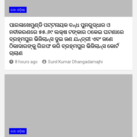
ମୋ ଓଡ଼ିଶା
ପାରଳାଖେମୁଣ୍ଡି ପଟ୍ଟନାୟକ ବନ୍ଧ ପୁନରୁଦ୍ଧାର ଓ
ନବୀକରଣରେ ୫୫.୬୯ ଲକ୍ଷ ଟଙ୍କାର ଠକେଇ ଘଟଣାରେ
ବ୍ରହ୍ମପୁର ଭିଜିଲାନ୍ସ ଦୁଇ ଜଣ ଯନ୍ତ୍ରୀ ଏବଂ ଜଣେ
ଠିକାଦାରଙ୍କୁ ଗିରଫ କରି ବ୍ରହ୍ମପୁର ଭିଜିଲାନ୍ସ କୋର୍ଟ
ଚାଲାଣ
8 hours ago
Sunil Kumar Dhangadamajhi
ମୋ ଓଡ଼ିଶା