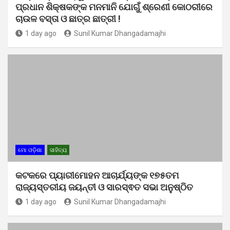
ପ୍ରଧାନ ଶିକ୍ଷକଙ୍କ ମନମାନି ଯୋଗୁଁ ଶ୍ରେଣୀ କୋଠରୀରେ
ଚାଉଳ ବସ୍ତା ଓ ଛାତ୍ର ଛାତ୍ରୀ !
1 day ago
Sunil Kumar Dhangadamajhi
ମୋ ଓଡ଼ିଶା
ସାହିତ୍ୟ
କଟକରେ ପ୍ୟାରୀମୋହନ ଆଚାର୍ଯ୍ୟଙ୍କ ୧୭୫ତମ
ରାଜ୍ୟସ୍ତରୀୟ ଜୟନ୍ତୀ ଓ ସାରସ୍ଵତ ସଭା ଅନୁଷ୍ଠିତ
1 day ago
Sunil Kumar Dhangadamajhi