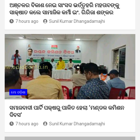
ଅଞ୍ଚଳର ବିକାଶ ନେଇ ସାଂସଦ ଭର୍ତ୍ତୃହରି ମହତାବଙ୍କୁ
ସାକ୍ଷାତ କଲେ ସାମାଜିକ କର୍ମୀ ଇଂ. ଗିରିଜା ଶଙ୍କର
7 hours ago
Sunil Kumar Dhangadamajhi
ମୋ ଓଡ଼ିଶା
ସମାଜବାଦୀ ପାର୍ଟି ପକ୍ଷରୁ ପାଳିତ ହେଲା ‘ମଣ୍ଡଳ କମିଶନ
ଦିବସ’
7 hours ago
Sunil Kumar Dhangadamajhi