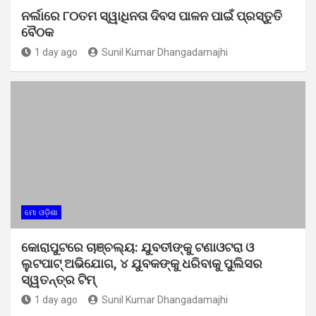
ନର୍ଲାରେ ୮୦ତମ ସ୍ୱାଧିନତା ଦିବସ ପାଳନ ପାଇଁ ପ୍ରସ୍ତୁତି
ବୈଠକ
1 day ago
Sunil Kumar Dhangadamajhi
ମୋ ଓଡ଼ିଶା
କୋରାପୁଟରେ ଚାଞ୍ଚଲ୍ୟ: ଯୁବତୀଙ୍କୁ ଟଣାଓଟରା ଓ
ଲୁଟପାଟ୍ ଅଭିଯୋଗ, ୪ ଯୁବକଙ୍କୁ ଧରିବାକୁ ପୁଲିସର
ସ୍ୱତନ୍ତ୍ର ଟିମ୍
1 day ago
Sunil Kumar Dhangadamajhi