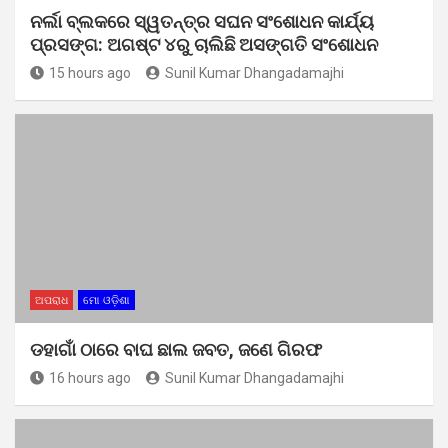
ନର୍ଲା ବ୍ଲକରେ ସ୍ୱତନ୍ତ୍ର ସଘନ ସଂଶୋଧନ କାର୍ଯ୍ୟ
ପ୍ରସଙ୍ଗ: ଅଗଷ୍ଟ ୪ରୁ ଚାଲିଛି ଅସଙ୍ଗତି ସଂଶୋଧନ
15 hours ago
Sunil Kumar Dhangadamajhi
ଅପରାଧ
ମୋ ଓଡ଼ିଶା
ଡହାଗାଁ ଠାରେ ବାଘ ଛାଲ ଜବତ, ଜଣେ ଗିରଫ
16 hours ago
Sunil Kumar Dhangadamajhi