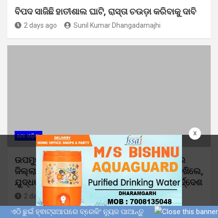
ବିପଦ ସାଜିଛି ହାତୀଶାଲ ଘାଟି, ରାସ୍ତା ଚଉଡ଼ା କରିବାକୁ ଦାବି
2 days ago
Sunil Kumar Dhangadamajhi
x
ମୋ ଓଡ଼ିଶା
ଉପମୁଖ୍ୟମନ୍ତ୍ରୀ ପ୍ରଭାତୀ ପରିଡାଙ୍କ ବାଲେଶ୍ୱର
ଜିଲ୍ଲା ଗସ୍ତ: ବନ୍ୟା କ୍ଷତିଗ୍ରସ୍ତ ଅଞ୍ଚଳ ବୁଲି ଦେଖିଲେ,
ଯୁଦ୍ଧକାଳୀନ ଭିତ୍ତିରେ ପୁନରୁଦ୍ଧାର ପାଇଁ ଦେଲେ ନିର୍ଦ୍ଦେଶ
2 days ago
Sunil Kumar Dhangadamajhi
ଏଠି ଛୁଇଁ ହ୍ଵାଟ୍ସଆପରେ ବ୍ରେକିଂ ନ୍ୟୁଜ ପାଆନ୍ତୁ