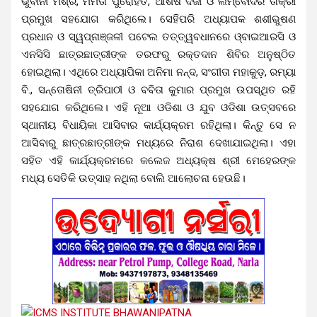
ଭୁବାନୀ ମିଶ୍ର, ମମତା ପୁରୋହିତ, ଆଶିଷ ଦର୍ଜୀ ଓ ଲମ୍ବୋଦର ତାକ୍ରୀ
ପ୍ରମୁଖ ସହଯୋଗ କରିଥିଲେ। ସେହିପରି ଅଧ୍ୟାପକ ଶଶୀଭୁଷଣ
ପ୍ରଧାନ ଓ ସ୍ୱପ୍ନାଞ୍ଜଳୀ ପଟେଲ ତତ୍ତ୍ୱବଧାନରେ ଓ୍ବାଇଆରସି ଓ
ଏନସିସି ଛାତ୍ରଛାତ୍ରୀଙ୍କ ତରଫରୁ ରକ୍ତଦାନ ଶିବିର ଅନୁଷ୍ଠିତ
ହୋଇଥିଲା। ଏଥିରେ ଅଧ୍ୟାପିକା ଅନିମା ନନ୍ଦ, ସଂଗୀତା ମହାକୁଡ଼, ରମ୍ୟା
ବି., ସନ୍ତୋଷିନୀ ତ୍ରିପାଠୀ ଓ ବବିତା କୁମାର ପ୍ରମୁଖ ଉପସ୍ଥିତ ରହି
ସହଯୋଗ କରିଥିଲେ। ଏହି ନୂଆ ଓଡିଶା ଓ ଯୁବ ଓଡିଶା ଉତ୍ସବରେ
ସ୍ଥାନୀୟ ବିଧାୟିକା ଆସିବାର କାର୍ଯ୍ୟକ୍ରମ ରହିଥିଲା। କିନ୍ତୁ ସେ ନ
ଆସିବାରୁ ଛାତ୍ରଛାତ୍ରୀଙ୍କ ମଧ୍ୟରେ ନିରାଶ ଦେଖାଯାଇଥିଲା। ଏହା
ସହିତ ଏହି କାର୍ଯ୍ୟକ୍ରମରେ କଲେଜ ଅଧ୍ୟକ୍ଷ ଶ୍ରୀ ମେହେରଙ୍କ
ମଧ୍ୟ ସେତିକି ଉତ୍ସାହ ନଥିଲା ବୋଲି ଆଲୋଚନା ହେଉଛି।