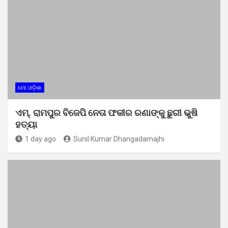
ମୋ ଓଡ଼ିଶା
ଏମ୍. ରାମପୁର ବିଜେପି ନେତା ଫକୀର ରଣାଙ୍କୁ ଛୁରୀ ଭୁଷି
ହତ୍ୟା
1 day ago
Sunil Kumar Dhangadamajhi