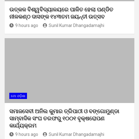
ଉତ୍କଳ ବିଶ୍ୱବିଦ୍ୟାଳୟରେ ପାଳିତ ହେଲା ପଣ୍ଡିତ
ନୀଳକଣ୍ଠ ଦାସଙ୍କ ୧୪୩ତମ ଜୟନ୍ତୀ ଉତ୍ସବ
9 hours ago
Sunil Kumar Dhangadamajhi
ମୋ ଓଡ଼ିଶା
ସମାଜସେବୀ ଅନିଲ କୁମାର ତ୍ରିପାଠୀ ଓ ବଙ୍ଗୋମୁଣ୍ଡା
ସାମ୍ବାଦିକ ସଂଘ ତରଫରୁ ୧୦୦୧ ବୃକ୍ଷରୋପଣ
କାର୍ଯ୍ୟକ୍ରମ
9 hours ago
Sunil Kumar Dhangadamajhi