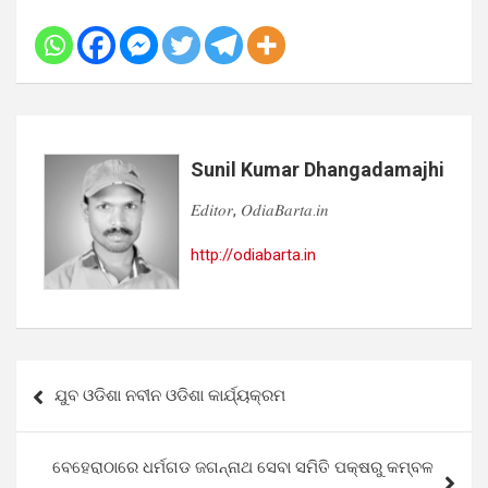
Sunil Kumar Dhangadamajhi
𝐸𝑑𝑖𝑡𝑜𝑟, 𝑂𝑑𝑖𝑎𝐵𝑎𝑟𝑡𝑎.𝑖𝑛
http://odiabarta.in
Post
ଯୁବ ଓଡିଶା ନବୀନ ଓଡିଶା କାର୍ଯ୍ୟକ୍ରମ
navigation
ବେହେରାଠାରେ ଧର୍ମଗଡ ଜଗନ୍ନାଥ ସେବା ସମିତି ପକ୍ଷରୁ କମ୍ବଳ