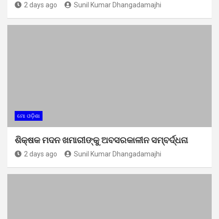
2 days ago
Sunil Kumar Dhangadamajhi
ମୋ ଓଡ଼ିଶା
ଶିକ୍ଷକ ମଦନ ଖମାରୀଙ୍କୁ ଅବସରକାଳୀନ ସମ୍ବର୍ଦ୍ଧନା
2 days ago
Sunil Kumar Dhangadamajhi