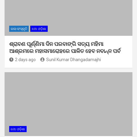
କଳା-ସଂସ୍କୃତି
ମୋ ଓଡ଼ିଶା
ଶ୍ରାବଣ ପୂର୍ଣ୍ଣିମା ଦିନ ପରବାଙ୍ଗି ସତ୍ୟ ମହିମା
ଆଶ୍ରମରେ ମହାସମାରୋହରେ ପାଳିତ ହେବ ନବାନ୍ନ ପର୍ବ
2 days ago
Sunil Kumar Dhangadamajhi
ମୋ ଓଡ଼ିଶା