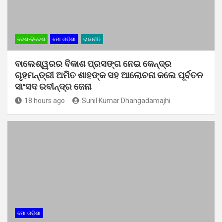
ଦେଶ-ବିଦେଶ
ମୋ ଓଡ଼ିଶା
ରାଜନୀତି
ବାଲେଶ୍ୱରର ବିକାଶ ପ୍ରସଙ୍ଗ ନେଇ କେନ୍ଦ୍ର
ଗୃହମନ୍ତ୍ରୀ ଅମିତ ଶାହଙ୍କ ସହ ଆଲୋଚନା କଲେ ପୂର୍ବତନ
ସାଂସଦ ରବୀନ୍ଦ୍ର ଜେନା
18 hours ago
Sunil Kumar Dhangadamajhi
ମୋ ଓଡ଼ିଶା