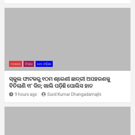
ଅପରାଧ
ବିଚାର
ମୋ ଓଡ଼ିଶା
ସ୍କୁଲ ଫାଟକରୁ ୧୦ମ ଶ୍ରେଣୀ ଛାତ୍ରୀ ଅପହରଣକୁ
ବିତିଲାଣି ୧୮ ଦିନ; ଖାଲି ପଡ଼ିଛି ପୋଲିସ ହାତ
9 hours ago
Sunil Kumar Dhangadamajhi