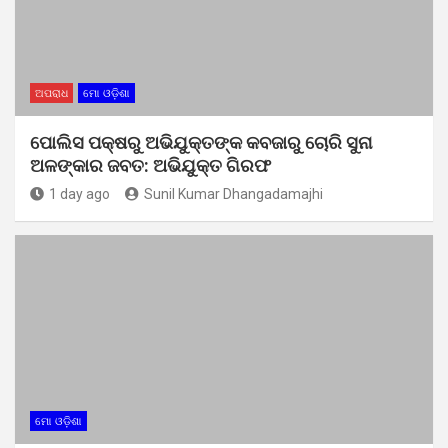
ଅପରାଧ
ମୋ ଓଡ଼ିଶା
ପୋଲିସ ପକ୍ଷରୁ ଅଭିଯୁକ୍ତଙ୍କ କବଜାରୁ ଚୋରି ସୁନା
ଅଳଙ୍କାର ଜବତ: ଅଭିଯୁକ୍ତ ଗିରଫ
1 day ago
Sunil Kumar Dhangadamajhi
ମୋ ଓଡ଼ିଶା