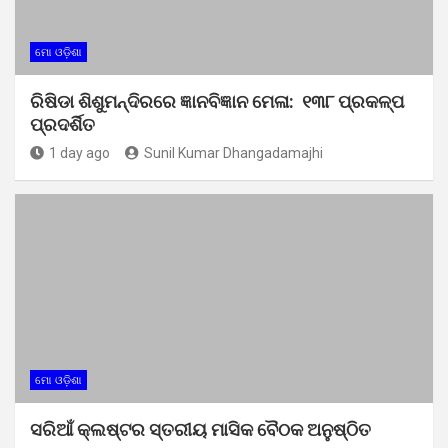
ମୋ ଓଡ଼ିଶା
ରିଷିଡା ଶିଶୁମନ୍ଦିରରେ ଜ୍ଞାନବିଜ୍ଞାନ ମେଳା: ୧୩୮ ପ୍ରକଳ୍ପ
ପ୍ରଦର୍ଶିତ
1 day ago
Sunil Kumar Dhangadamajhi
ମୋ ଓଡ଼ିଶା
ସରିଆଁ କ୍ଲଷ୍ଟର ସ୍ତରୀୟ ମାସିକ ବୈଠକ ଅନୁଷ୍ଠିତ