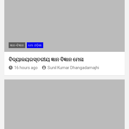
ଜ୍ଞାନ-ବିଜ୍ଞାନ
ମୋ ଓଡ଼ିଶା
ବିଦ୍ୟାଳୟରସ୍ତରୀୟ ଜ୍ଞାନ ବିଜ୍ଞାନ ମେଳା
16 hours ago
Sunil Kumar Dhangadamajhi