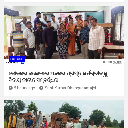
ମୋ ଓଡ଼ିଶା
କୋକସରା କଲେଜରେ ଅବସର ପ୍ରାପ୍ତ କର୍ମଚାରୀଙ୍କୁ
ବିଦାୟ କାଳୀନ ସମ୍ବର୍ଦ୍ଧନା
5 hours ago
Sunil Kumar Dhangadamajhi