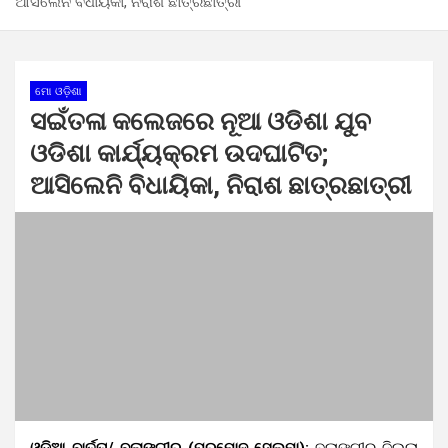
ଆସିଲେନି ବିଧାୟିକା, ନିରାଶ ଛାତ୍ରଛାତ୍ରୀ
ମୋ ଓଡ଼ିଶା
ସଇଁତଳା କଲେଜରେ ନୂଆ ଓଡିଶା ଯୁବ
ଓଡିଶା କାର୍ଯ୍ୟକ୍ରମ ଉଦଘାଟିତ;
ଆସିଲେନି ବିଧାୟିକା, ନିରାଶ ଛାତ୍ରଛାତ୍ରୀ
ଓଡ଼ିଆ ବାର୍ତ୍ତା/ ବଲାଙ୍ଗୀର (ପ୍ରମୋଦ ସେଲମା):
ବଲାଙ୍ଗୀର ଜିଲ୍ଲା