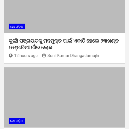
ମୋ ଓଡ଼ିଶା
କୁର୍ଲୀ ପଞ୍ଚାୟତକୁ ମଦମୁକ୍ତ ପାଇଁ ଏକାଠି ହେଲେ ୨୩ଖଣ୍ଡ
ଡଙ୍ଗରିଆ ଗାଁର ଲୋକ
12 hours ago
Sunil Kumar Dhangadamajhi
ମୋ ଓଡ଼ିଶା