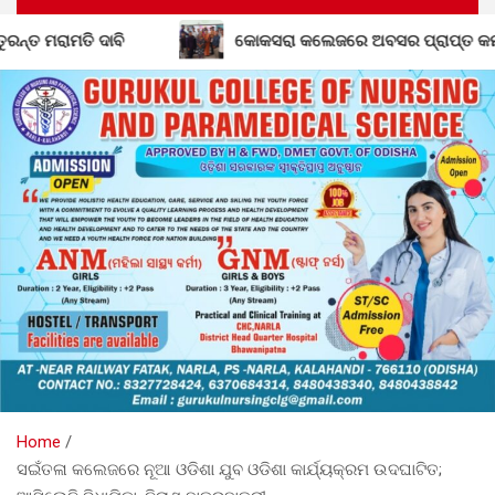
କୋକସରା କଲେଜରେ ଅବସର ପ୍ରାପ୍ତ କର୍ମଚାରୀଙ୍କୁ ବିଦାୟ କାଳୀ
Home
ସଇଁତଳା କଲେଜରେ ନୂଆ ଓଡିଶା ଯୁବ ଓଡିଶା କାର୍ଯ୍ୟକ୍ରମ ଉଦଘାଟିତ;