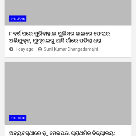
ମୋ ଓଡ଼ିଶା
୮ ବର୍ଷ ପରେ ମୁରିବାହାଲ ପୁଲିସର ଜାଲରେ ଫେରାର
ଅଭିଯୁକ୍ତ, ମୁମ୍ବାଇରୁ ଆସି ଗାଁରେ ପଡିଲା ଧରା
1 day ago
Sunil Kumar Dhangadamajhi
ମୋ ଓଡ଼ିଶା
ଅବ୍ୟବସ୍ଥାରେ ଡ଼ୁମେରପଡା ପ୍ରାଥମିକ ବିଦ୍ୟାଳୟ: