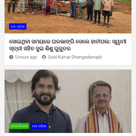
ମୋ ଓଡ଼ିଶା
ସୋଇଥିବା ସମୟରେ ଘରଭାଙ୍ଗି ଦେଲେ ହାତୀପଲ: ସ୍ୱାମୀ
ସ୍ତ୍ରୀ ସହିତ ଦୁଇ ଶିଶୁ ଗୁରୁତର
5 hours ago
Sunil Kumar Dhangadamajhi
ଦେଶ-ବିଦେଶ
ମୋ ଓଡ଼ିଶା