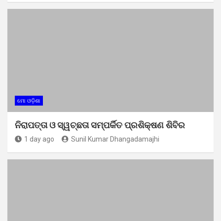
ମୋ ଓଡ଼ିଶା
ନିରାପତ୍ତା ଓ ସ୍ୱଚ୍ଛତା ସମ୍ପର୍କିତ ପ୍ରଶିକ୍ଷଣ ଶିବିର
1 day ago
Sunil Kumar Dhangadamajhi