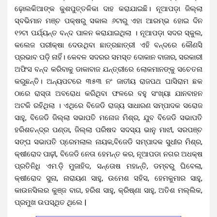
ଢ଼ୋଲକିଆଙ୍କ କୁଶପୁତ୍ତଳିକା ଦାହ କରାଯାଇଛି। ନୂଆପଡ଼ା ଜିଲ୍ଲା
ସ୍ବଭିମାନ ମଞ୍ଚ ପକ୍ଷରୁ ସକାଲ ୬ଟାରୁ ଏହା ଆରମ୍ଭ ହୋଇ ଦିନ
୧୨ଟା ପର୍ଯ୍ୟନ୍ତ ବନ୍ଦ ପାଳନ କରାଯାଇଥିଲା । ନୂଆପଡ଼ା ସଦର ସ୍କୁଲ,
କଲେଜ ପରୀକ୍ଷା ଦେଉଥିବା ଛାତ୍ରଛାତ୍ରୀ ଏହି ବନ୍ଦରେ କୌଣସି
ପ୍ରଭାବ ପଡ଼ି ନାହିଁ। କେବଳ ସଦରର ସମସ୍ତ ଦୋକାନ ବାଜାର, ସରକାରୀ
ଅଫିସ ବନ୍ଦ କରିବାକୁ ଡାକାବାଜ ଯନ୍ତ୍ରୀରେ ଲୋକମାନଙ୍କୁ ସଚେତନା
କରୁଛନ୍ତି। ଅନ୍ୟପଟରେ ୩୫୩ ନଂ ଜାତୀୟ ରାଜପଥ ଘାସିରାମ ଛକ
ଠାରେ ରାସ୍ତା ଅବରୋଧ କରିଥିବା ଫଳରେ ବହୁ ସଂଖ୍ୟା ଯାନବାହନ
ଅଟକି ରହିଥିଲା । ଏଥିରେ ବିଜେଡି ରାଜ୍ୟ ସାଧାରଣ ସମ୍ପାଦକ ସରୋଜ
ସାହୁ, ବିଜେଡି ଜିଲ୍ଲା ସଭାପତି ମନୋଜ ମିଶ୍ର, ଯୁବ ବିଜେଡି ସଭାପତି
ହରିଶଚନ୍ଦ୍ର ପଣ୍ଡା, ଜିଲ୍ଲା ପରିଷଦ ସଦସ୍ୟ ଭାନୁ ମାଝୀ, ସରପଞ୍ଚ
ସଙ୍ଘ ସଭାପତି ପ୍ରେମଲାଲ ନାୟକ,ବିଜେଡି ସମ୍ପାଦକ ସୁଧୀର ମିଶ୍ର,
କ୍ଷୀରୋଦ ପାଢ଼ୀ, ବିଜେଡି ନେତା ହେମନ୍ତ କର, ନୂଆପଡା ନଗର ଅଧକ୍ଷ
ପ୍ରତିନିଧି ଏମ.ଡ଼ି ମୁଜାହିଦ, ସନ୍ତୋଷ ମହାନ୍ତି, ଡମ୍ବରୁ ଘିବେଲା,
କ୍ଷୀରୋଦ ସୁନା, ନାରାୟଣ ସାହୁ, ଉମେଶ ସହିସ, ହେମକୁମାର ସାହୁ,
କାଉନସିଲର କୁଞ୍ଜ ବାଗ, ହରିଶ ସାହୁ, କ୍ରିଷ୍ଣା ସାହୁ, ଅତିଶ ମଲ୍ଲିକ,
ପ୍ରମୁଖ ଉପସ୍ଥିତ ଥିଲେ |