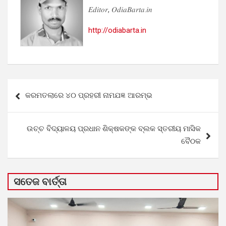
𝐸𝑑𝑖𝑡𝑜𝑟, 𝑂𝑑𝑖𝑎𝐵𝑎𝑟𝑡𝑎.𝑖𝑛
http://odiabarta.in
Post
କରମତଲାରେ ୪୦ ପ୍ରହରୀ ନାମଯଜ୍ଞ ଆରମ୍ଭ
navigation
ଉଚ୍ଚ ବିଦ୍ୟାଳୟ ପ୍ରଧାନ ଶିକ୍ଷକଙ୍କ ବ୍ଲକ ସ୍ତରୀୟ ମାସିକ
ବୈଠକ
ସତେଜ ବାର୍ତ୍ତା