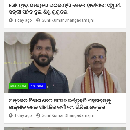
ସୋଇଥିବା ସମୟରେ ଘରଭାଙ୍ଗି ଦେଲେ ହାତୀପଲ: ସ୍ୱାମୀ
ସ୍ତ୍ରୀ ସହିତ ଦୁଇ ଶିଶୁ ଗୁରୁତର
1 day ago
Sunil Kumar Dhangadamajhi
ଦେଶ-ବିଦେଶ
ମୋ ଓଡ଼ିଶା
ଅଞ୍ଚଳର ବିକାଶ ନେଇ ସାଂସଦ ଭର୍ତ୍ତୃହରି ମହତାବଙ୍କୁ
ସାକ୍ଷାତ କଲେ ସାମାଜିକ କର୍ମୀ ଇଂ. ଗିରିଜା ଶଙ୍କର
1 day ago
Sunil Kumar Dhangadamajhi