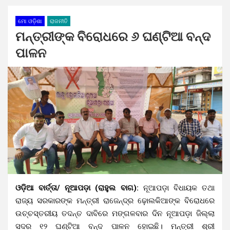
ମୋ ଓଡ଼ିଶା
ରାଜନୀତି
ମନ୍ତ୍ରୀଙ୍କ ବିରୋଧରେ ୬ ଘଣ୍ଟିଆ ବନ୍ଦ
ପାଳନ
ଓଡ଼ିଆ ବାର୍ତ୍ତା/ ନୂଆପଡ଼ା (ରାହୁଲ ବାଗ):
ନୂଆପଡ଼ା ବିଧାୟକ ତଥା
ରାଜ୍ୟ ସରକାରଙ୍କ ମନ୍ତ୍ରୀ ରାଜେନ୍ଦ୍ର ଢ଼ୋଲକିଆଙ୍କ ବିରୋଧରେ
ଉଚ୍ଚସ୍ତରୀୟ ତଦନ୍ତ ଦାବିରେ ମଙ୍ଗଳବାର ଦିନ ନୂଆପଡ଼ା ଜିଲ୍ଲା
ସଦର ୧୨ ଘଣ୍ଟିଆ ବନ୍ଦ ପାଳନ ହୋଇଛି। ମନ୍ତ୍ରୀ ଶ୍ରୀ