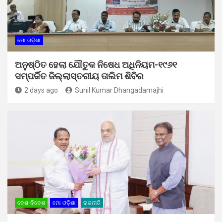
ମୋ ଓଡ଼ିଶା
ଅନୁଷ୍ଠିତ ହେଲା ଯୌତୁକ ନିଷେଧ ଅଧିନିୟମ-୧୯୬୧
ସମ୍ପର୍କିତ ଜିଲ୍ଲାସ୍ତରୀୟ ତାଲିମ ଶିବିର
2 days ago
Sunil Kumar Dhangadamajhi
ଦେଶ-ବିଦେଶ
ମୋ ଓଡ଼ିଶା
ରାଜନୀତି