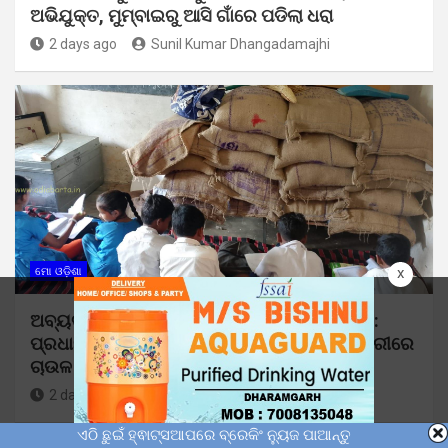
ଅଭିଯୁକ୍ତ, ମୁମ୍ବାଇରୁ ଆସି ଗାଁରେ ପଡିଲା ଧରା
2 days ago
Sunil Kumar Dhangadamajhi
x
ମୋ ଓଡ଼ିଶା
ଅବ୍ୟବସ୍ଥାରେ ଡ଼ୁମେରପଡା ପ୍ରାଥମିକ ବିଦ୍ୟାଳୟ:
ପ୍ରଧାନ ଶିକ୍ଷକଙ୍କ ମନମାନି ଯୋଗୁଁ ଶ୍ରେଣୀ କୋଠରୀରେ
ଚାଉଳ ବସ୍ତା ଓ ଛାତ୍ର ଛାତ୍ରୀ !
2 days ago
Sunil Kumar Dhangadamajhi
ଏଠି ଛୁଇଁ ହ୍ଵାଟ୍ସଆପରେ ବ୍ରେକିଂ ନ୍ୟୁଜ ପାଆନ୍ତୁ