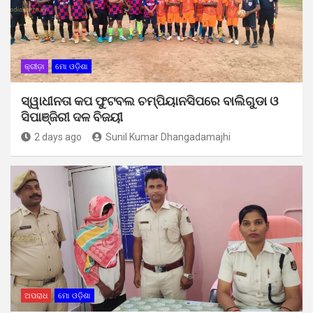
କ୍ରୀଡ଼ା
ମୋ ଓଡ଼ିଶା
ସ୍ୱାଧୀନତା କପ ଫୁଟବଲ ଚମ୍ପିୟାନସିପରେ ବାଲିଗୁଡା ଓ
ସିପାଞ୍ଜିରୀ ଦଳ ବିଜୟୀ
2 days ago
Sunil Kumar Dhangadamajhi
ଅପରାଧ
ମୋ ଓଡ଼ିଶା