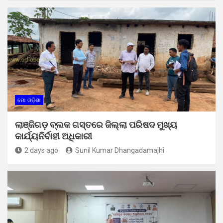
ମୋ ଓଡ଼ିଶା
ଲାଞ୍ଜିଗଡ଼ ବ୍ଲକ ଗସ୍ତରେ ଜିଲ୍ଲା ପରିଷଦ ମୁଖ୍ୟ
କାର୍ଯ୍ୟନିର୍ବାହୀ ଅଧିକାରୀ
2 days ago
Sunil Kumar Dhangadamajhi