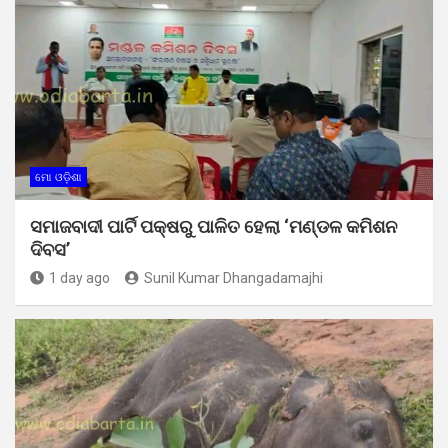
ମୋ ଓଡ଼ିଶା
ସମାଜବାଦୀ ପାର୍ଟି ପକ୍ଷରୁ ପାଳିତ ହେଲା ‘ମଣ୍ଡଳ କମିଶନ
ଦିବସ’
1 day ago
Sunil Kumar Dhangadamajhi