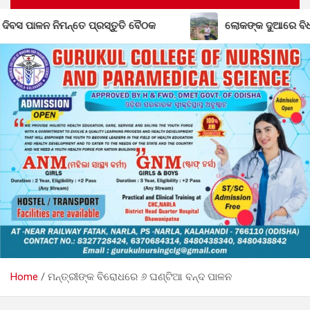
ଲୋକଙ୍କ ଦୁଆରେ ବିଧାୟକ: ମୌଳିକ ସମସ୍ୟା ନେଇ ତତ୍ପରତା
Home
ମନ୍ତ୍ରୀଙ୍କ ବିରୋଧରେ ୬ ଘଣ୍ଟିଆ ବନ୍ଦ ପାଳନ