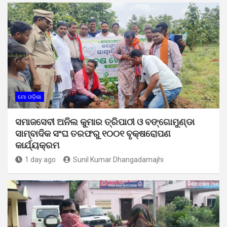
ମୋ ଓଡ଼ିଶା
ସମାଜସେବୀ ଅନିଲ କୁମାର ତ୍ରିପାଠୀ ଓ ବଙ୍ଗୋମୁଣ୍ଡା
ସାମ୍ବାଦିକ ସଂଘ ତରଫରୁ ୧୦୦୧ ବୃକ୍ଷରୋପଣ
କାର୍ଯ୍ୟକ୍ରମ
1 day ago
Sunil Kumar Dhangadamajhi