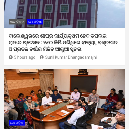
ଜ୍ଞାନ-ବିଜ୍ଞାନ
ମୋ ଓଡ଼ିଶା
ବାଲେଶ୍ୱରରେ ଶୀଘ୍ର କାର୍ଯ୍ୟକ୍ଷମ ହେବ ଡପଲର
ରାଡାର ଷ୍ଟେସନ : ୨୫୦ କିମି ପରିଧିରେ ବାତ୍ୟା, ବଜ୍ରପାତ
ଓ ପ୍ରବଳ ବର୍ଷାର ମିଳିବ ଆଗୁଆ ସୂଚନା
5 hours ago
Sunil Kumar Dhangadamajhi
ମୋ ଓଡ଼ିଶା