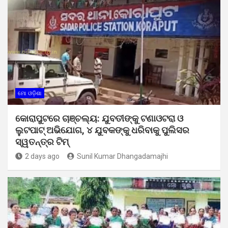
ମୋ ଓଡ଼ିଶା
କୋରାପୁଟରେ ଚାଞ୍ଚଲ୍ୟ: ଯୁବତୀଙ୍କୁ ଟଣାଓଟରା ଓ
ଲୁଟପାଟ୍ ଅଭିଯୋଗ, ୪ ଯୁବକଙ୍କୁ ଧରିବାକୁ ପୁଲିସର
ସ୍ୱତନ୍ତ୍ର ଟିମ୍
2 days ago
Sunil Kumar Dhangadamajhi