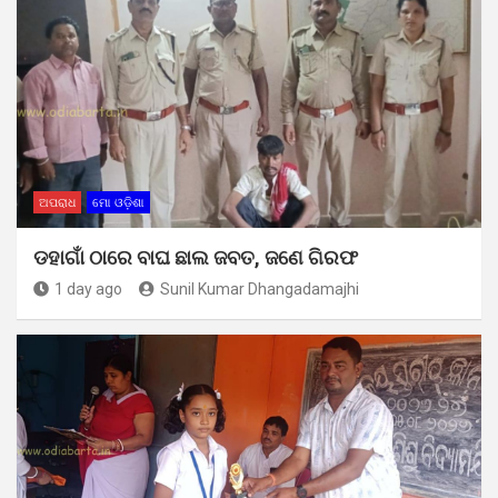
ଅପରାଧ
ମୋ ଓଡ଼ିଶା
ଡହାଗାଁ ଠାରେ ବାଘ ଛାଲ ଜବତ, ଜଣେ ଗିରଫ
1 day ago
Sunil Kumar Dhangadamajhi