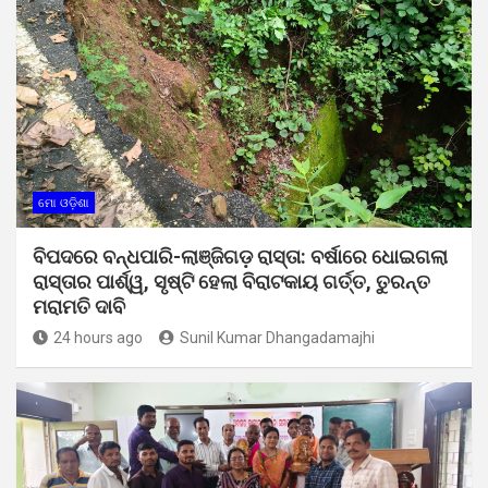
ମୋ ଓଡ଼ିଶା
ବିପଦରେ ବନ୍ଧପାରି-ଲାଞ୍ଜିଗଡ଼ ରାସ୍ତା: ବର୍ଷାରେ ଧୋଇଗଲା
ରାସ୍ତାର ପାର୍ଶ୍ୱ, ସୃଷ୍ଟି ହେଲା ବିରାଟକାୟ ଗର୍ତ୍ତ, ତୁରନ୍ତ
ମରାମତି ଦାବି
24 hours ago
Sunil Kumar Dhangadamajhi