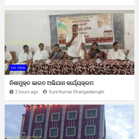
ମୋ ଓଡ଼ିଶା
ନିଶାମୁକ୍ତ ଭାରତ ଅଭିଯାନ କାର୍ଯ୍ୟକ୍ରମ
2 hours ago
Sunil Kumar Dhangadamajhi