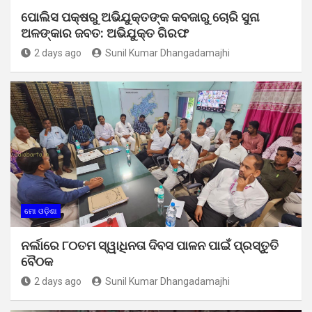
ପୋଲିସ ପକ୍ଷରୁ ଅଭିଯୁକ୍ତଙ୍କ କବଜାରୁ ଚୋରି ସୁନା
ଅଳଙ୍କାର ଜବତ: ଅଭିଯୁକ୍ତ ଗିରଫ
2 days ago
Sunil Kumar Dhangadamajhi
ମୋ ଓଡ଼ିଶା
ନର୍ଲାରେ ୮୦ତମ ସ୍ୱାଧିନତା ଦିବସ ପାଳନ ପାଇଁ ପ୍ରସ୍ତୁତି
ବୈଠକ
2 days ago
Sunil Kumar Dhangadamajhi