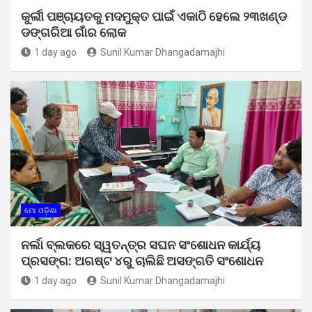
କୁର୍ଲୀ ପଞ୍ଚାୟତକୁ ମଦମୁକ୍ତ ପାଇଁ ଏକାଠି ହେଲେ ୨୩ଖଣ୍ଡ
ଡଙ୍ଗରିଆ ଗାଁର ଲୋକ
1 day ago
Sunil Kumar Dhangadamajhi
ମୋ ଓଡ଼ିଶା
ନର୍ଲା ବ୍ଲକରେ ସ୍ୱତନ୍ତ୍ର ସଘନ ସଂଶୋଧନ କାର୍ଯ୍ୟ
ପ୍ରସଙ୍ଗ: ଅଗଷ୍ଟ ୪ରୁ ଚାଲିଛି ଅସଙ୍ଗତି ସଂଶୋଧନ
1 day ago
Sunil Kumar Dhangadamajhi