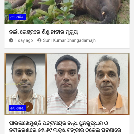
ମୋ ଓଡ଼ିଶା
ନର୍ଲା ରେଞ୍ଜରେ ଶିଶୁ ହାତୀର ମୃତ୍ୟୁ
1 day ago
Sunil Kumar Dhangadamajhi
ମୋ ଓଡ଼ିଶା
ପାରଳାଖେମୁଣ୍ଡି ପଟ୍ଟନାୟକ ବନ୍ଧ ପୁନରୁଦ୍ଧାର ଓ
ନବୀକରଣରେ ୫୫.୬୯ ଲକ୍ଷ ଟଙ୍କାର ଠକେଇ ଘଟଣାରେ