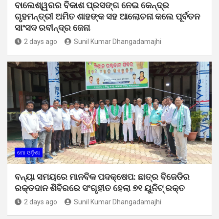
ବାଲେଶ୍ୱରର ବିକାଶ ପ୍ରସଙ୍ଗ ନେଇ କେନ୍ଦ୍ର
ଗୃହମନ୍ତ୍ରୀ ଅମିତ ଶାହଙ୍କ ସହ ଆଲୋଚନା କଲେ ପୂର୍ବତନ
ସାଂସଦ ରବୀନ୍ଦ୍ର ଜେନା
2 days ago
Sunil Kumar Dhangadamajhi
ମୋ ଓଡ଼ିଶା
ବନ୍ୟା ସମୟରେ ମାନବିକ ପଦକ୍ଷେପ: ଛାତ୍ର ବିଜେଡିର
ରକ୍ତଦାନ ଶିବିରରେ ସଂଗୃହୀତ ହେଲା ୭୧ ୟୁନିଟ୍ ରକ୍ତ
2 days ago
Sunil Kumar Dhangadamajhi