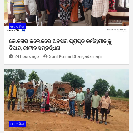
ମୋ ଓଡ଼ିଶା
କୋକସରା କଲେଜରେ ଅବସର ପ୍ରାପ୍ତ କର୍ମଚାରୀଙ୍କୁ
ବିଦାୟ କାଳୀନ ସମ୍ବର୍ଦ୍ଧନା
24 hours ago
Sunil Kumar Dhangadamajhi
ମୋ ଓଡ଼ିଶା