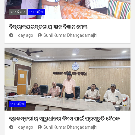
ଜ୍ଞାନ-ବିଜ୍ଞାନ
ମୋ ଓଡ଼ିଶା
ବିଦ୍ୟାଳୟରସ୍ତରୀୟ ଜ୍ଞାନ ବିଜ୍ଞାନ ମେଳା
1 day ago
Sunil Kumar Dhangadamajhi
ମୋ ଓଡ଼ିଶା
ବ୍ଳକସ୍ତରୀୟ ସ୍ୱାଧୀନତା ଦିବସ ପାଇଁ ପ୍ରସ୍ତୁତି ବୈଠକ
1 day ago
Sunil Kumar Dhangadamajhi