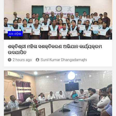
ମୋ ଓଡ଼ିଶା
ଶକ୍ତିଶ୍ରୀ ମହିଳା ସଶକ୍ତିକରଣ ଅଭିଯାନ କାର୍ଯ୍ୟକ୍ରମ
ଉଦଯାପିତ
2 hours ago
Sunil Kumar Dhangadamajhi