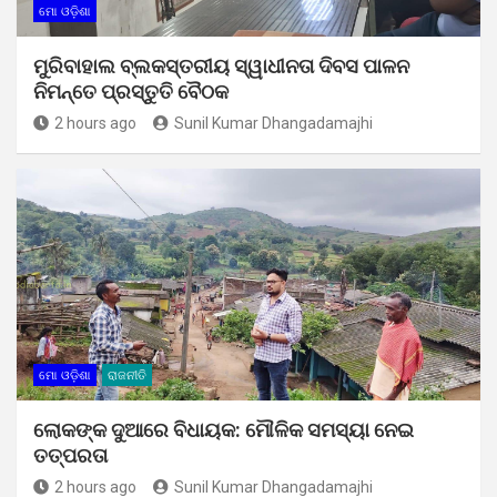
ମୋ ଓଡ଼ିଶା
ମୁରିବାହାଲ ବ୍ଲକସ୍ତରୀୟ ସ୍ୱାଧୀନତା ଦିବସ ପାଳନ
ନିମନ୍ତେ ପ୍ରସ୍ତୁତି ବୈଠକ
2 hours ago
Sunil Kumar Dhangadamajhi
ମୋ ଓଡ଼ିଶା
ରାଜନୀତି
ଲୋକଙ୍କ ଦୁଆରେ ବିଧାୟକ: ମୌଳିକ ସମସ୍ୟା ନେଇ
ତତ୍ପରତା
2 hours ago
Sunil Kumar Dhangadamajhi