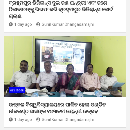
ବ୍ରହ୍ମପୁର ଭିଜିଲାନ୍ସ ଦୁଇ ଜଣ ଯନ୍ତ୍ରୀ ଏବଂ ଜଣେ
ଠିକାଦାରଙ୍କୁ ଗିରଫ କରି ବ୍ରହ୍ମପୁର ଭିଜିଲାନ୍ସ କୋର୍ଟ
ଚାଲାଣ
1 day ago
Sunil Kumar Dhangadamajhi
ମୋ ଓଡ଼ିଶା
ଉତ୍କଳ ବିଶ୍ୱବିଦ୍ୟାଳୟରେ ପାଳିତ ହେଲା ପଣ୍ଡିତ
ନୀଳକଣ୍ଠ ଦାସଙ୍କ ୧୪୩ତମ ଜୟନ୍ତୀ ଉତ୍ସବ
1 day ago
Sunil Kumar Dhangadamajhi