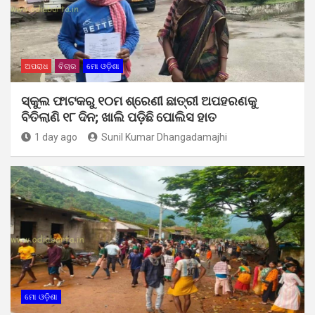
ଅପରାଧ
ବିଚାର
ମୋ ଓଡ଼ିଶା
ସ୍କୁଲ ଫାଟକରୁ ୧୦ମ ଶ୍ରେଣୀ ଛାତ୍ରୀ ଅପହରଣକୁ
ବିତିଲାଣି ୧୮ ଦିନ; ଖାଲି ପଡ଼ିଛି ପୋଲିସ ହାତ
1 day ago
Sunil Kumar Dhangadamajhi
ମୋ ଓଡ଼ିଶା