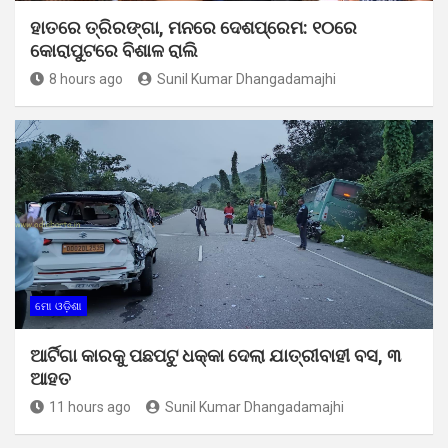
ହାତରେ ତ୍ରିରଙ୍ଗା, ମନରେ ଦେଶପ୍ରେମ: ୧୦ରେ
କୋରାପୁଟରେ ବିଶାଳ ରାଲି
8 hours ago
Sunil Kumar Dhangadamajhi
ମୋ ଓଡ଼ିଶା
ଆର୍ଟିଗା କାରକୁ ପଛପଟୁ ଧକ୍କା ଦେଲା ଯାତ୍ରୀବାହୀ ବସ, ୩
ଆହତ
11 hours ago
Sunil Kumar Dhangadamajhi