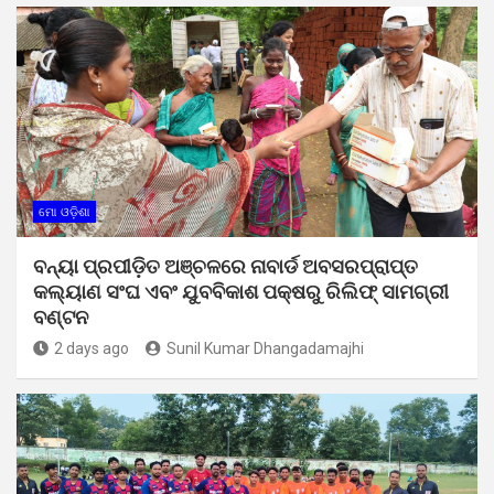
ମୋ ଓଡ଼ିଶା
ବନ୍ୟା ପ୍ରପୀଡ଼ିତ ଅଞ୍ଚଳରେ ନାବାର୍ଡ ଅବସରପ୍ରାପ୍ତ
କଲ୍ୟାଣ ସଂଘ ଏବଂ ଯୁବବିକାଶ ପକ୍ଷରୁ ରିଲିଫ୍ ସାମଗ୍ରୀ
ବଣ୍ଟନ
2 days ago
Sunil Kumar Dhangadamajhi