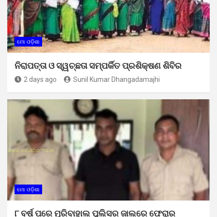
ମୋ ଓଡ଼ିଶା
ନିରାପତ୍ତା ଓ ସ୍ୱଚ୍ଛତା ସମ୍ପର୍କିତ ପ୍ରଶିକ୍ଷଣ ଶିବିର
2 days ago
Sunil Kumar Dhangadamajhi
ମୋ ଓଡ଼ିଶା
୮ ବର୍ଷ ପରେ ମୁରିବାହାଲ ପୁଲିସର ଜାଲରେ ଫେରାର